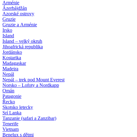
Arménie
Ázerbájdžán
Azorské ostrovy
Gruzie
Gruzie a Arménie
Irsko
Island
Island – velký okruh
Jihoafrická republika
Jordánsko
Kostarika
Madagaskar
Madeira
Nepál
Nepál – trek pod Mount Everest
Norsko – Lofoty a Nordkapp
Omán
Patagonie
Řecko
Skotsko letecky
Srí Lanka
Tanzanie (safari a Zanzibar)
Tenerife
Vietnam
Benelux s dětmi