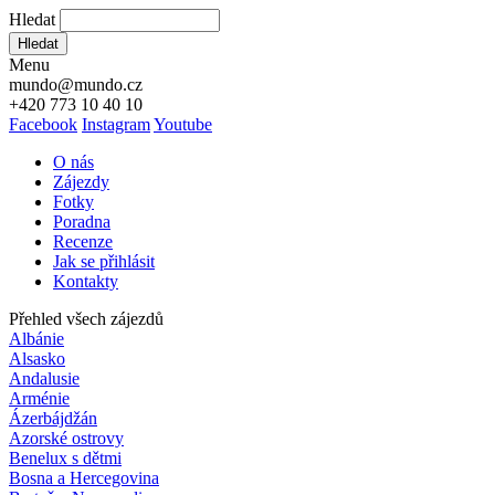
Hledat
Hledat
Menu
mundo@mundo.cz
+420 773 10 40 10
Facebook
Instagram
Youtube
O nás
Zájezdy
Fotky
Poradna
Recenze
Jak se přihlásit
Kontakty
Přehled všech zájezdů
Albánie
Alsasko
Andalusie
Arménie
Ázerbájdžán
Azorské ostrovy
Benelux s dětmi
Bosna a Hercegovina