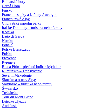
Bulharské hory
Černá Hora
Finsko
Francie – sopky a kaňony Auvergne
Francouzské Alpy
Chorvatské národní parky
Italské Dolomity – turistika nebo ferraty
Korsika
Lago di Garda
Norsko
Pobaltí
Polské Bieszczady
Polsko
Provence
Pyreneje
Rila a Pirin – přechod bulharských hor
Rumunsko – Transylvánie
Severní Makedonie
Skotsko a ostrov Skye
Slovinsko – turistika nebo ferraty
Švýcarsko
Toskánsko
Tour du Mont Blanc
Letecké zájezdy
Andalusie