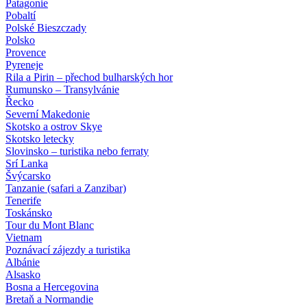
Patagonie
Pobaltí
Polské Bieszczady
Polsko
Provence
Pyreneje
Rila a Pirin – přechod bulharských hor
Rumunsko – Transylvánie
Řecko
Severní Makedonie
Skotsko a ostrov Skye
Skotsko letecky
Slovinsko – turistika nebo ferraty
Srí Lanka
Švýcarsko
Tanzanie (safari a Zanzibar)
Tenerife
Toskánsko
Tour du Mont Blanc
Vietnam
Poznávací zájezdy
a turistika
Albánie
Alsasko
Bosna a Hercegovina
Bretaň a Normandie