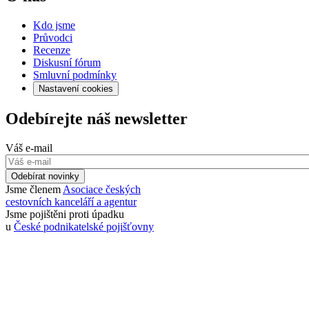
Kdo jsme
Průvodci
Recenze
Diskusní fórum
Smluvní podmínky
Nastavení cookies
Odebírejte náš newsletter
Váš e-mail
Odebírat novinky
Jsme členem
Asociace českých
cestovních kanceláří a agentur
Jsme pojištěni proti úpadku
u
České podnikatelské pojišťovny