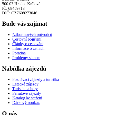
500 03 Hradec Králové
IČ: 68459718
DIČ: CZ7608273046
Bude vás zajímat
Nábor nových průvodců
Cestovní pojištění
Články o cestování
Informace o zemích
Poradna
Problémy s letem
Nabídka zájezdů
Poznávací zájezdy a turistika
Letecké zájezdy
Turistika a hory
Ferratové zájezdy
Katalog ke stažení
Dárkový poukaz
O nás