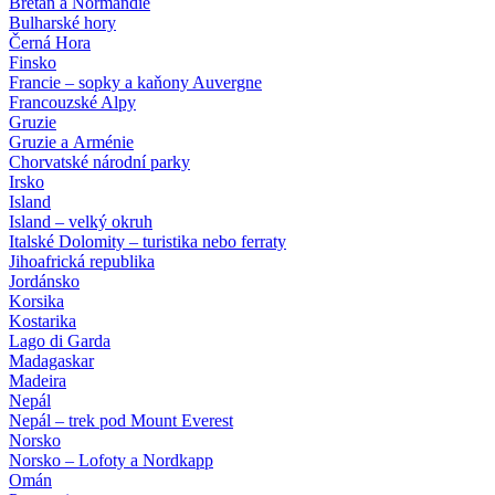
Bretaň a Normandie
Bulharské hory
Černá Hora
Finsko
Francie – sopky a kaňony Auvergne
Francouzské Alpy
Gruzie
Gruzie a Arménie
Chorvatské národní parky
Irsko
Island
Island – velký okruh
Italské Dolomity – turistika nebo ferraty
Jihoafrická republika
Jordánsko
Korsika
Kostarika
Lago di Garda
Madagaskar
Madeira
Nepál
Nepál – trek pod Mount Everest
Norsko
Norsko – Lofoty a Nordkapp
Omán