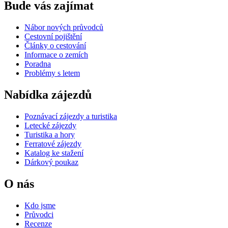
Bude vás zajímat
Nábor nových průvodců
Cestovní pojištění
Články o cestování
Informace o zemích
Poradna
Problémy s letem
Nabídka zájezdů
Poznávací zájezdy a turistika
Letecké zájezdy
Turistika a hory
Ferratové zájezdy
Katalog ke stažení
Dárkový poukaz
O nás
Kdo jsme
Průvodci
Recenze