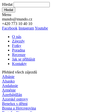
Hledat
Hledat
Menu
mundo@mundo.cz
+420 773 10 40 10
Facebook
Instagram
Youtube
O nás
Zájezdy
Fotky
Poradna
Recenze
Jak se přihlásit
Kontakty
Přehled všech zájezdů
Albánie
Alsasko
Andalusie
Arménie
Ázerbájdžán
Azorské ostrovy
Benelux s dětmi
Bosna a Hercegovina