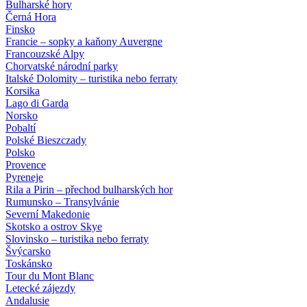
Bulharské hory
Černá Hora
Finsko
Francie – sopky a kaňony Auvergne
Francouzské Alpy
Chorvatské národní parky
Italské Dolomity – turistika nebo ferraty
Korsika
Lago di Garda
Norsko
Pobaltí
Polské Bieszczady
Polsko
Provence
Pyreneje
Rila a Pirin – přechod bulharských hor
Rumunsko – Transylvánie
Severní Makedonie
Skotsko a ostrov Skye
Slovinsko – turistika nebo ferraty
Švýcarsko
Toskánsko
Tour du Mont Blanc
Letecké zájezdy
Andalusie