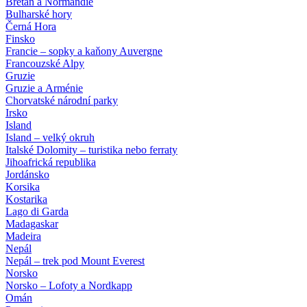
Bretaň a Normandie
Bulharské hory
Černá Hora
Finsko
Francie – sopky a kaňony Auvergne
Francouzské Alpy
Gruzie
Gruzie a Arménie
Chorvatské národní parky
Irsko
Island
Island – velký okruh
Italské Dolomity – turistika nebo ferraty
Jihoafrická republika
Jordánsko
Korsika
Kostarika
Lago di Garda
Madagaskar
Madeira
Nepál
Nepál – trek pod Mount Everest
Norsko
Norsko – Lofoty a Nordkapp
Omán