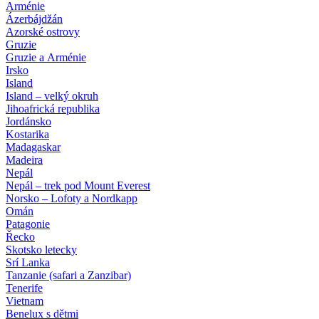
Arménie
Ázerbájdžán
Azorské ostrovy
Gruzie
Gruzie a Arménie
Irsko
Island
Island – velký okruh
Jihoafrická republika
Jordánsko
Kostarika
Madagaskar
Madeira
Nepál
Nepál – trek pod Mount Everest
Norsko – Lofoty a Nordkapp
Omán
Patagonie
Řecko
Skotsko letecky
Srí Lanka
Tanzanie (safari a Zanzibar)
Tenerife
Vietnam
Benelux s dětmi