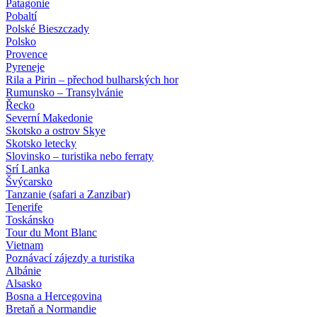
Patagonie
Pobaltí
Polské Bieszczady
Polsko
Provence
Pyreneje
Rila a Pirin – přechod bulharských hor
Rumunsko – Transylvánie
Řecko
Severní Makedonie
Skotsko a ostrov Skye
Skotsko letecky
Slovinsko – turistika nebo ferraty
Srí Lanka
Švýcarsko
Tanzanie (safari a Zanzibar)
Tenerife
Toskánsko
Tour du Mont Blanc
Vietnam
Poznávací zájezdy
a turistika
Albánie
Alsasko
Bosna a Hercegovina
Bretaň a Normandie