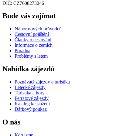
DIČ: CZ7608273046
Bude vás zajímat
Nábor nových průvodců
Cestovní pojištění
Články o cestování
Informace o zemích
Poradna
Problémy s letem
Nabídka zájezdů
Poznávací zájezdy a turistika
Letecké zájezdy
Turistika a hory
Ferratové zájezdy
Katalog ke stažení
Dárkový poukaz
O nás
Kdo jsme