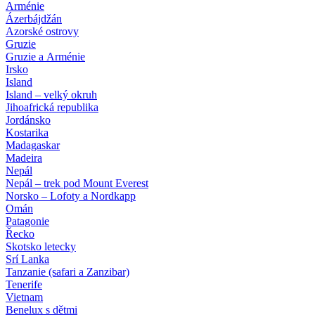
Arménie
Ázerbájdžán
Azorské ostrovy
Gruzie
Gruzie a Arménie
Irsko
Island
Island – velký okruh
Jihoafrická republika
Jordánsko
Kostarika
Madagaskar
Madeira
Nepál
Nepál – trek pod Mount Everest
Norsko – Lofoty a Nordkapp
Omán
Patagonie
Řecko
Skotsko letecky
Srí Lanka
Tanzanie (safari a Zanzibar)
Tenerife
Vietnam
Benelux s dětmi