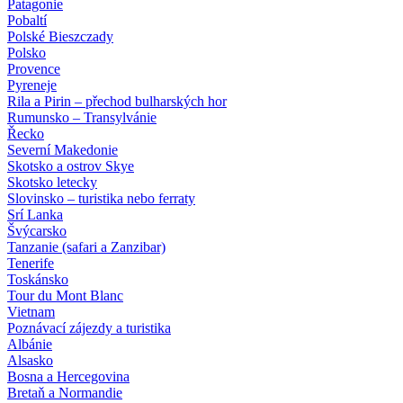
Patagonie
Pobaltí
Polské Bieszczady
Polsko
Provence
Pyreneje
Rila a Pirin – přechod bulharských hor
Rumunsko – Transylvánie
Řecko
Severní Makedonie
Skotsko a ostrov Skye
Skotsko letecky
Slovinsko – turistika nebo ferraty
Srí Lanka
Švýcarsko
Tanzanie (safari a Zanzibar)
Tenerife
Toskánsko
Tour du Mont Blanc
Vietnam
Poznávací zájezdy
a turistika
Albánie
Alsasko
Bosna a Hercegovina
Bretaň a Normandie