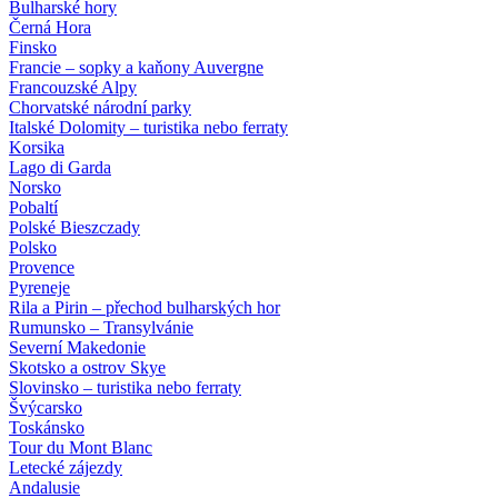
Bulharské hory
Černá Hora
Finsko
Francie – sopky a kaňony Auvergne
Francouzské Alpy
Chorvatské národní parky
Italské Dolomity – turistika nebo ferraty
Korsika
Lago di Garda
Norsko
Pobaltí
Polské Bieszczady
Polsko
Provence
Pyreneje
Rila a Pirin – přechod bulharských hor
Rumunsko – Transylvánie
Severní Makedonie
Skotsko a ostrov Skye
Slovinsko – turistika nebo ferraty
Švýcarsko
Toskánsko
Tour du Mont Blanc
Letecké zájezdy
Andalusie