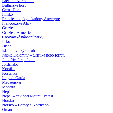
Bretaň a Normandie
Bulharské hory
Černá Hora
Finsko
Francie – sopky a kaňony Auvergne
Francouzské Alpy
Gruzie
Gruzie a Arménie
Chorvatské národní parky
Irsko
Island
Island – velký okruh
Italské Dolomity – turistika nebo ferraty
Jihoafrická republika
Jordánsko
Korsika
Kostarika
Lago di Garda
Madagaskar
Madeira
Nepál
Nepál – trek pod Mount Everest
Norsko
Norsko – Lofoty a Nordkapp
Omán