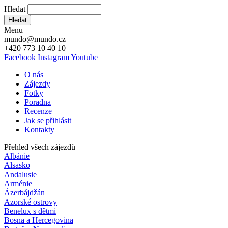
Hledat
Hledat
Menu
mundo@mundo.cz
+420 773 10 40 10
Facebook
Instagram
Youtube
O nás
Zájezdy
Fotky
Poradna
Recenze
Jak se přihlásit
Kontakty
Přehled všech zájezdů
Albánie
Alsasko
Andalusie
Arménie
Ázerbájdžán
Azorské ostrovy
Benelux s dětmi
Bosna a Hercegovina