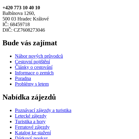
+420 773 10 40 10
Balbínova 1260,
500 03 Hradec Králové
IČ: 68459718
DIČ: CZ7608273046
Bude vás zajímat
Nábor nových průvodců
Cestovní pojištění
Články o cestování
Informace o zemích
Poradna
Problémy s letem
Nabídka zájezdů
Poznávací zájezdy a turistika
Letecké zájezdy
Turistika a hory
Ferratové zájezdy
Katalog ke stažení
Dárkový poukaz