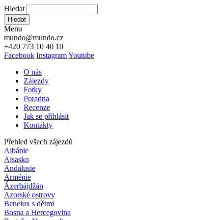
Hledat
Hledat
Menu
mundo@mundo.cz
+420 773 10 40 10
Facebook
Instagram
Youtube
O nás
Zájezdy
Fotky
Poradna
Recenze
Jak se přihlásit
Kontakty
Přehled všech zájezdů
Albánie
Alsasko
Andalusie
Arménie
Ázerbájdžán
Azorské ostrovy
Benelux s dětmi
Bosna a Hercegovina