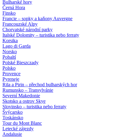
Bulharské hory
Černá Hora
Finsko
Francie – sopky a kaňony Auvergne
Francouzské Alpy
Chorvatské národní parky
Italské Dolomity – turistika nebo ferraty
Korsika
Lago di Garda
Norsko
Pobaltí
Polské Bieszczady
Polsko
Provence
Pyreneje
Rila a Pirin – přechod bulharských hor
Rumunsko – Transylvánie
Severní Makedonie
Skotsko a ostrov Skye
Slovinsko – turistika nebo ferraty
Švýcarsko
Toskánsko
Tour du Mont Blanc
Letecké zájezdy
Andalusie