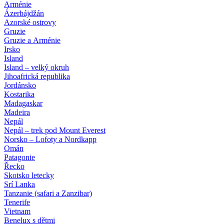
Arménie
Ázerbájdžán
Azorské ostrovy
Gruzie
Gruzie a Arménie
Irsko
Island
Island – velký okruh
Jihoafrická republika
Jordánsko
Kostarika
Madagaskar
Madeira
Nepál
Nepál – trek pod Mount Everest
Norsko – Lofoty a Nordkapp
Omán
Patagonie
Řecko
Skotsko letecky
Srí Lanka
Tanzanie (safari a Zanzibar)
Tenerife
Vietnam
Benelux s dětmi