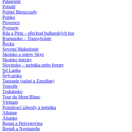
Patagonie
Pobaltí
Polské Bieszczady
Polsko
Provence
Pyreneje
Rila a Pirin – přechod bulharských hor
Rumunsko – Transylvánie
Řecko
Severní Makedonie
Skotsko a ostrov Skye
Skotsko letecky
Slovinsko – turistika nebo ferraty
Srí Lanka
Švýcarsko
Tanzanie (safari a Zanzibar)
Tenerife
Toskánsko
Tour du Mont Blanc
Vietnam
Poznávací zájezdy
a turistika
Albánie
Alsasko
Bosna a Hercegovina
Bretaň a Normandie