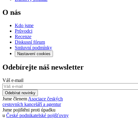
O nás
Kdo jsme
Průvodci
Recenze
Diskusní fórum
Smluvní podmínky
Nastavení cookies
Odebírejte náš newsletter
Váš e-mail
Odebírat novinky
Jsme členem
Asociace českých
cestovních kanceláří a agentur
Jsme pojištěni proti úpadku
u
České podnikatelské pojišťovny