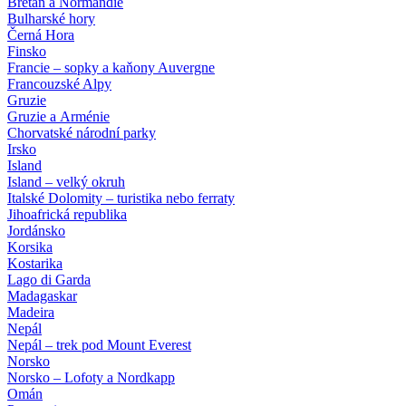
Bretaň a Normandie
Bulharské hory
Černá Hora
Finsko
Francie – sopky a kaňony Auvergne
Francouzské Alpy
Gruzie
Gruzie a Arménie
Chorvatské národní parky
Irsko
Island
Island – velký okruh
Italské Dolomity – turistika nebo ferraty
Jihoafrická republika
Jordánsko
Korsika
Kostarika
Lago di Garda
Madagaskar
Madeira
Nepál
Nepál – trek pod Mount Everest
Norsko
Norsko – Lofoty a Nordkapp
Omán