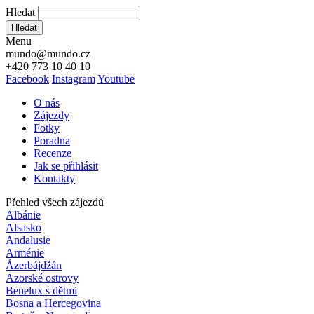
Hledat
Hledat
Menu
mundo@mundo.cz
+420 773 10 40 10
Facebook
Instagram
Youtube
O nás
Zájezdy
Fotky
Poradna
Recenze
Jak se přihlásit
Kontakty
Přehled všech zájezdů
Albánie
Alsasko
Andalusie
Arménie
Ázerbájdžán
Azorské ostrovy
Benelux s dětmi
Bosna a Hercegovina