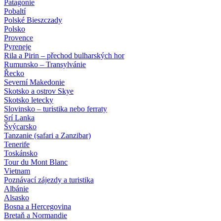
Patagonie
Pobaltí
Polské Bieszczady
Polsko
Provence
Pyreneje
Rila a Pirin – přechod bulharských hor
Rumunsko – Transylvánie
Řecko
Severní Makedonie
Skotsko a ostrov Skye
Skotsko letecky
Slovinsko – turistika nebo ferraty
Srí Lanka
Švýcarsko
Tanzanie (safari a Zanzibar)
Tenerife
Toskánsko
Tour du Mont Blanc
Vietnam
Poznávací zájezdy
a turistika
Albánie
Alsasko
Bosna a Hercegovina
Bretaň a Normandie