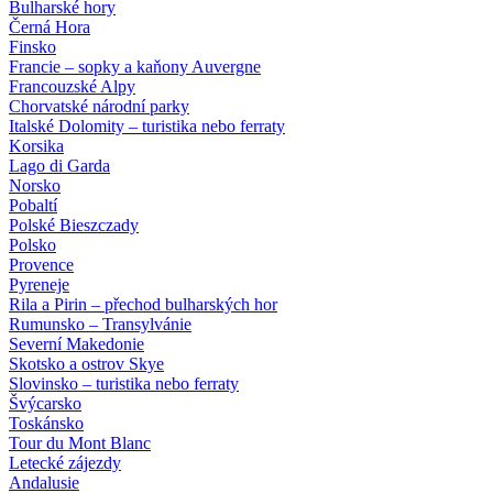
Bulharské hory
Černá Hora
Finsko
Francie – sopky a kaňony Auvergne
Francouzské Alpy
Chorvatské národní parky
Italské Dolomity – turistika nebo ferraty
Korsika
Lago di Garda
Norsko
Pobaltí
Polské Bieszczady
Polsko
Provence
Pyreneje
Rila a Pirin – přechod bulharských hor
Rumunsko – Transylvánie
Severní Makedonie
Skotsko a ostrov Skye
Slovinsko – turistika nebo ferraty
Švýcarsko
Toskánsko
Tour du Mont Blanc
Letecké zájezdy
Andalusie