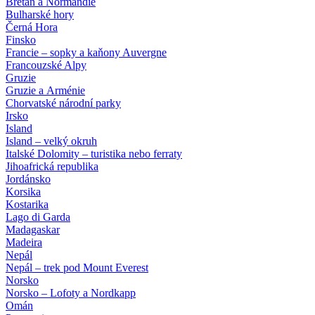
Bretaň a Normandie
Bulharské hory
Černá Hora
Finsko
Francie – sopky a kaňony Auvergne
Francouzské Alpy
Gruzie
Gruzie a Arménie
Chorvatské národní parky
Irsko
Island
Island – velký okruh
Italské Dolomity – turistika nebo ferraty
Jihoafrická republika
Jordánsko
Korsika
Kostarika
Lago di Garda
Madagaskar
Madeira
Nepál
Nepál – trek pod Mount Everest
Norsko
Norsko – Lofoty a Nordkapp
Omán