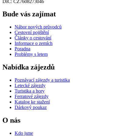
DIČ: CZ7608273046
Bude vás zajímat
Nábor nových průvodců
Cestovní pojištění
Články o cestování
Informace o zemích
Poradna
Problémy s letem
Nabídka zájezdů
Poznávací zájezdy a turistika
Letecké zájezdy
Turistika a hory
Ferratové zájezdy
Katalog ke stažení
Dárkový poukaz
O nás
Kdo jsme