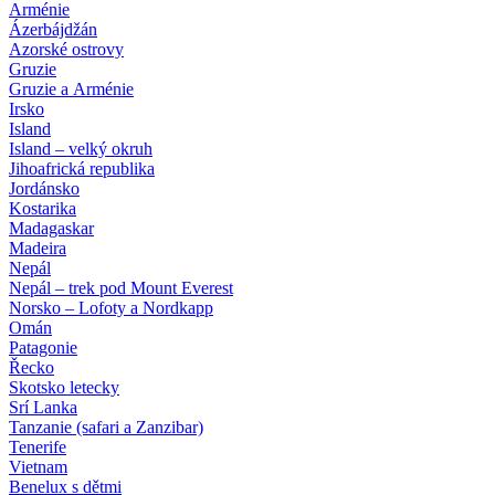
Arménie
Ázerbájdžán
Azorské ostrovy
Gruzie
Gruzie a Arménie
Irsko
Island
Island – velký okruh
Jihoafrická republika
Jordánsko
Kostarika
Madagaskar
Madeira
Nepál
Nepál – trek pod Mount Everest
Norsko – Lofoty a Nordkapp
Omán
Patagonie
Řecko
Skotsko letecky
Srí Lanka
Tanzanie (safari a Zanzibar)
Tenerife
Vietnam
Benelux s dětmi