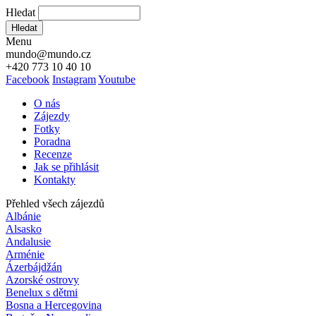
Hledat
Hledat
Menu
mundo@mundo.cz
+420 773 10 40 10
Facebook
Instagram
Youtube
O nás
Zájezdy
Fotky
Poradna
Recenze
Jak se přihlásit
Kontakty
Přehled všech zájezdů
Albánie
Alsasko
Andalusie
Arménie
Ázerbájdžán
Azorské ostrovy
Benelux s dětmi
Bosna a Hercegovina