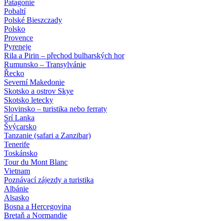
Patagonie
Pobaltí
Polské Bieszczady
Polsko
Provence
Pyreneje
Rila a Pirin – přechod bulharských hor
Rumunsko – Transylvánie
Řecko
Severní Makedonie
Skotsko a ostrov Skye
Skotsko letecky
Slovinsko – turistika nebo ferraty
Srí Lanka
Švýcarsko
Tanzanie (safari a Zanzibar)
Tenerife
Toskánsko
Tour du Mont Blanc
Vietnam
Poznávací zájezdy
a turistika
Albánie
Alsasko
Bosna a Hercegovina
Bretaň a Normandie