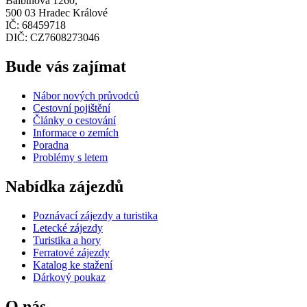
Balbínova 1260,
500 03 Hradec Králové
IČ: 68459718
DIČ: CZ7608273046
Bude vás zajímat
Nábor nových průvodců
Cestovní pojištění
Články o cestování
Informace o zemích
Poradna
Problémy s letem
Nabídka zájezdů
Poznávací zájezdy a turistika
Letecké zájezdy
Turistika a hory
Ferratové zájezdy
Katalog ke stažení
Dárkový poukaz
O nás