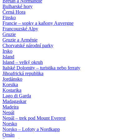
Bretaň a Normandie
Bulharské hory
Černá Hora
Finsko
Francie – sopky a kaňony Auvergne
Francouzské Alpy
Gruzie
Gruzie a Arménie
Chorvatské národní parky
Irsko
Island
Island – velký okruh
Italské Dolomity – turistika nebo ferraty
Jihoafrická republika
Jordánsko
Korsika
Kostarika
Lago di Garda
Madagaskar
Madeira
Nepál
Nepál – trek pod Mount Everest
Norsko
Norsko – Lofoty a Nordkapp
Omán