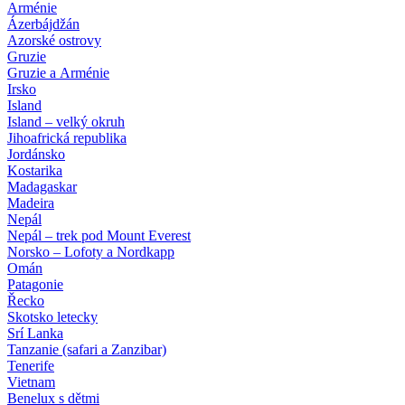
Arménie
Ázerbájdžán
Azorské ostrovy
Gruzie
Gruzie a Arménie
Irsko
Island
Island – velký okruh
Jihoafrická republika
Jordánsko
Kostarika
Madagaskar
Madeira
Nepál
Nepál – trek pod Mount Everest
Norsko – Lofoty a Nordkapp
Omán
Patagonie
Řecko
Skotsko letecky
Srí Lanka
Tanzanie (safari a Zanzibar)
Tenerife
Vietnam
Benelux s dětmi