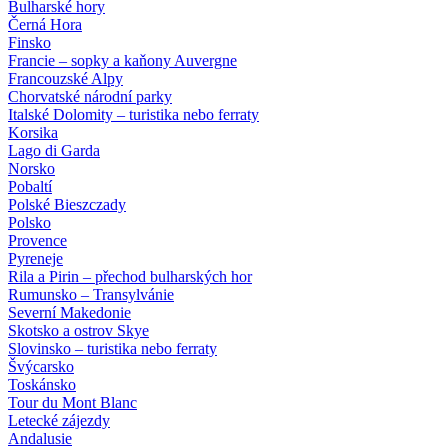
Bulharské hory
Černá Hora
Finsko
Francie – sopky a kaňony Auvergne
Francouzské Alpy
Chorvatské národní parky
Italské Dolomity – turistika nebo ferraty
Korsika
Lago di Garda
Norsko
Pobaltí
Polské Bieszczady
Polsko
Provence
Pyreneje
Rila a Pirin – přechod bulharských hor
Rumunsko – Transylvánie
Severní Makedonie
Skotsko a ostrov Skye
Slovinsko – turistika nebo ferraty
Švýcarsko
Toskánsko
Tour du Mont Blanc
Letecké zájezdy
Andalusie