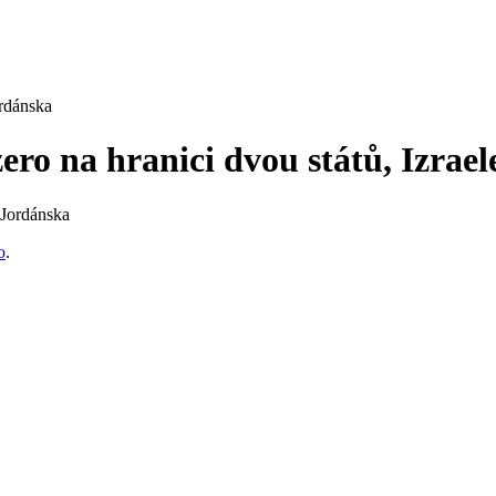
ordánska
ero na hranici dvou států, Izrae
o
.