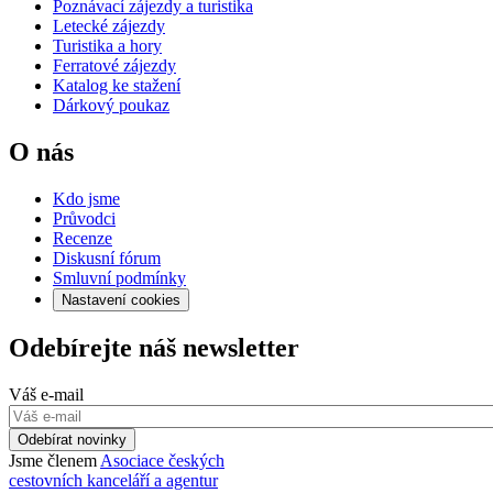
Poznávací zájezdy a turistika
Letecké zájezdy
Turistika a hory
Ferratové zájezdy
Katalog ke stažení
Dárkový poukaz
O nás
Kdo jsme
Průvodci
Recenze
Diskusní fórum
Smluvní podmínky
Nastavení cookies
Odebírejte náš newsletter
Váš e-mail
Odebírat novinky
Jsme členem
Asociace českých
cestovních kanceláří a agentur