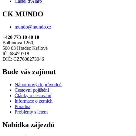
Castel d'Alaro
CK MUNDO
mundo@mundo.cz
+420 773 10 40 10
Balbínova 1260,
500 03 Hradec Králové
IČ: 68459718
DIČ: CZ7608273046
Bude vás zajímat
Nábor nových průvodců
Cestovní pojištění
Články o cestování
Informace o zemích
Poradna
Problémy s letem
Nabídka zájezdů