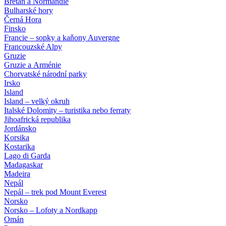
Bretaň a Normandie
Bulharské hory
Černá Hora
Finsko
Francie – sopky a kaňony Auvergne
Francouzské Alpy
Gruzie
Gruzie a Arménie
Chorvatské národní parky
Irsko
Island
Island – velký okruh
Italské Dolomity – turistika nebo ferraty
Jihoafrická republika
Jordánsko
Korsika
Kostarika
Lago di Garda
Madagaskar
Madeira
Nepál
Nepál – trek pod Mount Everest
Norsko
Norsko – Lofoty a Nordkapp
Omán