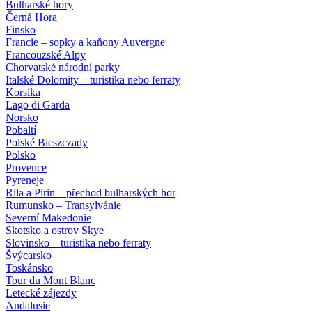
Bulharské hory
Černá Hora
Finsko
Francie – sopky a kaňony Auvergne
Francouzské Alpy
Chorvatské národní parky
Italské Dolomity – turistika nebo ferraty
Korsika
Lago di Garda
Norsko
Pobaltí
Polské Bieszczady
Polsko
Provence
Pyreneje
Rila a Pirin – přechod bulharských hor
Rumunsko – Transylvánie
Severní Makedonie
Skotsko a ostrov Skye
Slovinsko – turistika nebo ferraty
Švýcarsko
Toskánsko
Tour du Mont Blanc
Letecké zájezdy
Andalusie