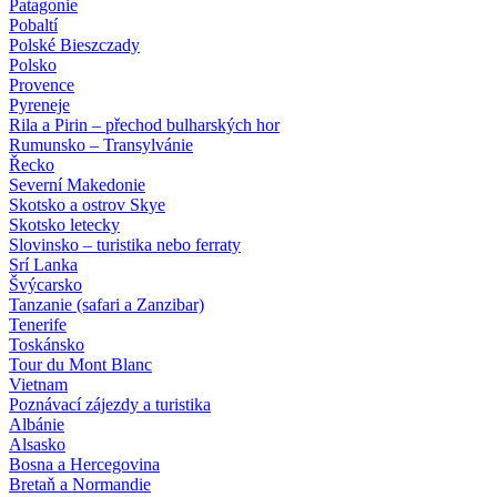
Patagonie
Pobaltí
Polské Bieszczady
Polsko
Provence
Pyreneje
Rila a Pirin – přechod bulharských hor
Rumunsko – Transylvánie
Řecko
Severní Makedonie
Skotsko a ostrov Skye
Skotsko letecky
Slovinsko – turistika nebo ferraty
Srí Lanka
Švýcarsko
Tanzanie (safari a Zanzibar)
Tenerife
Toskánsko
Tour du Mont Blanc
Vietnam
Poznávací zájezdy
a turistika
Albánie
Alsasko
Bosna a Hercegovina
Bretaň a Normandie