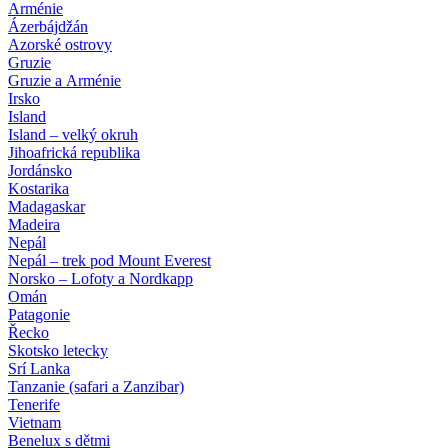
Arménie
Ázerbájdžán
Azorské ostrovy
Gruzie
Gruzie a Arménie
Irsko
Island
Island – velký okruh
Jihoafrická republika
Jordánsko
Kostarika
Madagaskar
Madeira
Nepál
Nepál – trek pod Mount Everest
Norsko – Lofoty a Nordkapp
Omán
Patagonie
Řecko
Skotsko letecky
Srí Lanka
Tanzanie (safari a Zanzibar)
Tenerife
Vietnam
Benelux s dětmi