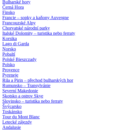
Bulharské hory
Černá Hora
Finsko
Francie – sopky a kaňony Auvergne
Francouzské Alpy
Chorvatské národní parky
Italské Dolomity – turistika nebo ferraty
Korsika
Lago di Garda
Norsko
Pobaltí
Polské Bieszczady
Polsko
Provence
Pyreneje
Rila a Pirin – přechod bulharských hor
Rumunsko – Transylvánie
Severní Makedonie
Skotsko a ostrov Skye
Slovinsko – turistika nebo ferraty
Švýcarsko
Toskánsko
Tour du Mont Blanc
Letecké zájezdy
Andalusie