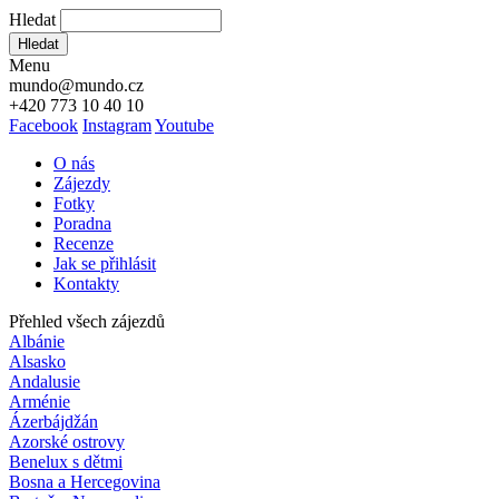
Hledat
Hledat
Menu
mundo@mundo.cz
+420 773 10 40 10
Facebook
Instagram
Youtube
O nás
Zájezdy
Fotky
Poradna
Recenze
Jak se přihlásit
Kontakty
Přehled všech zájezdů
Albánie
Alsasko
Andalusie
Arménie
Ázerbájdžán
Azorské ostrovy
Benelux s dětmi
Bosna a Hercegovina