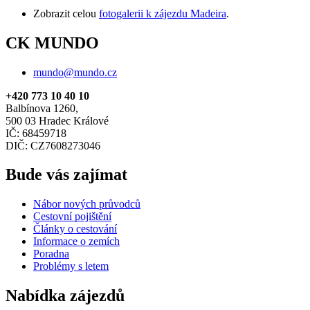
Zobrazit celou
fotogalerii k zájezdu Madeira
.
CK MUNDO
mundo@mundo.cz
+420 773 10 40 10
Balbínova 1260,
500 03 Hradec Králové
IČ: 68459718
DIČ: CZ7608273046
Bude vás zajímat
Nábor nových průvodců
Cestovní pojištění
Články o cestování
Informace o zemích
Poradna
Problémy s letem
Nabídka zájezdů