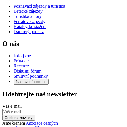
Poznávací zájezdy a turistika
Letecké zájezdy
Turistika a hory
Ferratové zájezdy
Katalog ke stažení
Dárkový poukaz
O nás
Kdo jsme
Průvodci
Recenze
Diskusní fórum
Smluvní podmínky
Nastavení cookies
Odebírejte náš newsletter
Váš e-mail
Odebírat novinky
Jsme členem
Asociace českých