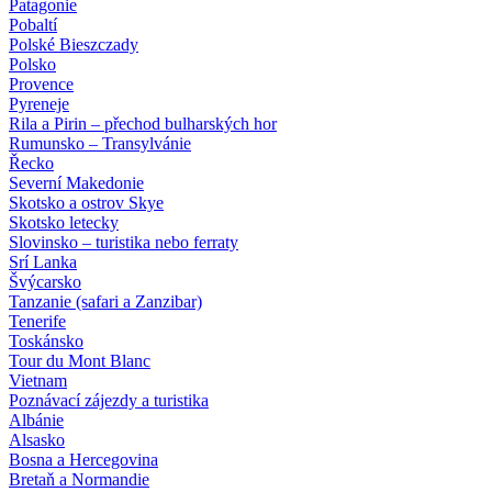
Patagonie
Pobaltí
Polské Bieszczady
Polsko
Provence
Pyreneje
Rila a Pirin – přechod bulharských hor
Rumunsko – Transylvánie
Řecko
Severní Makedonie
Skotsko a ostrov Skye
Skotsko letecky
Slovinsko – turistika nebo ferraty
Srí Lanka
Švýcarsko
Tanzanie (safari a Zanzibar)
Tenerife
Toskánsko
Tour du Mont Blanc
Vietnam
Poznávací zájezdy
a turistika
Albánie
Alsasko
Bosna a Hercegovina
Bretaň a Normandie