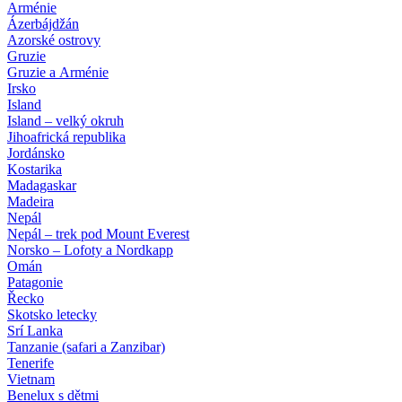
Arménie
Ázerbájdžán
Azorské ostrovy
Gruzie
Gruzie a Arménie
Irsko
Island
Island – velký okruh
Jihoafrická republika
Jordánsko
Kostarika
Madagaskar
Madeira
Nepál
Nepál – trek pod Mount Everest
Norsko – Lofoty a Nordkapp
Omán
Patagonie
Řecko
Skotsko letecky
Srí Lanka
Tanzanie (safari a Zanzibar)
Tenerife
Vietnam
Benelux s dětmi