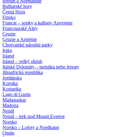
Bretaň a Normandie
Bulharské hory
Černá Hora
Finsko
Francie – sopky a kaňony Auvergne
Francouzské Alpy
Gruzie
Gruzie a Arménie
Chorvatské národní parky
Irsko
Island
Island – velký okruh
Italské Dolomity – turistika nebo ferraty
Jihoafrická republika
Jordánsko
Korsika
Kostarika
Lago di Garda
Madagaskar
Madeira
Nepál
Nepál – trek pod Mount Everest
Norsko
Norsko – Lofoty a Nordkapp
Omán