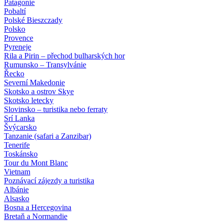
Patagonie
Pobaltí
Polské Bieszczady
Polsko
Provence
Pyreneje
Rila a Pirin – přechod bulharských hor
Rumunsko – Transylvánie
Řecko
Severní Makedonie
Skotsko a ostrov Skye
Skotsko letecky
Slovinsko – turistika nebo ferraty
Srí Lanka
Švýcarsko
Tanzanie (safari a Zanzibar)
Tenerife
Toskánsko
Tour du Mont Blanc
Vietnam
Poznávací zájezdy
a turistika
Albánie
Alsasko
Bosna a Hercegovina
Bretaň a Normandie