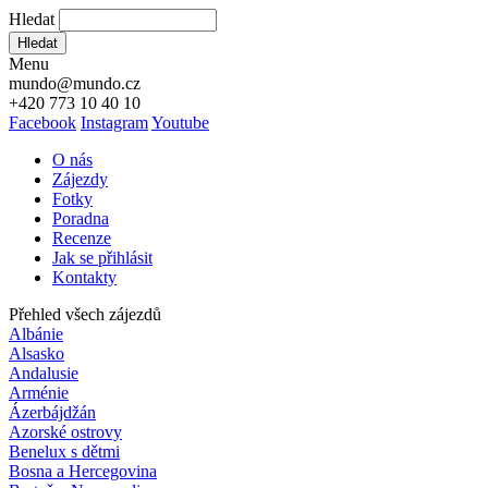
Hledat
Hledat
Menu
mundo@mundo.cz
+420 773 10 40 10
Facebook
Instagram
Youtube
O nás
Zájezdy
Fotky
Poradna
Recenze
Jak se přihlásit
Kontakty
Přehled všech zájezdů
Albánie
Alsasko
Andalusie
Arménie
Ázerbájdžán
Azorské ostrovy
Benelux s dětmi
Bosna a Hercegovina