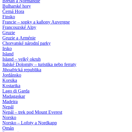
Bretaň a Normandie
Bulharské hory
Černá Hora
Finsko
Francie – sopky a kaňony Auvergne
Francouzské Alpy
Gruzie
Gruzie a Arménie
Chorvatské národní parky
Irsko
Island
Island – velký okruh
Italské Dolomity – turistika nebo ferraty
Jihoafrická republika
Jordánsko
Korsika
Kostarika
Lago di Garda
Madagaskar
Madeira
Nepál
Nepál – trek pod Mount Everest
Norsko
Norsko – Lofoty a Nordkapp
Omán