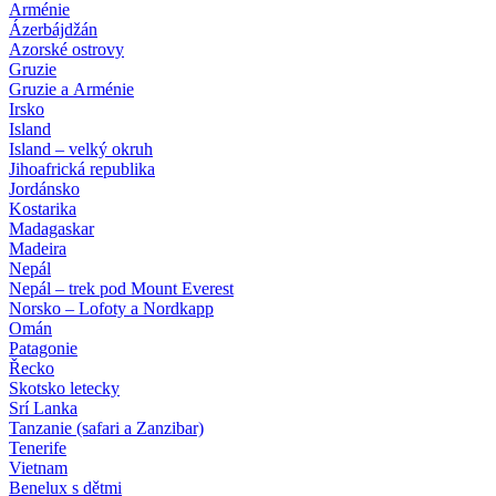
Arménie
Ázerbájdžán
Azorské ostrovy
Gruzie
Gruzie a Arménie
Irsko
Island
Island – velký okruh
Jihoafrická republika
Jordánsko
Kostarika
Madagaskar
Madeira
Nepál
Nepál – trek pod Mount Everest
Norsko – Lofoty a Nordkapp
Omán
Patagonie
Řecko
Skotsko letecky
Srí Lanka
Tanzanie (safari a Zanzibar)
Tenerife
Vietnam
Benelux s dětmi