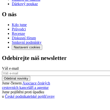
Dárkový poukaz
O nás
Kdo jsme
Průvodci
Recenze
Diskusní fórum
Smluvní podmínky
Nastavení cookies
Odebírejte náš newsletter
Váš e-mail
Odebírat novinky
Jsme členem
Asociace českých
cestovních kanceláří a agentur
Jsme pojištěni proti úpadku
u
České podnikatelské pojišťovny