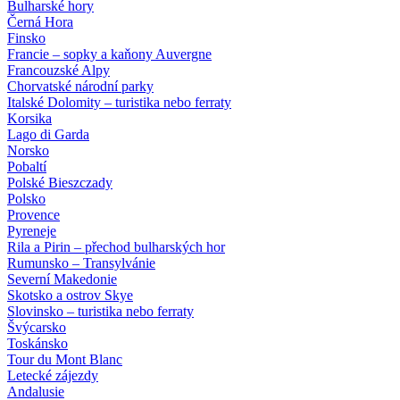
Bulharské hory
Černá Hora
Finsko
Francie – sopky a kaňony Auvergne
Francouzské Alpy
Chorvatské národní parky
Italské Dolomity – turistika nebo ferraty
Korsika
Lago di Garda
Norsko
Pobaltí
Polské Bieszczady
Polsko
Provence
Pyreneje
Rila a Pirin – přechod bulharských hor
Rumunsko – Transylvánie
Severní Makedonie
Skotsko a ostrov Skye
Slovinsko – turistika nebo ferraty
Švýcarsko
Toskánsko
Tour du Mont Blanc
Letecké zájezdy
Andalusie