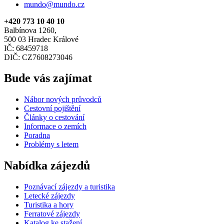
mundo@mundo.cz
+420 773 10 40 10
Balbínova 1260,
500 03 Hradec Králové
IČ: 68459718
DIČ: CZ7608273046
Bude vás zajímat
Nábor nových průvodců
Cestovní pojištění
Články o cestování
Informace o zemích
Poradna
Problémy s letem
Nabídka zájezdů
Poznávací zájezdy a turistika
Letecké zájezdy
Turistika a hory
Ferratové zájezdy
Katalog ke stažení