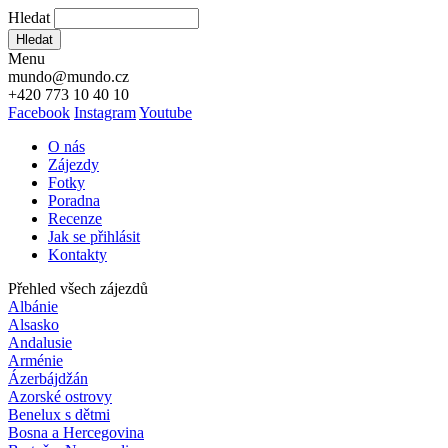
Hledat
Hledat
Menu
mundo@mundo.cz
+420 773 10 40 10
Facebook
Instagram
Youtube
O nás
Zájezdy
Fotky
Poradna
Recenze
Jak se přihlásit
Kontakty
Přehled všech zájezdů
Albánie
Alsasko
Andalusie
Arménie
Ázerbájdžán
Azorské ostrovy
Benelux s dětmi
Bosna a Hercegovina