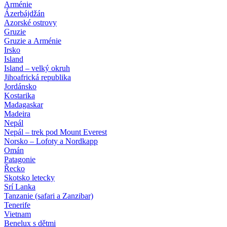
Arménie
Ázerbájdžán
Azorské ostrovy
Gruzie
Gruzie a Arménie
Irsko
Island
Island – velký okruh
Jihoafrická republika
Jordánsko
Kostarika
Madagaskar
Madeira
Nepál
Nepál – trek pod Mount Everest
Norsko – Lofoty a Nordkapp
Omán
Patagonie
Řecko
Skotsko letecky
Srí Lanka
Tanzanie (safari a Zanzibar)
Tenerife
Vietnam
Benelux s dětmi