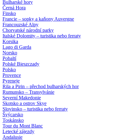
Bulharské hory
Černá Hora
Finsko
Francie – sopky a kaňony Auvergne
Francouzské Alpy
Chorvatské národní parky
Italské Dolomity – turistika nebo ferraty
Korsika
Lago di Garda
Norsko
Pobaltí
Polské Bieszczady
Polsko
Provence
Pyreneje
Rila a Pirin – přechod bulharských hor
Rumunsko – Transylvánie
Severní Makedonie
Skotsko a ostrov Skye
Slovinsko – turistika nebo ferraty
Švýcarsko
Toskánsko
Tour du Mont Blanc
Letecké zájezdy
Andalusie