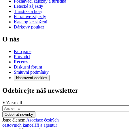
Poznávací zájezdy a turistika
Letecké zájezdy
Turistika a hory
Ferratové zájezdy
Katalog ke stažení
Dárkový poukaz
O nás
Kdo jsme
Průvodci
Recenze
Diskusní fórum
Smluvní podmínky
Nastavení cookies
Odebírejte náš newsletter
Váš e-mail
Odebírat novinky
Jsme členem
Asociace českých
cestovních kanceláří a agentur