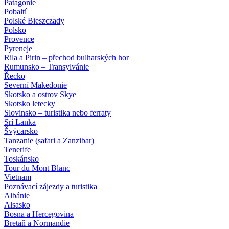
Patagonie
Pobaltí
Polské Bieszczady
Polsko
Provence
Pyreneje
Rila a Pirin – přechod bulharských hor
Rumunsko – Transylvánie
Řecko
Severní Makedonie
Skotsko a ostrov Skye
Skotsko letecky
Slovinsko – turistika nebo ferraty
Srí Lanka
Švýcarsko
Tanzanie (safari a Zanzibar)
Tenerife
Toskánsko
Tour du Mont Blanc
Vietnam
Poznávací zájezdy
a turistika
Albánie
Alsasko
Bosna a Hercegovina
Bretaň a Normandie