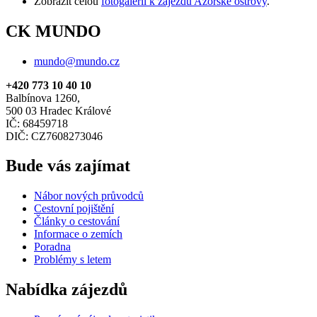
Zobrazit celou
fotogalerii k zájezdu Azorské ostrovy
.
CK MUNDO
mundo@mundo.cz
+420 773 10 40 10
Balbínova 1260,
500 03 Hradec Králové
IČ: 68459718
DIČ: CZ7608273046
Bude vás zajímat
Nábor nových průvodců
Cestovní pojištění
Články o cestování
Informace o zemích
Poradna
Problémy s letem
Nabídka zájezdů