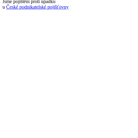
Jsme pojištěni proti úpadku
u
České podnikatelské pojišťovny