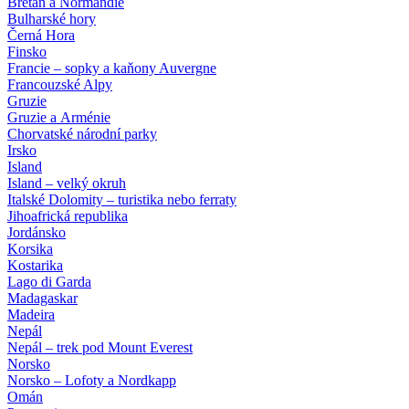
Bretaň a Normandie
Bulharské hory
Černá Hora
Finsko
Francie – sopky a kaňony Auvergne
Francouzské Alpy
Gruzie
Gruzie a Arménie
Chorvatské národní parky
Irsko
Island
Island – velký okruh
Italské Dolomity – turistika nebo ferraty
Jihoafrická republika
Jordánsko
Korsika
Kostarika
Lago di Garda
Madagaskar
Madeira
Nepál
Nepál – trek pod Mount Everest
Norsko
Norsko – Lofoty a Nordkapp
Omán