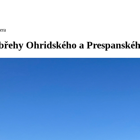
era
i břehy Ohridského a Prespanskéh