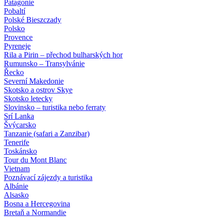
Patagonie
Pobaltí
Polské Bieszczady
Polsko
Provence
Pyreneje
Rila a Pirin – přechod bulharských hor
Rumunsko – Transylvánie
Řecko
Severní Makedonie
Skotsko a ostrov Skye
Skotsko letecky
Slovinsko – turistika nebo ferraty
Srí Lanka
Švýcarsko
Tanzanie (safari a Zanzibar)
Tenerife
Toskánsko
Tour du Mont Blanc
Vietnam
Poznávací zájezdy
a turistika
Albánie
Alsasko
Bosna a Hercegovina
Bretaň a Normandie