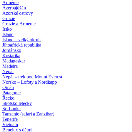
Arménie
Ázerbájdžán
Azorské ostrovy
Gruzie
Gruzie a Arménie
Irsko
Island
Island – velký okruh
Jihoafrická republika
Jordánsko
Kostarika
Madagaskar
Madeira
Nepál
Nepál – trek pod Mount Everest
Norsko – Lofoty a Nordkapp
Omán
Patagonie
Řecko
Skotsko letecky
Srí Lanka
Tanzanie (safari a Zanzibar)
Tenerife
Vietnam
Benelux s dětmi