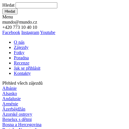
Hledat
Hledat
Menu
mundo@mundo.cz
+420 773 10 40 10
Facebook
Instagram
Youtube
O nás
Zájezdy
Fotky
Poradna
Recenze
Jak se přihlásit
Kontakty
Přehled všech zájezdů
Albánie
Alsasko
Andalusie
Arménie
Ázerbájdžán
Azorské ostrovy
Benelux s dětmi
Bosna a Hercegovina