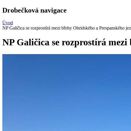
Drobečková navigace
Úvod
NP Galičica se rozprostírá mezi břehy Ohridského a Prespanského jez
NP Galičica se rozprostírá mez