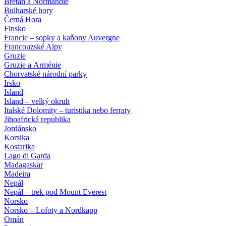
Bretaň a Normandie
Bulharské hory
Černá Hora
Finsko
Francie – sopky a kaňony Auvergne
Francouzské Alpy
Gruzie
Gruzie a Arménie
Chorvatské národní parky
Irsko
Island
Island – velký okruh
Italské Dolomity – turistika nebo ferraty
Jihoafrická republika
Jordánsko
Korsika
Kostarika
Lago di Garda
Madagaskar
Madeira
Nepál
Nepál – trek pod Mount Everest
Norsko
Norsko – Lofoty a Nordkapp
Omán