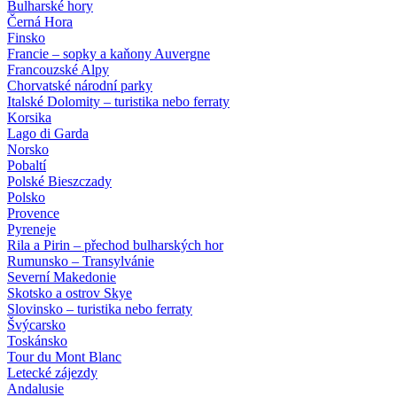
Bulharské hory
Černá Hora
Finsko
Francie – sopky a kaňony Auvergne
Francouzské Alpy
Chorvatské národní parky
Italské Dolomity – turistika nebo ferraty
Korsika
Lago di Garda
Norsko
Pobaltí
Polské Bieszczady
Polsko
Provence
Pyreneje
Rila a Pirin – přechod bulharských hor
Rumunsko – Transylvánie
Severní Makedonie
Skotsko a ostrov Skye
Slovinsko – turistika nebo ferraty
Švýcarsko
Toskánsko
Tour du Mont Blanc
Letecké zájezdy
Andalusie