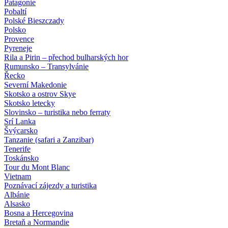
Patagonie
Pobaltí
Polské Bieszczady
Polsko
Provence
Pyreneje
Rila a Pirin – přechod bulharských hor
Rumunsko – Transylvánie
Řecko
Severní Makedonie
Skotsko a ostrov Skye
Skotsko letecky
Slovinsko – turistika nebo ferraty
Srí Lanka
Švýcarsko
Tanzanie (safari a Zanzibar)
Tenerife
Toskánsko
Tour du Mont Blanc
Vietnam
Poznávací zájezdy
a turistika
Albánie
Alsasko
Bosna a Hercegovina
Bretaň a Normandie