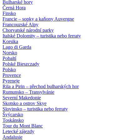
Bulharské hory
Černá Hora
Finsko
Francie – sopky a kaňony Auvergne
Francouzské Alpy
Chorvatské národní parky
Italské Dolomity – turistika nebo ferraty
Korsika
Lago di Garda
Norsko
Pobaltí
Polské Bieszczady
Polsko
Provence
Pyreneje
Rila a Pirin – přechod bulharských hor
Rumunsko – Transylvánie
Severní Makedonie
Skotsko a ostrov Skye
Slovinsko – turistika nebo ferraty
Švýcarsko
Toskánsko
Tour du Mont Blanc
Letecké zájezdy
Andalusie