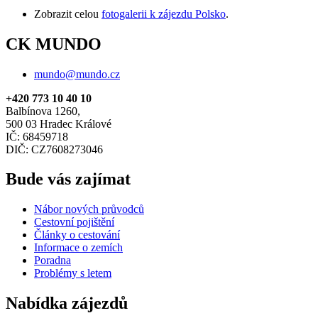
Zobrazit celou
fotogalerii k zájezdu Polsko
.
CK MUNDO
mundo@mundo.cz
+420 773 10 40 10
Balbínova 1260,
500 03 Hradec Králové
IČ: 68459718
DIČ: CZ7608273046
Bude vás zajímat
Nábor nových průvodců
Cestovní pojištění
Články o cestování
Informace o zemích
Poradna
Problémy s letem
Nabídka zájezdů