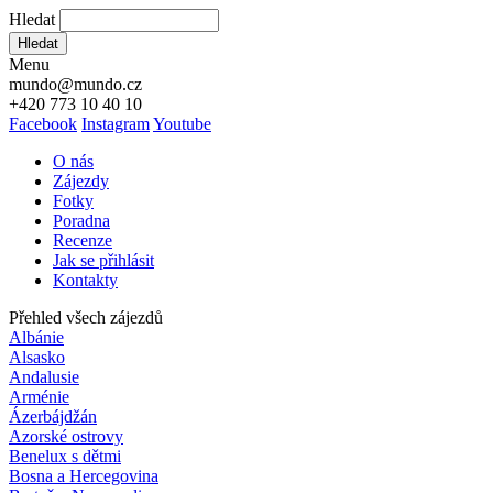
Hledat
Hledat
Menu
mundo@mundo.cz
+420 773 10 40 10
Facebook
Instagram
Youtube
O nás
Zájezdy
Fotky
Poradna
Recenze
Jak se přihlásit
Kontakty
Přehled všech zájezdů
Albánie
Alsasko
Andalusie
Arménie
Ázerbájdžán
Azorské ostrovy
Benelux s dětmi
Bosna a Hercegovina