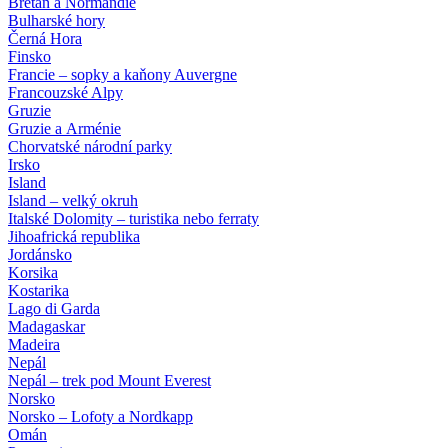
Bretaň a Normandie
Bulharské hory
Černá Hora
Finsko
Francie – sopky a kaňony Auvergne
Francouzské Alpy
Gruzie
Gruzie a Arménie
Chorvatské národní parky
Irsko
Island
Island – velký okruh
Italské Dolomity – turistika nebo ferraty
Jihoafrická republika
Jordánsko
Korsika
Kostarika
Lago di Garda
Madagaskar
Madeira
Nepál
Nepál – trek pod Mount Everest
Norsko
Norsko – Lofoty a Nordkapp
Omán