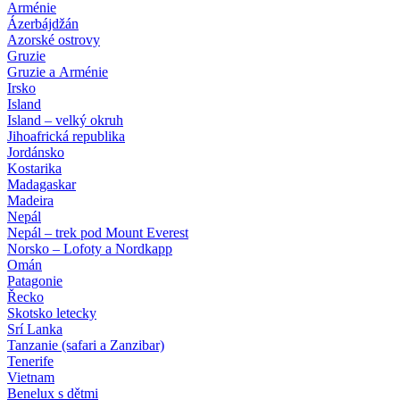
Arménie
Ázerbájdžán
Azorské ostrovy
Gruzie
Gruzie a Arménie
Irsko
Island
Island – velký okruh
Jihoafrická republika
Jordánsko
Kostarika
Madagaskar
Madeira
Nepál
Nepál – trek pod Mount Everest
Norsko – Lofoty a Nordkapp
Omán
Patagonie
Řecko
Skotsko letecky
Srí Lanka
Tanzanie (safari a Zanzibar)
Tenerife
Vietnam
Benelux s dětmi