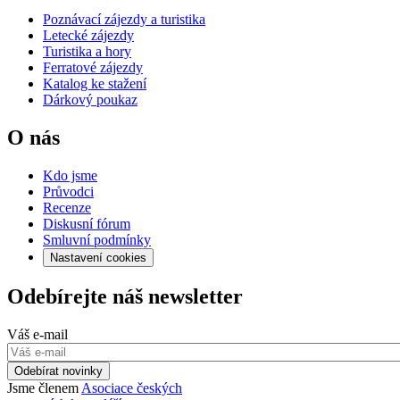
Poznávací zájezdy a turistika
Letecké zájezdy
Turistika a hory
Ferratové zájezdy
Katalog ke stažení
Dárkový poukaz
O nás
Kdo jsme
Průvodci
Recenze
Diskusní fórum
Smluvní podmínky
Nastavení cookies
Odebírejte náš newsletter
Váš e-mail
Odebírat novinky
Jsme členem
Asociace českých