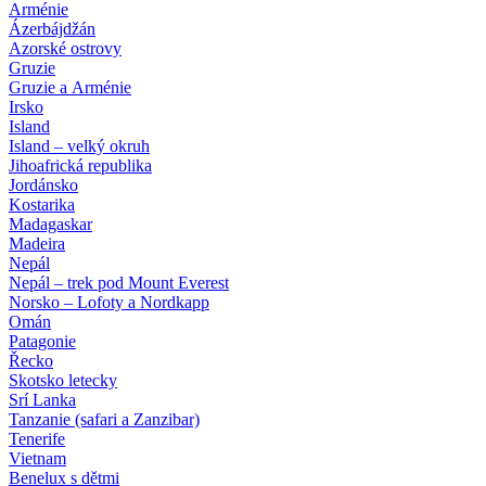
Arménie
Ázerbájdžán
Azorské ostrovy
Gruzie
Gruzie a Arménie
Irsko
Island
Island – velký okruh
Jihoafrická republika
Jordánsko
Kostarika
Madagaskar
Madeira
Nepál
Nepál – trek pod Mount Everest
Norsko – Lofoty a Nordkapp
Omán
Patagonie
Řecko
Skotsko letecky
Srí Lanka
Tanzanie (safari a Zanzibar)
Tenerife
Vietnam
Benelux s dětmi