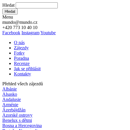
Hledat
Hledat
Menu
mundo@mundo.cz
+420 773 10 40 10
Facebook
Instagram
Youtube
O nás
Zájezdy
Fotky
Poradna
Recenze
Jak se přihlásit
Kontakty
Přehled všech zájezdů
Albánie
Alsasko
Andalusie
Arménie
Ázerbájdžán
Azorské ostrovy
Benelux s dětmi
Bosna a Hercegovina