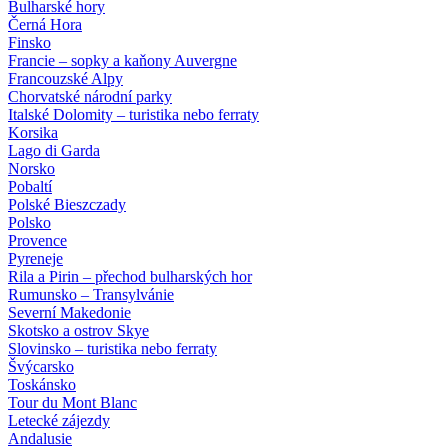
Bulharské hory
Černá Hora
Finsko
Francie – sopky a kaňony Auvergne
Francouzské Alpy
Chorvatské národní parky
Italské Dolomity – turistika nebo ferraty
Korsika
Lago di Garda
Norsko
Pobaltí
Polské Bieszczady
Polsko
Provence
Pyreneje
Rila a Pirin – přechod bulharských hor
Rumunsko – Transylvánie
Severní Makedonie
Skotsko a ostrov Skye
Slovinsko – turistika nebo ferraty
Švýcarsko
Toskánsko
Tour du Mont Blanc
Letecké zájezdy
Andalusie