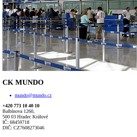
CK MUNDO
mundo@mundo.cz
+420 773 10 40 10
Balbínova 1260,
500 03 Hradec Králové
IČ: 68459718
DIČ: CZ7608273046