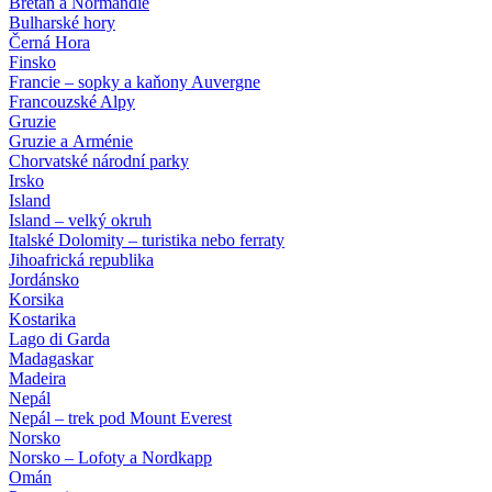
Bretaň a Normandie
Bulharské hory
Černá Hora
Finsko
Francie – sopky a kaňony Auvergne
Francouzské Alpy
Gruzie
Gruzie a Arménie
Chorvatské národní parky
Irsko
Island
Island – velký okruh
Italské Dolomity – turistika nebo ferraty
Jihoafrická republika
Jordánsko
Korsika
Kostarika
Lago di Garda
Madagaskar
Madeira
Nepál
Nepál – trek pod Mount Everest
Norsko
Norsko – Lofoty a Nordkapp
Omán