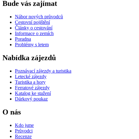
Bude vás zajímat
Nábor nových průvodců
Cestovní pojištění
Články o cestování
Informace o zemích
Poradna
Problémy s letem
Nabídka zájezdů
Poznávací zájezdy a turistika
Letecké zájezdy
Turistika a hory
Ferratové zájezdy
Katalog ke stažení
Dárkový poukaz
O nás
Kdo jsme
Průvodci
Recenze