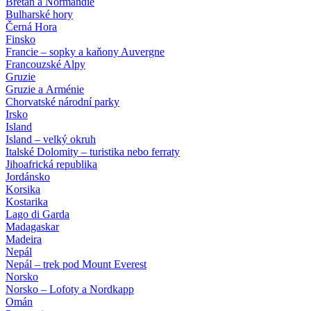
Bretaň a Normandie
Bulharské hory
Černá Hora
Finsko
Francie – sopky a kaňony Auvergne
Francouzské Alpy
Gruzie
Gruzie a Arménie
Chorvatské národní parky
Irsko
Island
Island – velký okruh
Italské Dolomity – turistika nebo ferraty
Jihoafrická republika
Jordánsko
Korsika
Kostarika
Lago di Garda
Madagaskar
Madeira
Nepál
Nepál – trek pod Mount Everest
Norsko
Norsko – Lofoty a Nordkapp
Omán