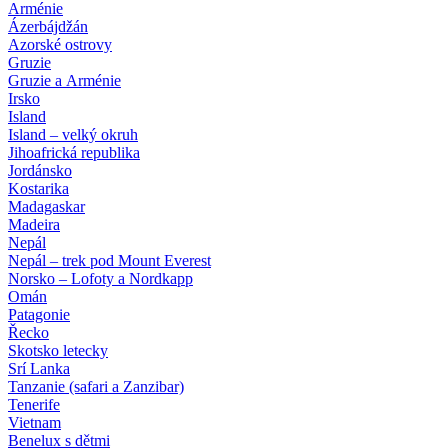
Arménie
Ázerbájdžán
Azorské ostrovy
Gruzie
Gruzie a Arménie
Irsko
Island
Island – velký okruh
Jihoafrická republika
Jordánsko
Kostarika
Madagaskar
Madeira
Nepál
Nepál – trek pod Mount Everest
Norsko – Lofoty a Nordkapp
Omán
Patagonie
Řecko
Skotsko letecky
Srí Lanka
Tanzanie (safari a Zanzibar)
Tenerife
Vietnam
Benelux s dětmi