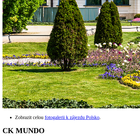
Zobrazit celou
fotogalerii k zájezdu Polsko
.
CK MUNDO