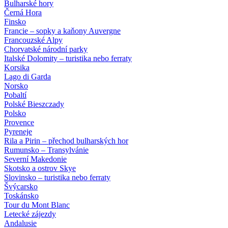
Bulharské hory
Černá Hora
Finsko
Francie – sopky a kaňony Auvergne
Francouzské Alpy
Chorvatské národní parky
Italské Dolomity – turistika nebo ferraty
Korsika
Lago di Garda
Norsko
Pobaltí
Polské Bieszczady
Polsko
Provence
Pyreneje
Rila a Pirin – přechod bulharských hor
Rumunsko – Transylvánie
Severní Makedonie
Skotsko a ostrov Skye
Slovinsko – turistika nebo ferraty
Švýcarsko
Toskánsko
Tour du Mont Blanc
Letecké zájezdy
Andalusie