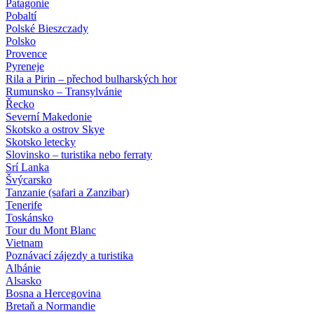
Patagonie
Pobaltí
Polské Bieszczady
Polsko
Provence
Pyreneje
Rila a Pirin – přechod bulharských hor
Rumunsko – Transylvánie
Řecko
Severní Makedonie
Skotsko a ostrov Skye
Skotsko letecky
Slovinsko – turistika nebo ferraty
Srí Lanka
Švýcarsko
Tanzanie (safari a Zanzibar)
Tenerife
Toskánsko
Tour du Mont Blanc
Vietnam
Poznávací zájezdy
a turistika
Albánie
Alsasko
Bosna a Hercegovina
Bretaň a Normandie