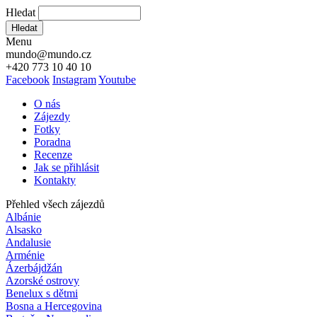
Hledat
Hledat
Menu
mundo@mundo.cz
+420 773 10 40 10
Facebook
Instagram
Youtube
O nás
Zájezdy
Fotky
Poradna
Recenze
Jak se přihlásit
Kontakty
Přehled všech zájezdů
Albánie
Alsasko
Andalusie
Arménie
Ázerbájdžán
Azorské ostrovy
Benelux s dětmi
Bosna a Hercegovina