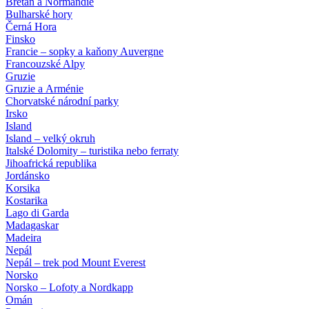
Bretaň a Normandie
Bulharské hory
Černá Hora
Finsko
Francie – sopky a kaňony Auvergne
Francouzské Alpy
Gruzie
Gruzie a Arménie
Chorvatské národní parky
Irsko
Island
Island – velký okruh
Italské Dolomity – turistika nebo ferraty
Jihoafrická republika
Jordánsko
Korsika
Kostarika
Lago di Garda
Madagaskar
Madeira
Nepál
Nepál – trek pod Mount Everest
Norsko
Norsko – Lofoty a Nordkapp
Omán