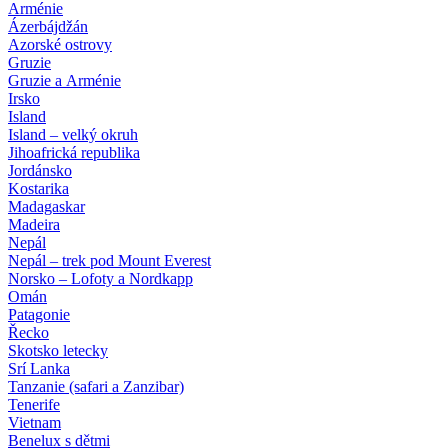
Arménie
Ázerbájdžán
Azorské ostrovy
Gruzie
Gruzie a Arménie
Irsko
Island
Island – velký okruh
Jihoafrická republika
Jordánsko
Kostarika
Madagaskar
Madeira
Nepál
Nepál – trek pod Mount Everest
Norsko – Lofoty a Nordkapp
Omán
Patagonie
Řecko
Skotsko letecky
Srí Lanka
Tanzanie (safari a Zanzibar)
Tenerife
Vietnam
Benelux s dětmi