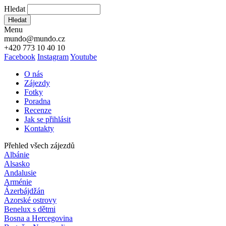
Hledat
Hledat
Menu
mundo@mundo.cz
+420 773 10 40 10
Facebook
Instagram
Youtube
O nás
Zájezdy
Fotky
Poradna
Recenze
Jak se přihlásit
Kontakty
Přehled všech zájezdů
Albánie
Alsasko
Andalusie
Arménie
Ázerbájdžán
Azorské ostrovy
Benelux s dětmi
Bosna a Hercegovina