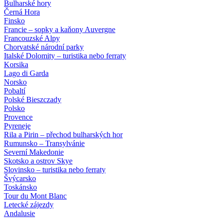
Bulharské hory
Černá Hora
Finsko
Francie – sopky a kaňony Auvergne
Francouzské Alpy
Chorvatské národní parky
Italské Dolomity – turistika nebo ferraty
Korsika
Lago di Garda
Norsko
Pobaltí
Polské Bieszczady
Polsko
Provence
Pyreneje
Rila a Pirin – přechod bulharských hor
Rumunsko – Transylvánie
Severní Makedonie
Skotsko a ostrov Skye
Slovinsko – turistika nebo ferraty
Švýcarsko
Toskánsko
Tour du Mont Blanc
Letecké zájezdy
Andalusie