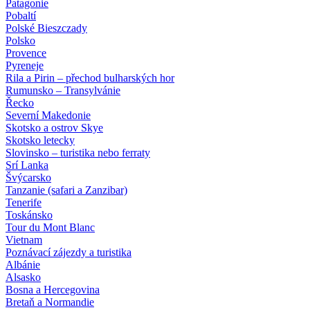
Patagonie
Pobaltí
Polské Bieszczady
Polsko
Provence
Pyreneje
Rila a Pirin – přechod bulharských hor
Rumunsko – Transylvánie
Řecko
Severní Makedonie
Skotsko a ostrov Skye
Skotsko letecky
Slovinsko – turistika nebo ferraty
Srí Lanka
Švýcarsko
Tanzanie (safari a Zanzibar)
Tenerife
Toskánsko
Tour du Mont Blanc
Vietnam
Poznávací zájezdy
a turistika
Albánie
Alsasko
Bosna a Hercegovina
Bretaň a Normandie