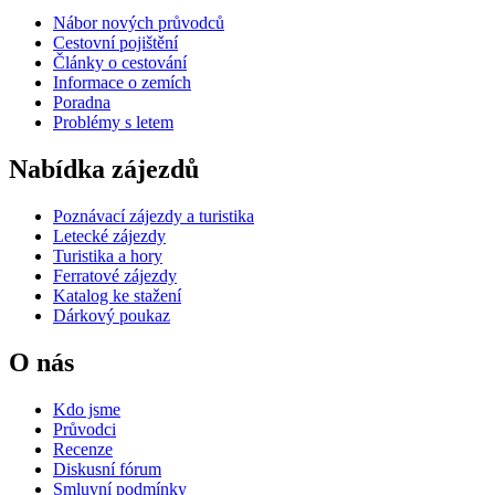
Nábor nových průvodců
Cestovní pojištění
Články o cestování
Informace o zemích
Poradna
Problémy s letem
Nabídka zájezdů
Poznávací zájezdy a turistika
Letecké zájezdy
Turistika a hory
Ferratové zájezdy
Katalog ke stažení
Dárkový poukaz
O nás
Kdo jsme
Průvodci
Recenze
Diskusní fórum
Smluvní podmínky