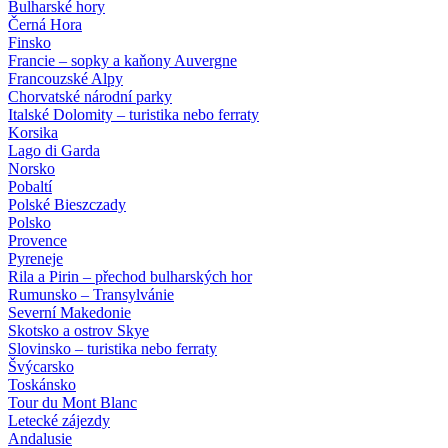
Bulharské hory
Černá Hora
Finsko
Francie – sopky a kaňony Auvergne
Francouzské Alpy
Chorvatské národní parky
Italské Dolomity – turistika nebo ferraty
Korsika
Lago di Garda
Norsko
Pobaltí
Polské Bieszczady
Polsko
Provence
Pyreneje
Rila a Pirin – přechod bulharských hor
Rumunsko – Transylvánie
Severní Makedonie
Skotsko a ostrov Skye
Slovinsko – turistika nebo ferraty
Švýcarsko
Toskánsko
Tour du Mont Blanc
Letecké zájezdy
Andalusie