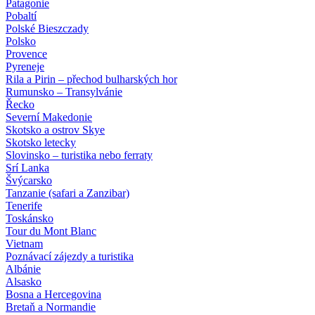
Patagonie
Pobaltí
Polské Bieszczady
Polsko
Provence
Pyreneje
Rila a Pirin – přechod bulharských hor
Rumunsko – Transylvánie
Řecko
Severní Makedonie
Skotsko a ostrov Skye
Skotsko letecky
Slovinsko – turistika nebo ferraty
Srí Lanka
Švýcarsko
Tanzanie (safari a Zanzibar)
Tenerife
Toskánsko
Tour du Mont Blanc
Vietnam
Poznávací zájezdy
a turistika
Albánie
Alsasko
Bosna a Hercegovina
Bretaň a Normandie