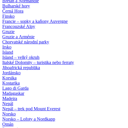
Bretaň a Normandie
Bulharské hory
Černá Hora
Finsko
Francie – sopky a kaňony Auvergne
Francouzské Alpy
Gruzie
Gruzie a Arménie
Chorvatské národní parky
Irsko
Island
Island – velký okruh
Italské Dolomity – turistika nebo ferraty
Jihoafrická republika
Jordánsko
Korsika
Kostarika
Lago di Garda
Madagaskar
Madeira
Nepál
Nepál – trek pod Mount Everest
Norsko
Norsko – Lofoty a Nordkapp
Omán