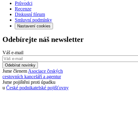
Průvodci
Recenze
Diskusní fórum
Smluvní podmínky
Nastavení cookies
Odebírejte náš newsletter
Váš e-mail
Odebírat novinky
Jsme členem
Asociace českých
cestovních kanceláří a agentur
Jsme pojištěni proti úpadku
u
České podnikatelské pojišťovny