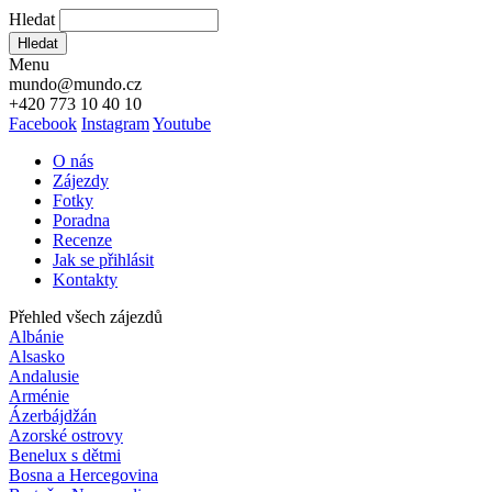
Hledat
Hledat
Menu
mundo@mundo.cz
+420 773 10 40 10
Facebook
Instagram
Youtube
O nás
Zájezdy
Fotky
Poradna
Recenze
Jak se přihlásit
Kontakty
Přehled všech zájezdů
Albánie
Alsasko
Andalusie
Arménie
Ázerbájdžán
Azorské ostrovy
Benelux s dětmi
Bosna a Hercegovina