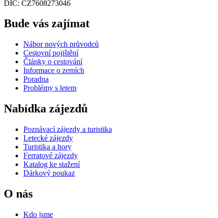
DIČ: CZ7608273046
Bude vás zajímat
Nábor nových průvodců
Cestovní pojištění
Články o cestování
Informace o zemích
Poradna
Problémy s letem
Nabídka zájezdů
Poznávací zájezdy a turistika
Letecké zájezdy
Turistika a hory
Ferratové zájezdy
Katalog ke stažení
Dárkový poukaz
O nás
Kdo jsme