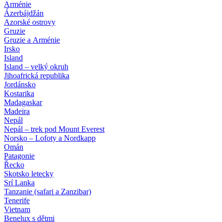
Arménie
Ázerbájdžán
Azorské ostrovy
Gruzie
Gruzie a Arménie
Irsko
Island
Island – velký okruh
Jihoafrická republika
Jordánsko
Kostarika
Madagaskar
Madeira
Nepál
Nepál – trek pod Mount Everest
Norsko – Lofoty a Nordkapp
Omán
Patagonie
Řecko
Skotsko letecky
Srí Lanka
Tanzanie (safari a Zanzibar)
Tenerife
Vietnam
Benelux s dětmi