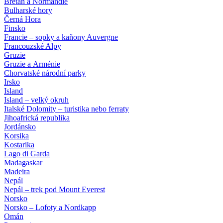
Bretaň a Normandie
Bulharské hory
Černá Hora
Finsko
Francie – sopky a kaňony Auvergne
Francouzské Alpy
Gruzie
Gruzie a Arménie
Chorvatské národní parky
Irsko
Island
Island – velký okruh
Italské Dolomity – turistika nebo ferraty
Jihoafrická republika
Jordánsko
Korsika
Kostarika
Lago di Garda
Madagaskar
Madeira
Nepál
Nepál – trek pod Mount Everest
Norsko
Norsko – Lofoty a Nordkapp
Omán