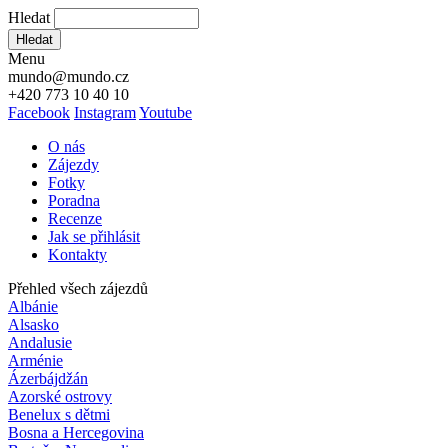
Hledat
Hledat
Menu
mundo@mundo.cz
+420 773 10 40 10
Facebook
Instagram
Youtube
O nás
Zájezdy
Fotky
Poradna
Recenze
Jak se přihlásit
Kontakty
Přehled všech zájezdů
Albánie
Alsasko
Andalusie
Arménie
Ázerbájdžán
Azorské ostrovy
Benelux s dětmi
Bosna a Hercegovina