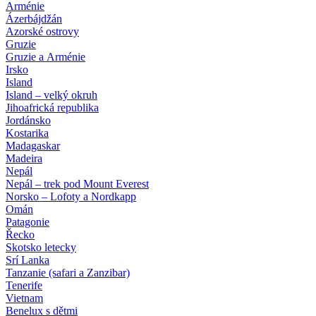
Arménie
Ázerbájdžán
Azorské ostrovy
Gruzie
Gruzie a Arménie
Irsko
Island
Island – velký okruh
Jihoafrická republika
Jordánsko
Kostarika
Madagaskar
Madeira
Nepál
Nepál – trek pod Mount Everest
Norsko – Lofoty a Nordkapp
Omán
Patagonie
Řecko
Skotsko letecky
Srí Lanka
Tanzanie (safari a Zanzibar)
Tenerife
Vietnam
Benelux s dětmi