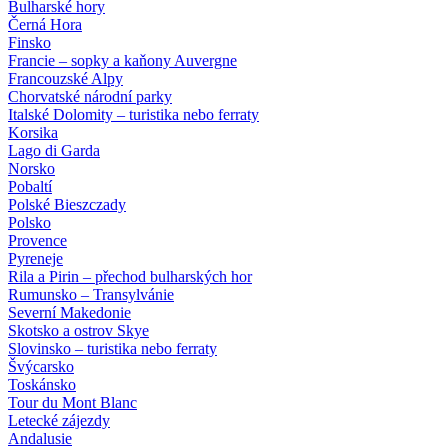
Bulharské hory
Černá Hora
Finsko
Francie – sopky a kaňony Auvergne
Francouzské Alpy
Chorvatské národní parky
Italské Dolomity – turistika nebo ferraty
Korsika
Lago di Garda
Norsko
Pobaltí
Polské Bieszczady
Polsko
Provence
Pyreneje
Rila a Pirin – přechod bulharských hor
Rumunsko – Transylvánie
Severní Makedonie
Skotsko a ostrov Skye
Slovinsko – turistika nebo ferraty
Švýcarsko
Toskánsko
Tour du Mont Blanc
Letecké zájezdy
Andalusie