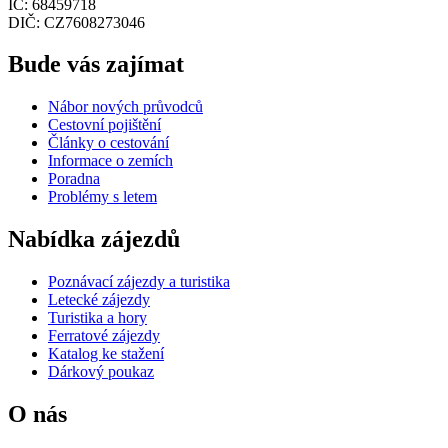
IČ: 68459718
DIČ: CZ7608273046
Bude vás zajímat
Nábor nových průvodců
Cestovní pojištění
Články o cestování
Informace o zemích
Poradna
Problémy s letem
Nabídka zájezdů
Poznávací zájezdy a turistika
Letecké zájezdy
Turistika a hory
Ferratové zájezdy
Katalog ke stažení
Dárkový poukaz
O nás