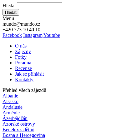
Hledat
Hledat
Menu
mundo@mundo.cz
+420 773 10 40 10
Facebook
Instagram
Youtube
O nás
Zájezdy
Fotky
Poradna
Recenze
Jak se přihlásit
Kontakty
Přehled všech zájezdů
Albánie
Alsasko
Andalusie
Arménie
Ázerbájdžán
Azorské ostrovy
Benelux s dětmi
Bosna a Hercegovina