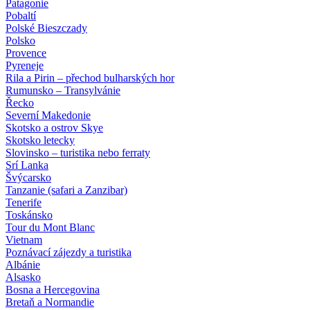
Patagonie
Pobaltí
Polské Bieszczady
Polsko
Provence
Pyreneje
Rila a Pirin – přechod bulharských hor
Rumunsko – Transylvánie
Řecko
Severní Makedonie
Skotsko a ostrov Skye
Skotsko letecky
Slovinsko – turistika nebo ferraty
Srí Lanka
Švýcarsko
Tanzanie (safari a Zanzibar)
Tenerife
Toskánsko
Tour du Mont Blanc
Vietnam
Poznávací zájezdy
a turistika
Albánie
Alsasko
Bosna a Hercegovina
Bretaň a Normandie