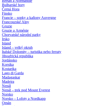
Bretaň a Normandie
Bulharské hory
Černá Hora
Finsko
Francie – sopky a kaňony Auvergne
Francouzské Alpy
Gruzie
Gruzie a Arménie
Chorvatské národní parky
Irsko
Island
Island – velký okruh
Italské Dolomity – turistika nebo ferraty
Jihoafrická republika
Jordánsko
Korsika
Kostarika
Lago di Garda
Madagaskar
Madeira
Nepál
Nepál – trek pod Mount Everest
Norsko
Norsko – Lofoty a Nordkapp
Omán