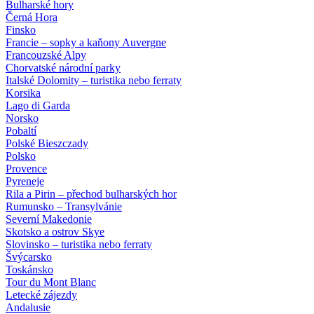
Bulharské hory
Černá Hora
Finsko
Francie – sopky a kaňony Auvergne
Francouzské Alpy
Chorvatské národní parky
Italské Dolomity – turistika nebo ferraty
Korsika
Lago di Garda
Norsko
Pobaltí
Polské Bieszczady
Polsko
Provence
Pyreneje
Rila a Pirin – přechod bulharských hor
Rumunsko – Transylvánie
Severní Makedonie
Skotsko a ostrov Skye
Slovinsko – turistika nebo ferraty
Švýcarsko
Toskánsko
Tour du Mont Blanc
Letecké zájezdy
Andalusie