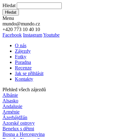
Hledat
Hledat
Menu
mundo@mundo.cz
+420 773 10 40 10
Facebook
Instagram
Youtube
O nás
Zájezdy
Fotky
Poradna
Recenze
Jak se přihlásit
Kontakty
Přehled všech zájezdů
Albánie
Alsasko
Andalusie
Arménie
Ázerbájdžán
Azorské ostrovy
Benelux s dětmi
Bosna a Hercegovina