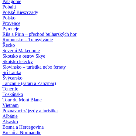
Patagonie
Pobaltí
Polské Bieszczady
Polsko
Provence
Pyreneje
Rila a Pirin – přechod bulharských hor
Rumunsko – Transylvánie
Řecko
Severní Makedonie
Skotsko a ostrov Skye
Skotsko letecky
Slovinsko – turistika nebo ferraty
Srí Lanka
Švýcarsko
Tanzanie (safari a Zanzibar)
Tenerife
Toskánsko
Tour du Mont Blanc
Vietnam
Poznávací zájezdy
a turistika
Albánie
Alsasko
Bosna a Hercegovina
Bretaň a Normandie