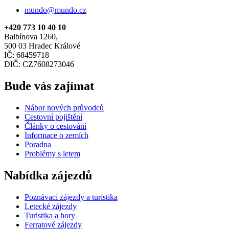
mundo@mundo.cz
+420 773 10 40 10
Balbínova 1260,
500 03 Hradec Králové
IČ: 68459718
DIČ: CZ7608273046
Bude vás zajímat
Nábor nových průvodců
Cestovní pojištění
Články o cestování
Informace o zemích
Poradna
Problémy s letem
Nabídka zájezdů
Poznávací zájezdy a turistika
Letecké zájezdy
Turistika a hory
Ferratové zájezdy