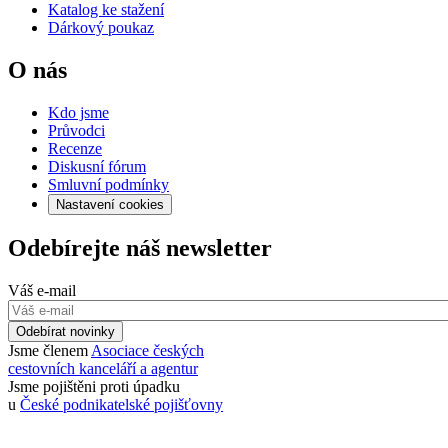
Katalog ke stažení
Dárkový poukaz
O nás
Kdo jsme
Průvodci
Recenze
Diskusní fórum
Smluvní podmínky
Nastavení cookies
Odebírejte náš newsletter
Váš e-mail
Odebírat novinky
Jsme členem
Asociace českých
cestovních kanceláří a agentur
Jsme pojištěni proti úpadku
u
České podnikatelské pojišťovny