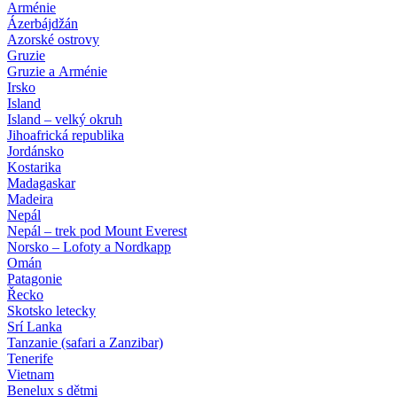
Arménie
Ázerbájdžán
Azorské ostrovy
Gruzie
Gruzie a Arménie
Irsko
Island
Island – velký okruh
Jihoafrická republika
Jordánsko
Kostarika
Madagaskar
Madeira
Nepál
Nepál – trek pod Mount Everest
Norsko – Lofoty a Nordkapp
Omán
Patagonie
Řecko
Skotsko letecky
Srí Lanka
Tanzanie (safari a Zanzibar)
Tenerife
Vietnam
Benelux s dětmi