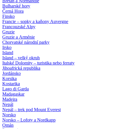
Bretaň a Normandie
Bulharské hory
Černá Hora
Finsko
Francie – sopky a kaňony Auvergne
Francouzské Alpy
Gruzie
Gruzie a Arménie
Chorvatské národní parky
Irsko
Island
Island – velký okruh
Italské Dolomity – turistika nebo ferraty
Jihoafrická republika
Jordánsko
Korsika
Kostarika
Lago di Garda
Madagaskar
Madeira
Nepál
Nepál – trek pod Mount Everest
Norsko
Norsko – Lofoty a Nordkapp
Omán