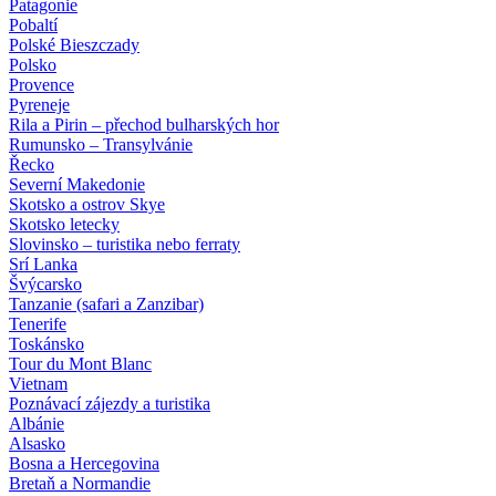
Patagonie
Pobaltí
Polské Bieszczady
Polsko
Provence
Pyreneje
Rila a Pirin – přechod bulharských hor
Rumunsko – Transylvánie
Řecko
Severní Makedonie
Skotsko a ostrov Skye
Skotsko letecky
Slovinsko – turistika nebo ferraty
Srí Lanka
Švýcarsko
Tanzanie (safari a Zanzibar)
Tenerife
Toskánsko
Tour du Mont Blanc
Vietnam
Poznávací zájezdy
a turistika
Albánie
Alsasko
Bosna a Hercegovina
Bretaň a Normandie