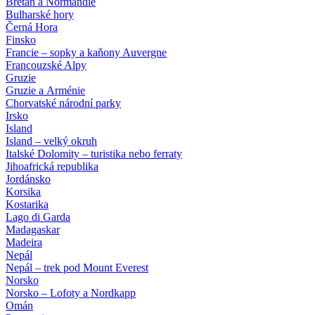
Bretaň a Normandie
Bulharské hory
Černá Hora
Finsko
Francie – sopky a kaňony Auvergne
Francouzské Alpy
Gruzie
Gruzie a Arménie
Chorvatské národní parky
Irsko
Island
Island – velký okruh
Italské Dolomity – turistika nebo ferraty
Jihoafrická republika
Jordánsko
Korsika
Kostarika
Lago di Garda
Madagaskar
Madeira
Nepál
Nepál – trek pod Mount Everest
Norsko
Norsko – Lofoty a Nordkapp
Omán