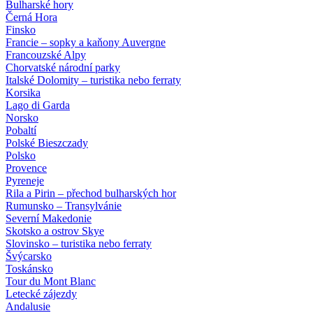
Bulharské hory
Černá Hora
Finsko
Francie – sopky a kaňony Auvergne
Francouzské Alpy
Chorvatské národní parky
Italské Dolomity – turistika nebo ferraty
Korsika
Lago di Garda
Norsko
Pobaltí
Polské Bieszczady
Polsko
Provence
Pyreneje
Rila a Pirin – přechod bulharských hor
Rumunsko – Transylvánie
Severní Makedonie
Skotsko a ostrov Skye
Slovinsko – turistika nebo ferraty
Švýcarsko
Toskánsko
Tour du Mont Blanc
Letecké zájezdy
Andalusie