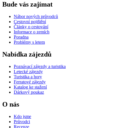
Bude vás zajímat
Nábor nových průvodců
Cestovní pojištění
Články o cestování
Informace o zemích
Poradna
Problémy s letem
Nabídka zájezdů
Poznávací zájezdy a turistika
Letecké zájezdy
Turistika a hory
Ferratové zájezdy
Katalog ke stažení
Dárkový poukaz
O nás
Kdo jsme
Průvodci
Recenze