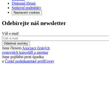
Diskusní fórum
Smluvní podmínky
Nastavení cookies
Odebírejte náš newsletter
Váš e-mail
Odebírat novinky
Jsme členem
Asociace českých
cestovních kanceláří a agentur
Jsme pojištěni proti úpadku
u
České podnikatelské pojišťovny