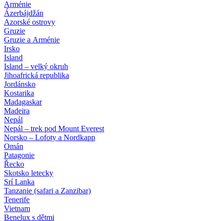
Arménie
Ázerbájdžán
Azorské ostrovy
Gruzie
Gruzie a Arménie
Irsko
Island
Island – velký okruh
Jihoafrická republika
Jordánsko
Kostarika
Madagaskar
Madeira
Nepál
Nepál – trek pod Mount Everest
Norsko – Lofoty a Nordkapp
Omán
Patagonie
Řecko
Skotsko letecky
Srí Lanka
Tanzanie (safari a Zanzibar)
Tenerife
Vietnam
Benelux s dětmi