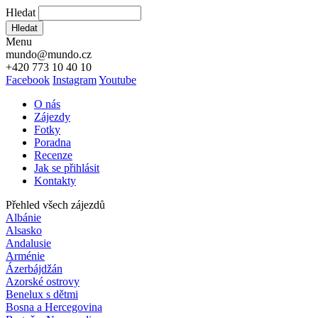
Hledat
Hledat
Menu
mundo@mundo.cz
+420 773 10 40 10
Facebook
Instagram
Youtube
O nás
Zájezdy
Fotky
Poradna
Recenze
Jak se přihlásit
Kontakty
Přehled všech zájezdů
Albánie
Alsasko
Andalusie
Arménie
Ázerbájdžán
Azorské ostrovy
Benelux s dětmi
Bosna a Hercegovina