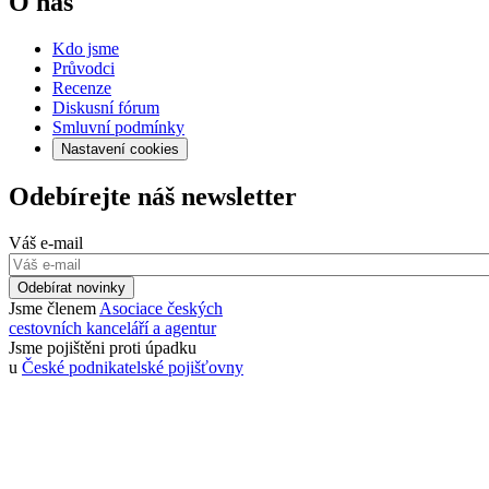
O nás
Kdo jsme
Průvodci
Recenze
Diskusní fórum
Smluvní podmínky
Nastavení cookies
Odebírejte náš newsletter
Váš e-mail
Odebírat novinky
Jsme členem
Asociace českých
cestovních kanceláří a agentur
Jsme pojištěni proti úpadku
u
České podnikatelské pojišťovny