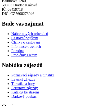
Balbínova 1260,
500 03 Hradec Králové
IČ: 68459718
DIČ: CZ7608273046
Bude vás zajímat
Nábor nových průvodců
Cestovní pojištění
Články o cestování
Informace o zemích
Poradna
Problémy s letem
Nabídka zájezdů
Poznávací zájezdy a turistika
Letecké zájezdy
Turistika a hory
Ferratové zájezdy
Katalog ke stažení
Dárkový poukaz