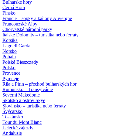
Bulharské hory
Černá Hora
Finsko
Francie – sopky a kaňony Auvergne
Francouzské Alpy
Chorvatské národní parky
Italské Dolomity – turistika nebo ferraty
Korsika
Lago di Garda
Norsko
Pobaltí
Polské Bieszczady
Polsko
Provence
Pyreneje
Rila a Pirin – přechod bulharských hor
Rumunsko – Transylvánie
Severní Makedonie
Skotsko a ostrov Skye
Slovinsko – turistika nebo ferraty
Švýcarsko
Toskánsko
Tour du Mont Blanc
Letecké zájezdy
Andalusie