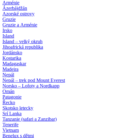
Arménie
Ázerbájdžán
Azorské ostrovy
Gruzie
Gruzie a Arménie
Irsko
Island
Island – velký okruh
Jihoafrická republika
Jordánsko
Kostarika
Madagaskar
Madeira
Nepál
Nepál – trek pod Mount Everest
Norsko – Lofoty a Nordkapp
Omán
Patagonie
Řecko
Skotsko letecky
Srí Lanka
Tanzanie (safari a Zanzibar)
Tenerife
Vietnam
Benelux s dětmi