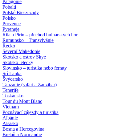
Patagonie
Pobaltí
Polské Bieszczady
Polsko
Provence
Pyreneje
Rila a Pirin – přechod bulharských hor
Rumunsko – Transylvánie
Řecko
Severní Makedonie
Skotsko a ostrov Skye
Skotsko letecky
Slovinsko – turistika nebo ferraty
Srí Lanka
Švýcarsko
Tanzanie (safari a Zanzibar)
Tenerife
Toskánsko
Tour du Mont Blanc
Vietnam
Poznávací zájezdy
a turistika
Albánie
Alsasko
Bosna a Hercegovina
Bretaň a Normandie