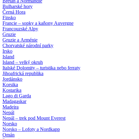
Bretaň a Normandie
Bulharské hory
Černá Hora
Finsko
Francie – sopky a kaňony Auvergne
Francouzské Alpy
Gruzie
Gruzie a Arménie
Chorvatské národní parky
Irsko
Island
Island – velký okruh
Italské Dolomity – turistika nebo ferraty
Jihoafrická republika
Jordánsko
Korsika
Kostarika
Lago di Garda
Madagaskar
Madeira
Nepál
Nepál – trek pod Mount Everest
Norsko
Norsko – Lofoty a Nordkapp
Omán