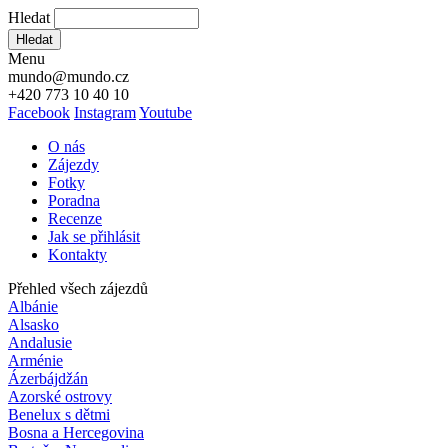
Hledat
Hledat
Menu
mundo@mundo.cz
+420 773 10 40 10
Facebook
Instagram
Youtube
O nás
Zájezdy
Fotky
Poradna
Recenze
Jak se přihlásit
Kontakty
Přehled všech zájezdů
Albánie
Alsasko
Andalusie
Arménie
Ázerbájdžán
Azorské ostrovy
Benelux s dětmi
Bosna a Hercegovina