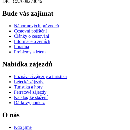
DIČ: CZ7608273046
Bude vás zajímat
Nábor nových průvodců
Cestovní pojištění
Články o cestování
Informace o zemích
Poradna
Problémy s letem
Nabídka zájezdů
Poznávací zájezdy a turistika
Letecké zájezdy
Turistika a hory
Ferratové zájezdy
Katalog ke stažení
Dárkový poukaz
O nás
Kdo jsme