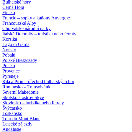
Bulharské hory
Černá Hora
Finsko
Francie – sopky a kaňony Auvergne
Francouzské Alpy
Chorvatské národní parky
Italské Dolomity – turistika nebo ferraty
Korsika
Lago di Garda
Norsko
Pobaltí
Polské Bieszczady
Polsko
Provence
Pyreneje
Rila a Pirin – přechod bulharských hor
Rumunsko – Transylvánie
Severní Makedonie
Skotsko a ostrov Skye
Slovinsko – turistika nebo ferraty
Švýcarsko
Toskánsko
Tour du Mont Blanc
Letecké zájezdy
Andalusie