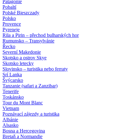
Patagonie
Pobaltí
Polské Bieszczady
Polsko
Provence
Pyreneje
Rila a Pirin – přechod bulharských hor
Rumunsko – Transylvánie
Řecko
Severní Makedonie
Skotsko a ostrov Skye
Skotsko letecky
Slovinsko – turistika nebo ferraty
Srí Lanka
Švýcarsko
Tanzanie (safari a Zanzibar)
Tenerife
Toskánsko
Tour du Mont Blanc
Vietnam
Poznávací zájezdy
a turistika
Albánie
Alsasko
Bosna a Hercegovina
Bretaň a Normandie