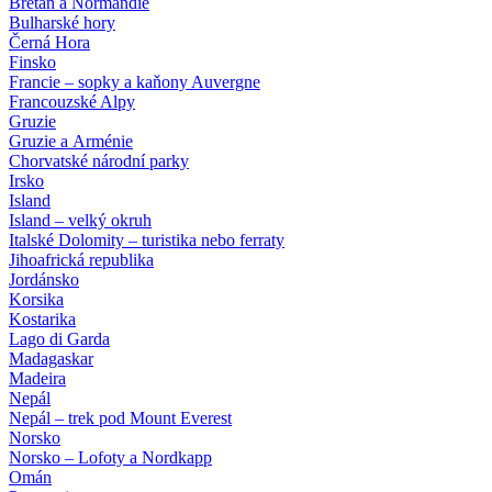
Bretaň a Normandie
Bulharské hory
Černá Hora
Finsko
Francie – sopky a kaňony Auvergne
Francouzské Alpy
Gruzie
Gruzie a Arménie
Chorvatské národní parky
Irsko
Island
Island – velký okruh
Italské Dolomity – turistika nebo ferraty
Jihoafrická republika
Jordánsko
Korsika
Kostarika
Lago di Garda
Madagaskar
Madeira
Nepál
Nepál – trek pod Mount Everest
Norsko
Norsko – Lofoty a Nordkapp
Omán