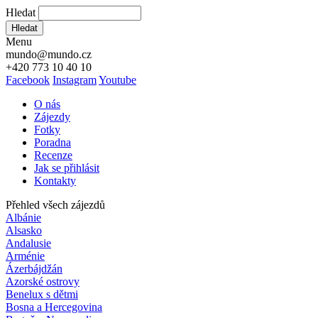
Hledat
Hledat
Menu
mundo@mundo.cz
+420 773 10 40 10
Facebook
Instagram
Youtube
O nás
Zájezdy
Fotky
Poradna
Recenze
Jak se přihlásit
Kontakty
Přehled všech zájezdů
Albánie
Alsasko
Andalusie
Arménie
Ázerbájdžán
Azorské ostrovy
Benelux s dětmi
Bosna a Hercegovina