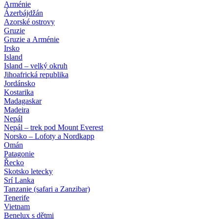
Arménie
Ázerbájdžán
Azorské ostrovy
Gruzie
Gruzie a Arménie
Irsko
Island
Island – velký okruh
Jihoafrická republika
Jordánsko
Kostarika
Madagaskar
Madeira
Nepál
Nepál – trek pod Mount Everest
Norsko – Lofoty a Nordkapp
Omán
Patagonie
Řecko
Skotsko letecky
Srí Lanka
Tanzanie (safari a Zanzibar)
Tenerife
Vietnam
Benelux s dětmi