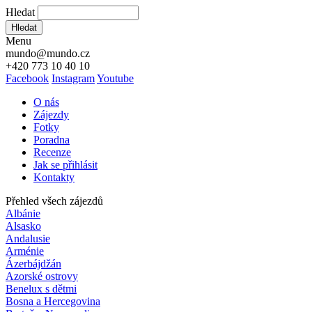
Hledat
Hledat
Menu
mundo@mundo.cz
+420 773 10 40 10
Facebook
Instagram
Youtube
O nás
Zájezdy
Fotky
Poradna
Recenze
Jak se přihlásit
Kontakty
Přehled všech zájezdů
Albánie
Alsasko
Andalusie
Arménie
Ázerbájdžán
Azorské ostrovy
Benelux s dětmi
Bosna a Hercegovina