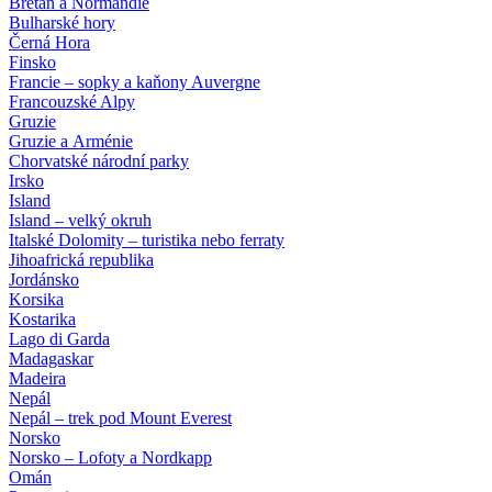
Bretaň a Normandie
Bulharské hory
Černá Hora
Finsko
Francie – sopky a kaňony Auvergne
Francouzské Alpy
Gruzie
Gruzie a Arménie
Chorvatské národní parky
Irsko
Island
Island – velký okruh
Italské Dolomity – turistika nebo ferraty
Jihoafrická republika
Jordánsko
Korsika
Kostarika
Lago di Garda
Madagaskar
Madeira
Nepál
Nepál – trek pod Mount Everest
Norsko
Norsko – Lofoty a Nordkapp
Omán