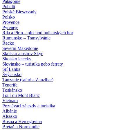
Patagonie
Pobaltí
Polské Bieszczady
Polsko
Provence
Pyreneje
Rila a Pirin – přechod bulharských hor
Rumunsko – Transylvánie
Řecko
Severní Makedonie
Skotsko a ostrov Skye
Skotsko letecky
Slovinsko – turistika nebo ferraty
Srí Lanka
Švýcarsko
Tanzanie (safari a Zanzibar)
Tenerife
Toskánsko
Tour du Mont Blanc
Vietnam
Poznávací zájezdy
a turistika
Albánie
Alsasko
Bosna a Hercegovina
Bretaň a Normandie