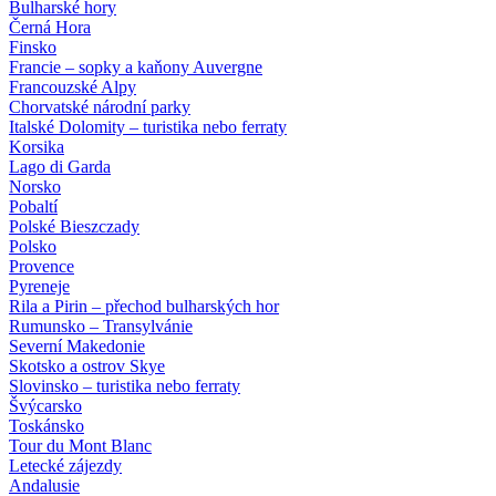
Bulharské hory
Černá Hora
Finsko
Francie – sopky a kaňony Auvergne
Francouzské Alpy
Chorvatské národní parky
Italské Dolomity – turistika nebo ferraty
Korsika
Lago di Garda
Norsko
Pobaltí
Polské Bieszczady
Polsko
Provence
Pyreneje
Rila a Pirin – přechod bulharských hor
Rumunsko – Transylvánie
Severní Makedonie
Skotsko a ostrov Skye
Slovinsko – turistika nebo ferraty
Švýcarsko
Toskánsko
Tour du Mont Blanc
Letecké zájezdy
Andalusie