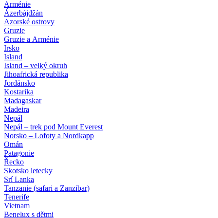
Arménie
Ázerbájdžán
Azorské ostrovy
Gruzie
Gruzie a Arménie
Irsko
Island
Island – velký okruh
Jihoafrická republika
Jordánsko
Kostarika
Madagaskar
Madeira
Nepál
Nepál – trek pod Mount Everest
Norsko – Lofoty a Nordkapp
Omán
Patagonie
Řecko
Skotsko letecky
Srí Lanka
Tanzanie (safari a Zanzibar)
Tenerife
Vietnam
Benelux s dětmi