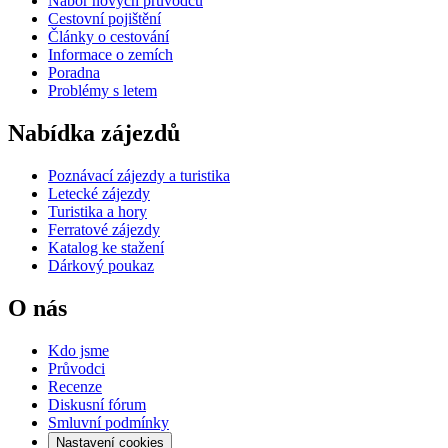
Nábor nových průvodců
Cestovní pojištění
Články o cestování
Informace o zemích
Poradna
Problémy s letem
Nabídka zájezdů
Poznávací zájezdy a turistika
Letecké zájezdy
Turistika a hory
Ferratové zájezdy
Katalog ke stažení
Dárkový poukaz
O nás
Kdo jsme
Průvodci
Recenze
Diskusní fórum
Smluvní podmínky
Nastavení cookies