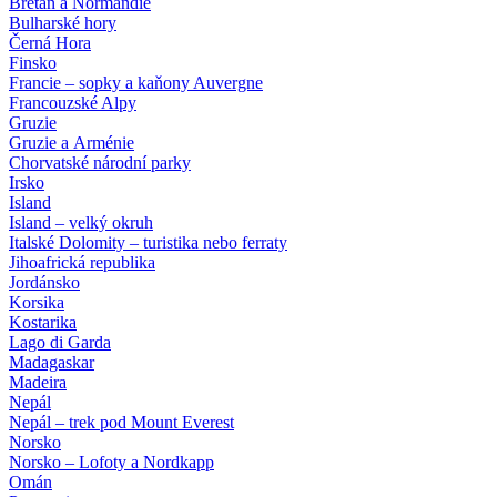
Bretaň a Normandie
Bulharské hory
Černá Hora
Finsko
Francie – sopky a kaňony Auvergne
Francouzské Alpy
Gruzie
Gruzie a Arménie
Chorvatské národní parky
Irsko
Island
Island – velký okruh
Italské Dolomity – turistika nebo ferraty
Jihoafrická republika
Jordánsko
Korsika
Kostarika
Lago di Garda
Madagaskar
Madeira
Nepál
Nepál – trek pod Mount Everest
Norsko
Norsko – Lofoty a Nordkapp
Omán