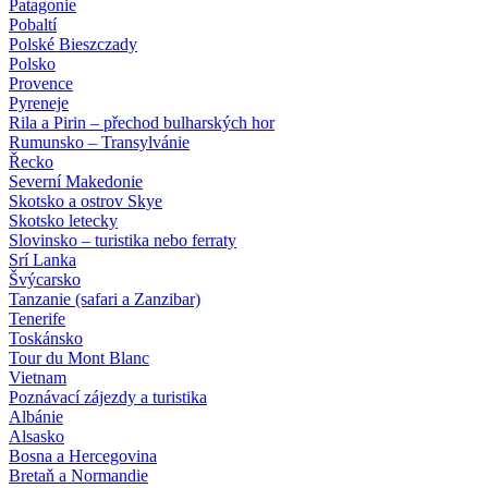
Patagonie
Pobaltí
Polské Bieszczady
Polsko
Provence
Pyreneje
Rila a Pirin – přechod bulharských hor
Rumunsko – Transylvánie
Řecko
Severní Makedonie
Skotsko a ostrov Skye
Skotsko letecky
Slovinsko – turistika nebo ferraty
Srí Lanka
Švýcarsko
Tanzanie (safari a Zanzibar)
Tenerife
Toskánsko
Tour du Mont Blanc
Vietnam
Poznávací zájezdy
a turistika
Albánie
Alsasko
Bosna a Hercegovina
Bretaň a Normandie