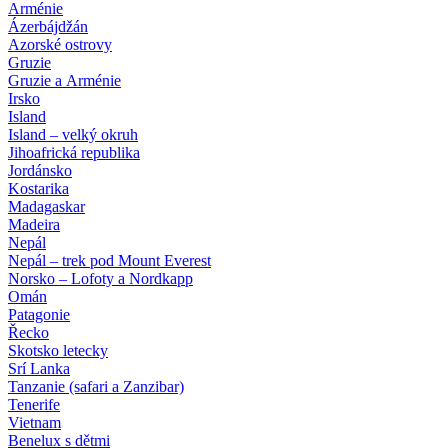
Arménie
Ázerbájdžán
Azorské ostrovy
Gruzie
Gruzie a Arménie
Irsko
Island
Island – velký okruh
Jihoafrická republika
Jordánsko
Kostarika
Madagaskar
Madeira
Nepál
Nepál – trek pod Mount Everest
Norsko – Lofoty a Nordkapp
Omán
Patagonie
Řecko
Skotsko letecky
Srí Lanka
Tanzanie (safari a Zanzibar)
Tenerife
Vietnam
Benelux s dětmi