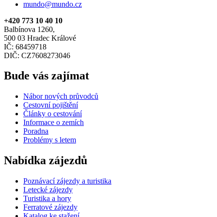
mundo@mundo.cz
+420 773 10 40 10
Balbínova 1260,
500 03 Hradec Králové
IČ: 68459718
DIČ: CZ7608273046
Bude vás zajímat
Nábor nových průvodců
Cestovní pojištění
Články o cestování
Informace o zemích
Poradna
Problémy s letem
Nabídka zájezdů
Poznávací zájezdy a turistika
Letecké zájezdy
Turistika a hory
Ferratové zájezdy
Katalog ke stažení