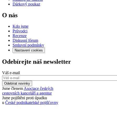
Dárkový poukaz
O nás
Kdo jsme
Průvodci
Recenze
Diskusní fórum
Smluvní podmínky
Nastavení cookies
Odebírejte náš newsletter
Váš e-mail
Odebírat novinky
Jsme členem
Asociace českých
cestovních kanceláří a agentur
Jsme pojištěni proti úpadku
u
České podnikatelské pojišťovny