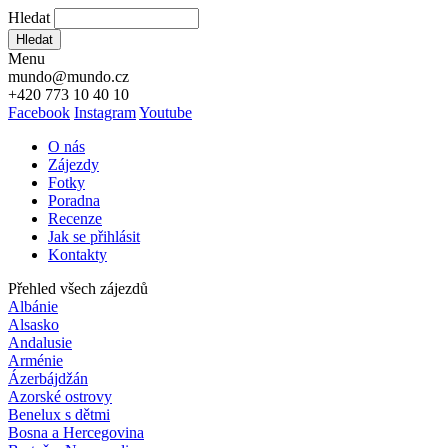
Hledat
Hledat
Menu
mundo@mundo.cz
+420 773 10 40 10
Facebook
Instagram
Youtube
O nás
Zájezdy
Fotky
Poradna
Recenze
Jak se přihlásit
Kontakty
Přehled všech zájezdů
Albánie
Alsasko
Andalusie
Arménie
Ázerbájdžán
Azorské ostrovy
Benelux s dětmi
Bosna a Hercegovina