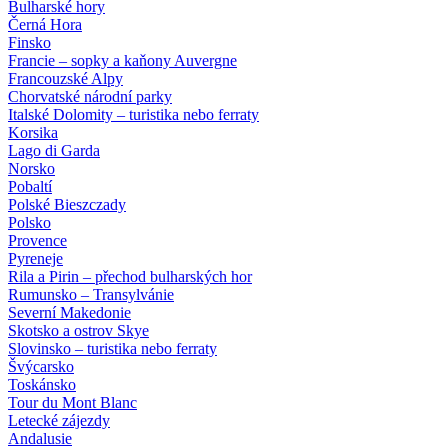
Bulharské hory
Černá Hora
Finsko
Francie – sopky a kaňony Auvergne
Francouzské Alpy
Chorvatské národní parky
Italské Dolomity – turistika nebo ferraty
Korsika
Lago di Garda
Norsko
Pobaltí
Polské Bieszczady
Polsko
Provence
Pyreneje
Rila a Pirin – přechod bulharských hor
Rumunsko – Transylvánie
Severní Makedonie
Skotsko a ostrov Skye
Slovinsko – turistika nebo ferraty
Švýcarsko
Toskánsko
Tour du Mont Blanc
Letecké zájezdy
Andalusie