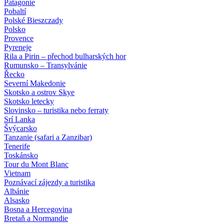
Patagonie
Pobaltí
Polské Bieszczady
Polsko
Provence
Pyreneje
Rila a Pirin – přechod bulharských hor
Rumunsko – Transylvánie
Řecko
Severní Makedonie
Skotsko a ostrov Skye
Skotsko letecky
Slovinsko – turistika nebo ferraty
Srí Lanka
Švýcarsko
Tanzanie (safari a Zanzibar)
Tenerife
Toskánsko
Tour du Mont Blanc
Vietnam
Poznávací zájezdy
a turistika
Albánie
Alsasko
Bosna a Hercegovina
Bretaň a Normandie