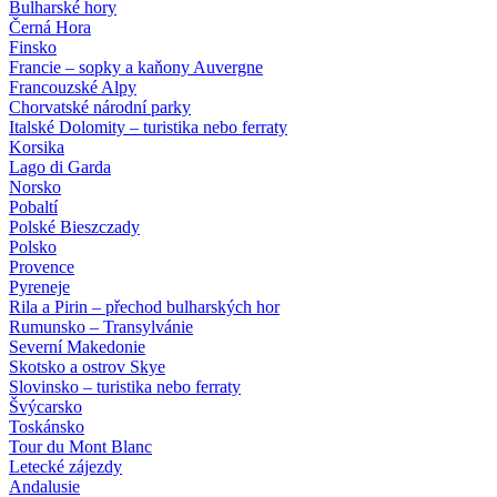
Bulharské hory
Černá Hora
Finsko
Francie – sopky a kaňony Auvergne
Francouzské Alpy
Chorvatské národní parky
Italské Dolomity – turistika nebo ferraty
Korsika
Lago di Garda
Norsko
Pobaltí
Polské Bieszczady
Polsko
Provence
Pyreneje
Rila a Pirin – přechod bulharských hor
Rumunsko – Transylvánie
Severní Makedonie
Skotsko a ostrov Skye
Slovinsko – turistika nebo ferraty
Švýcarsko
Toskánsko
Tour du Mont Blanc
Letecké zájezdy
Andalusie