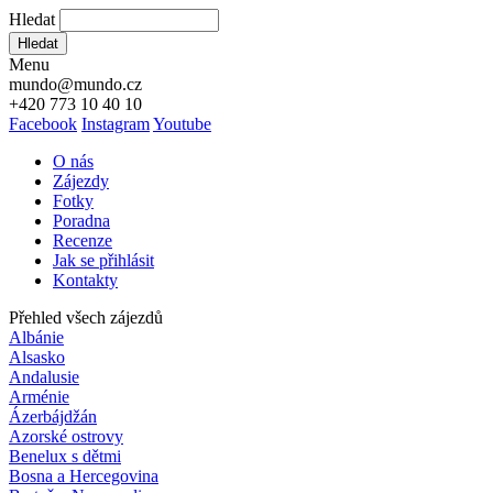
Hledat
Hledat
Menu
mundo@mundo.cz
+420 773 10 40 10
Facebook
Instagram
Youtube
O nás
Zájezdy
Fotky
Poradna
Recenze
Jak se přihlásit
Kontakty
Přehled všech zájezdů
Albánie
Alsasko
Andalusie
Arménie
Ázerbájdžán
Azorské ostrovy
Benelux s dětmi
Bosna a Hercegovina