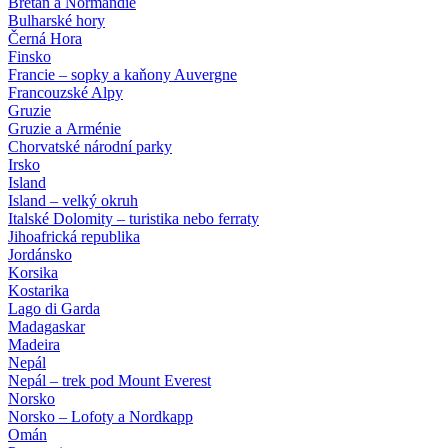
Bretaň a Normandie
Bulharské hory
Černá Hora
Finsko
Francie – sopky a kaňony Auvergne
Francouzské Alpy
Gruzie
Gruzie a Arménie
Chorvatské národní parky
Irsko
Island
Island – velký okruh
Italské Dolomity – turistika nebo ferraty
Jihoafrická republika
Jordánsko
Korsika
Kostarika
Lago di Garda
Madagaskar
Madeira
Nepál
Nepál – trek pod Mount Everest
Norsko
Norsko – Lofoty a Nordkapp
Omán