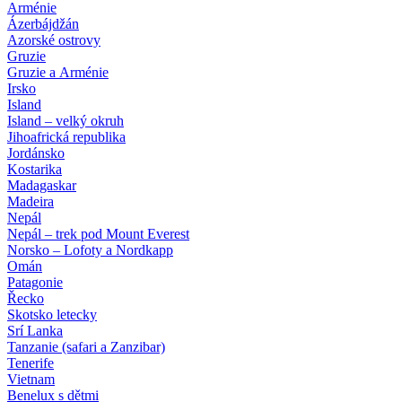
Arménie
Ázerbájdžán
Azorské ostrovy
Gruzie
Gruzie a Arménie
Irsko
Island
Island – velký okruh
Jihoafrická republika
Jordánsko
Kostarika
Madagaskar
Madeira
Nepál
Nepál – trek pod Mount Everest
Norsko – Lofoty a Nordkapp
Omán
Patagonie
Řecko
Skotsko letecky
Srí Lanka
Tanzanie (safari a Zanzibar)
Tenerife
Vietnam
Benelux s dětmi