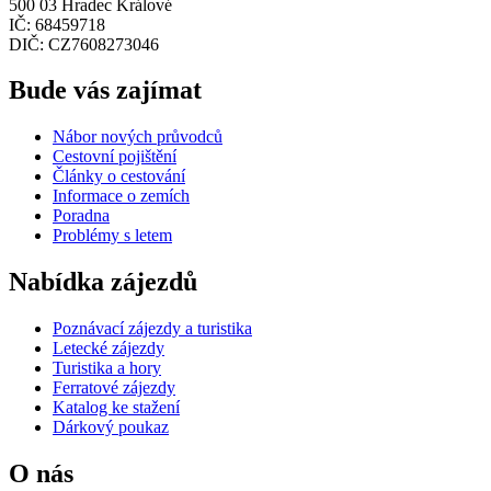
500 03 Hradec Králové
IČ: 68459718
DIČ: CZ7608273046
Bude vás zajímat
Nábor nových průvodců
Cestovní pojištění
Články o cestování
Informace o zemích
Poradna
Problémy s letem
Nabídka zájezdů
Poznávací zájezdy a turistika
Letecké zájezdy
Turistika a hory
Ferratové zájezdy
Katalog ke stažení
Dárkový poukaz
O nás