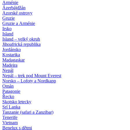
Arménie
Ázerbájdžán
Azorské ostrovy
Gruzie
Gruzie a Arménie
Irsko
Island
Island – velký okruh
Jihoafrická republika
Jordánsko
Kostarika
Madagaskar
Madeira
Nepál
Nepál – trek pod Mount Everest
Norsko – Lofoty a Nordkapp
Omán
Patagonie
Řecko
Skotsko letecky
Srí Lanka
Tanzanie (safari a Zanzibar)
Tenerife
Vietnam
Benelux s dětmi