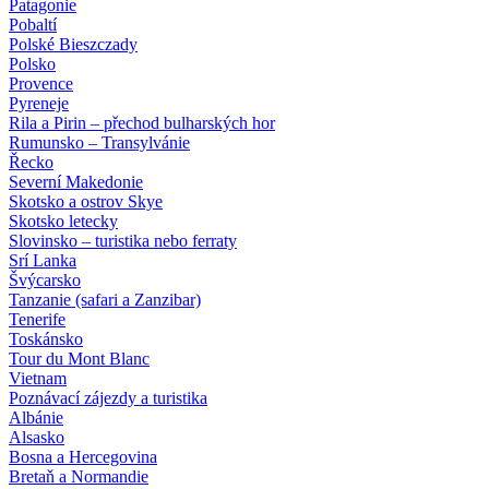
Patagonie
Pobaltí
Polské Bieszczady
Polsko
Provence
Pyreneje
Rila a Pirin – přechod bulharských hor
Rumunsko – Transylvánie
Řecko
Severní Makedonie
Skotsko a ostrov Skye
Skotsko letecky
Slovinsko – turistika nebo ferraty
Srí Lanka
Švýcarsko
Tanzanie (safari a Zanzibar)
Tenerife
Toskánsko
Tour du Mont Blanc
Vietnam
Poznávací zájezdy
a turistika
Albánie
Alsasko
Bosna a Hercegovina
Bretaň a Normandie