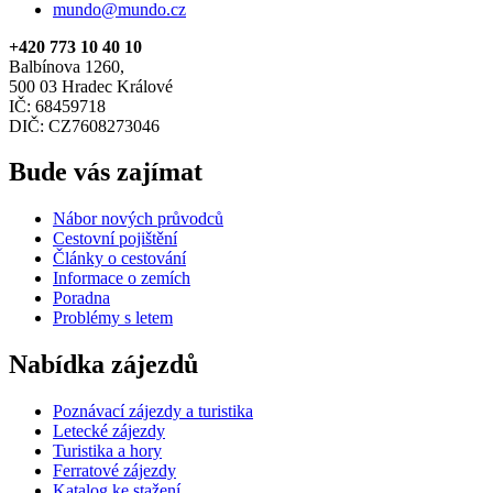
mundo@mundo.cz
+420 773 10 40 10
Balbínova 1260,
500 03 Hradec Králové
IČ: 68459718
DIČ: CZ7608273046
Bude vás zajímat
Nábor nových průvodců
Cestovní pojištění
Články o cestování
Informace o zemích
Poradna
Problémy s letem
Nabídka zájezdů
Poznávací zájezdy a turistika
Letecké zájezdy
Turistika a hory
Ferratové zájezdy
Katalog ke stažení