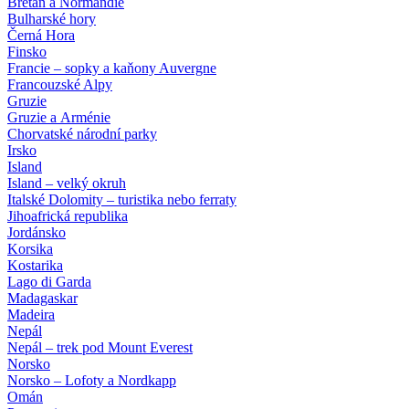
Bretaň a Normandie
Bulharské hory
Černá Hora
Finsko
Francie – sopky a kaňony Auvergne
Francouzské Alpy
Gruzie
Gruzie a Arménie
Chorvatské národní parky
Irsko
Island
Island – velký okruh
Italské Dolomity – turistika nebo ferraty
Jihoafrická republika
Jordánsko
Korsika
Kostarika
Lago di Garda
Madagaskar
Madeira
Nepál
Nepál – trek pod Mount Everest
Norsko
Norsko – Lofoty a Nordkapp
Omán