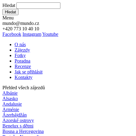
Hledat
Hledat
Menu
mundo@mundo.cz
+420 773 10 40 10
Facebook
Instagram
Youtube
O nás
Zájezdy
Fotky
Poradna
Recenze
Jak se přihlásit
Kontakty
Přehled všech zájezdů
Albánie
Alsasko
Andalusie
Arménie
Ázerbájdžán
Azorské ostrovy
Benelux s dětmi
Bosna a Hercegovina