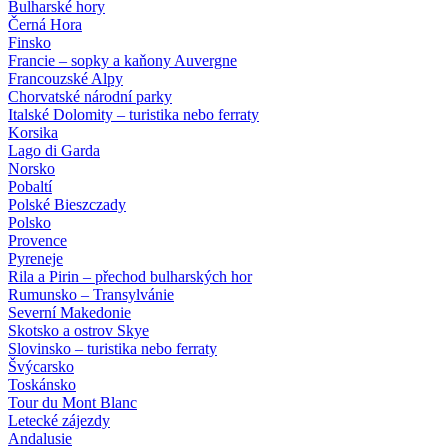
Bulharské hory
Černá Hora
Finsko
Francie – sopky a kaňony Auvergne
Francouzské Alpy
Chorvatské národní parky
Italské Dolomity – turistika nebo ferraty
Korsika
Lago di Garda
Norsko
Pobaltí
Polské Bieszczady
Polsko
Provence
Pyreneje
Rila a Pirin – přechod bulharských hor
Rumunsko – Transylvánie
Severní Makedonie
Skotsko a ostrov Skye
Slovinsko – turistika nebo ferraty
Švýcarsko
Toskánsko
Tour du Mont Blanc
Letecké zájezdy
Andalusie