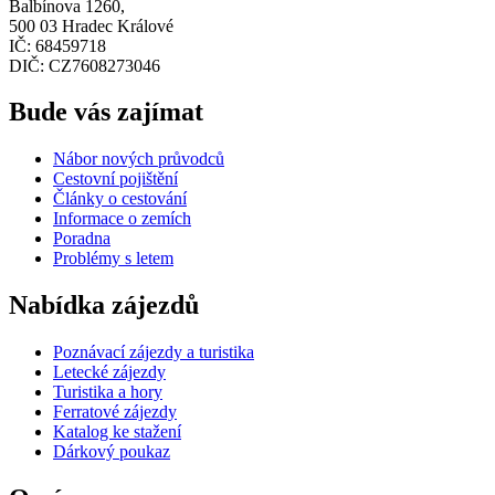
Balbínova 1260,
500 03 Hradec Králové
IČ: 68459718
DIČ: CZ7608273046
Bude vás zajímat
Nábor nových průvodců
Cestovní pojištění
Články o cestování
Informace o zemích
Poradna
Problémy s letem
Nabídka zájezdů
Poznávací zájezdy a turistika
Letecké zájezdy
Turistika a hory
Ferratové zájezdy
Katalog ke stažení
Dárkový poukaz