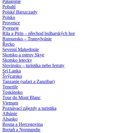
Patagonie
Pobaltí
Polské Bieszczady
Polsko
Provence
Pyreneje
Rila a Pirin – přechod bulharských hor
Rumunsko – Transylvánie
Řecko
Severní Makedonie
Skotsko a ostrov Skye
Skotsko letecky
Slovinsko – turistika nebo ferraty
Srí Lanka
Švýcarsko
Tanzanie (safari a Zanzibar)
Tenerife
Toskánsko
Tour du Mont Blanc
Vietnam
Poznávací zájezdy
a turistika
Albánie
Alsasko
Bosna a Hercegovina
Bretaň a Normandie