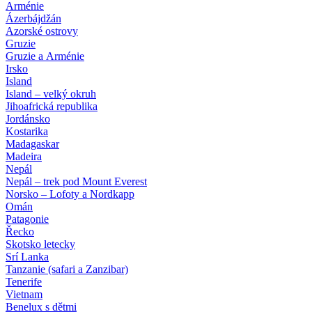
Arménie
Ázerbájdžán
Azorské ostrovy
Gruzie
Gruzie a Arménie
Irsko
Island
Island – velký okruh
Jihoafrická republika
Jordánsko
Kostarika
Madagaskar
Madeira
Nepál
Nepál – trek pod Mount Everest
Norsko – Lofoty a Nordkapp
Omán
Patagonie
Řecko
Skotsko letecky
Srí Lanka
Tanzanie (safari a Zanzibar)
Tenerife
Vietnam
Benelux s dětmi