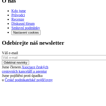
O nás
Kdo jsme
Průvodci
Recenze
Diskusní fórum
Smluvní podmínky
Nastavení cookies
Odebírejte náš newsletter
Váš e-mail
Odebírat novinky
Jsme členem
Asociace českých
cestovních kanceláří a agentur
Jsme pojištěni proti úpadku
u
České podnikatelské pojišťovny