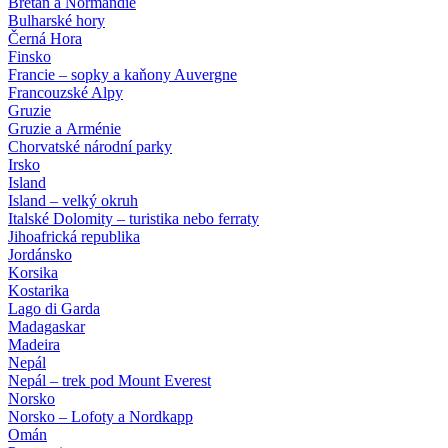
Bretaň a Normandie
Bulharské hory
Černá Hora
Finsko
Francie – sopky a kaňony Auvergne
Francouzské Alpy
Gruzie
Gruzie a Arménie
Chorvatské národní parky
Irsko
Island
Island – velký okruh
Italské Dolomity – turistika nebo ferraty
Jihoafrická republika
Jordánsko
Korsika
Kostarika
Lago di Garda
Madagaskar
Madeira
Nepál
Nepál – trek pod Mount Everest
Norsko
Norsko – Lofoty a Nordkapp
Omán