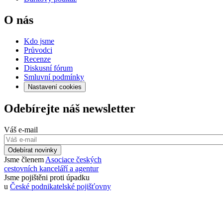
O nás
Kdo jsme
Průvodci
Recenze
Diskusní fórum
Smluvní podmínky
Nastavení cookies
Odebírejte náš newsletter
Váš e-mail
Odebírat novinky
Jsme členem
Asociace českých
cestovních kanceláří a agentur
Jsme pojištěni proti úpadku
u
České podnikatelské pojišťovny