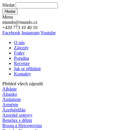
Hledat
Hledat
Menu
mundo@mundo.cz
+420 773 10 40 10
Facebook
Instagram
Youtube
O nás
Zájezdy
Fotky
Poradna
Recenze
Jak se přihlásit
Kontakty
Přehled všech zájezdů
Albánie
Alsasko
Andalusie
Arménie
Ázerbájdžán
Azorské ostrovy
Benelux s dětmi
Bosna a Hercegovina