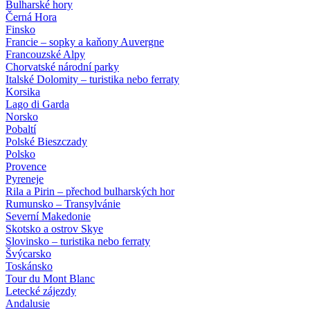
Bulharské hory
Černá Hora
Finsko
Francie – sopky a kaňony Auvergne
Francouzské Alpy
Chorvatské národní parky
Italské Dolomity – turistika nebo ferraty
Korsika
Lago di Garda
Norsko
Pobaltí
Polské Bieszczady
Polsko
Provence
Pyreneje
Rila a Pirin – přechod bulharských hor
Rumunsko – Transylvánie
Severní Makedonie
Skotsko a ostrov Skye
Slovinsko – turistika nebo ferraty
Švýcarsko
Toskánsko
Tour du Mont Blanc
Letecké zájezdy
Andalusie