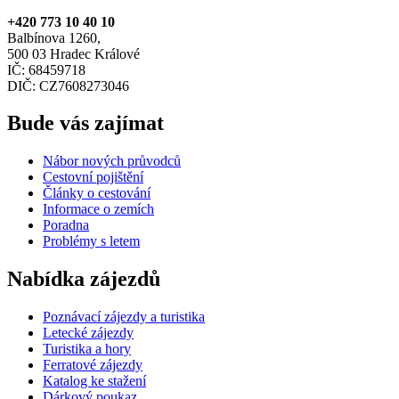
+420 773 10 40 10
Balbínova 1260,
500 03 Hradec Králové
IČ: 68459718
DIČ: CZ7608273046
Bude vás zajímat
Nábor nových průvodců
Cestovní pojištění
Články o cestování
Informace o zemích
Poradna
Problémy s letem
Nabídka zájezdů
Poznávací zájezdy a turistika
Letecké zájezdy
Turistika a hory
Ferratové zájezdy
Katalog ke stažení
Dárkový poukaz