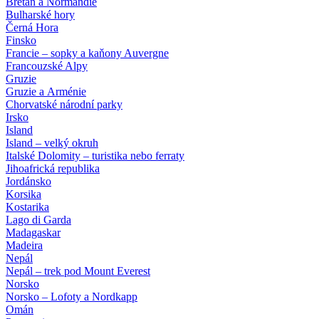
Bretaň a Normandie
Bulharské hory
Černá Hora
Finsko
Francie – sopky a kaňony Auvergne
Francouzské Alpy
Gruzie
Gruzie a Arménie
Chorvatské národní parky
Irsko
Island
Island – velký okruh
Italské Dolomity – turistika nebo ferraty
Jihoafrická republika
Jordánsko
Korsika
Kostarika
Lago di Garda
Madagaskar
Madeira
Nepál
Nepál – trek pod Mount Everest
Norsko
Norsko – Lofoty a Nordkapp
Omán