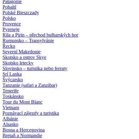
Patagonie
Pobaltí
Polské Bieszczady
Polsko
Provence
Pyreneje
Rila a Pirin – přechod bulharských hor
Rumunsko – Transylvánie
Řecko
Severní Makedonie
Skotsko a ostrov Skye
Skotsko letecky
Slovinsko – turistika nebo ferraty
Srí Lanka
Švýcarsko
Tanzanie (safari a Zanzibar)
Tenerife
Toskánsko
Tour du Mont Blanc
Vietnam
Poznávací zájezdy
a turistika
Albánie
Alsasko
Bosna a Hercegovina
Bretaň a Normandie