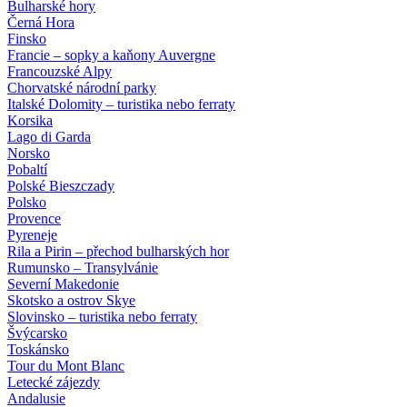
Bulharské hory
Černá Hora
Finsko
Francie – sopky a kaňony Auvergne
Francouzské Alpy
Chorvatské národní parky
Italské Dolomity – turistika nebo ferraty
Korsika
Lago di Garda
Norsko
Pobaltí
Polské Bieszczady
Polsko
Provence
Pyreneje
Rila a Pirin – přechod bulharských hor
Rumunsko – Transylvánie
Severní Makedonie
Skotsko a ostrov Skye
Slovinsko – turistika nebo ferraty
Švýcarsko
Toskánsko
Tour du Mont Blanc
Letecké zájezdy
Andalusie