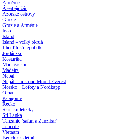
Arménie
Ázerbájdžán
Azorské ostrovy
Gruzie
Gruzie a Arménie
Irsko
Island
Island – velký okruh
Jihoafrická republika
Jordánsko
Kostarika
Madagaskar
Madeira
Nepál
Nepál – trek pod Mount Everest
Norsko – Lofoty a Nordkapp
Omán
Patagonie
Řecko
Skotsko letecky
Srí Lanka
Tanzanie (safari a Zanzibar)
Tenerife
Vietnam
Benelux s dětmi