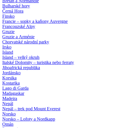
Bretaň a Normandie
Bulharské hory
Černá Hora
Finsko
Francie – sopky a kaňony Auvergne
Francouzské Alpy
Gruzie
Gruzie a Arménie
Chorvatské národní parky
Irsko
Island
Island – velký okruh
Italské Dolomity – turistika nebo ferraty
Jihoafrická republika
Jordánsko
Korsika
Kostarika
Lago di Garda
Madagaskar
Madeira
Nepál
Nepál – trek pod Mount Everest
Norsko
Norsko – Lofoty a Nordkapp
Omán