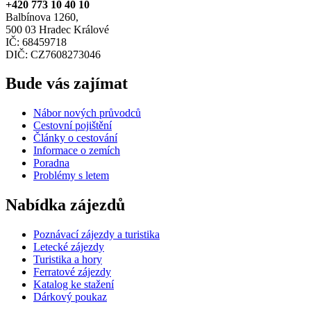
+420 773 10 40 10
Balbínova 1260,
500 03 Hradec Králové
IČ: 68459718
DIČ: CZ7608273046
Bude vás zajímat
Nábor nových průvodců
Cestovní pojištění
Články o cestování
Informace o zemích
Poradna
Problémy s letem
Nabídka zájezdů
Poznávací zájezdy a turistika
Letecké zájezdy
Turistika a hory
Ferratové zájezdy
Katalog ke stažení
Dárkový poukaz