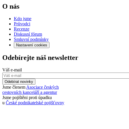
O nás
Kdo jsme
Průvodci
Recenze
Diskusní fórum
Smluvní podmínky
Nastavení cookies
Odebírejte náš newsletter
Váš e-mail
Odebírat novinky
Jsme členem
Asociace českých
cestovních kanceláří a agentur
Jsme pojištěni proti úpadku
u
České podnikatelské pojišťovny