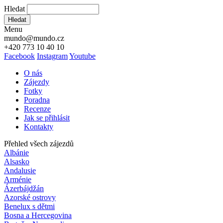
Hledat
Hledat
Menu
mundo@mundo.cz
+420 773 10 40 10
Facebook
Instagram
Youtube
O nás
Zájezdy
Fotky
Poradna
Recenze
Jak se přihlásit
Kontakty
Přehled všech zájezdů
Albánie
Alsasko
Andalusie
Arménie
Ázerbájdžán
Azorské ostrovy
Benelux s dětmi
Bosna a Hercegovina