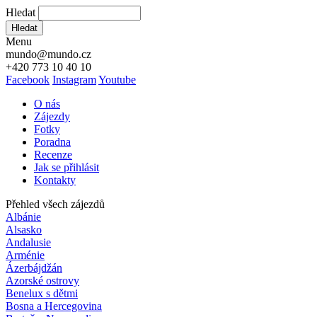
Hledat
Hledat
Menu
mundo@mundo.cz
+420 773 10 40 10
Facebook
Instagram
Youtube
O nás
Zájezdy
Fotky
Poradna
Recenze
Jak se přihlásit
Kontakty
Přehled všech zájezdů
Albánie
Alsasko
Andalusie
Arménie
Ázerbájdžán
Azorské ostrovy
Benelux s dětmi
Bosna a Hercegovina