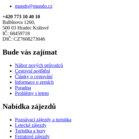
mundo@mundo.cz
+420 773 10 40 10
Balbínova 1260,
500 03 Hradec Králové
IČ: 68459718
DIČ: CZ7608273046
Bude vás zajímat
Nábor nových průvodců
Cestovní pojištění
Články o cestování
Informace o zemích
Poradna
Problémy s letem
Nabídka zájezdů
Poznávací zájezdy a turistika
Letecké zájezdy
Turistika a hory
Ferratové zájezdy