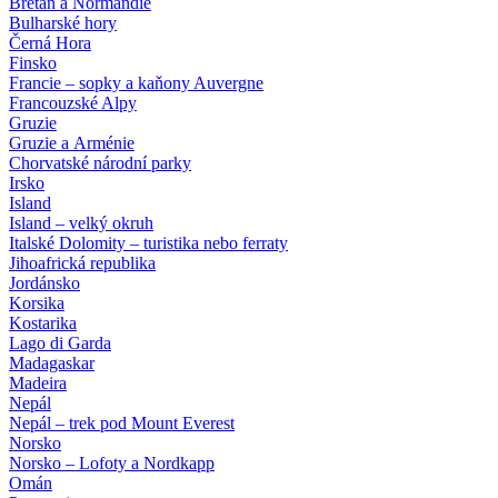
Bretaň a Normandie
Bulharské hory
Černá Hora
Finsko
Francie – sopky a kaňony Auvergne
Francouzské Alpy
Gruzie
Gruzie a Arménie
Chorvatské národní parky
Irsko
Island
Island – velký okruh
Italské Dolomity – turistika nebo ferraty
Jihoafrická republika
Jordánsko
Korsika
Kostarika
Lago di Garda
Madagaskar
Madeira
Nepál
Nepál – trek pod Mount Everest
Norsko
Norsko – Lofoty a Nordkapp
Omán