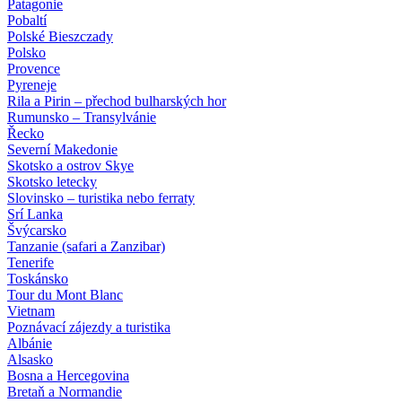
Patagonie
Pobaltí
Polské Bieszczady
Polsko
Provence
Pyreneje
Rila a Pirin – přechod bulharských hor
Rumunsko – Transylvánie
Řecko
Severní Makedonie
Skotsko a ostrov Skye
Skotsko letecky
Slovinsko – turistika nebo ferraty
Srí Lanka
Švýcarsko
Tanzanie (safari a Zanzibar)
Tenerife
Toskánsko
Tour du Mont Blanc
Vietnam
Poznávací zájezdy
a turistika
Albánie
Alsasko
Bosna a Hercegovina
Bretaň a Normandie