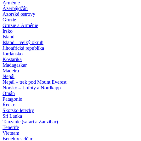
Arménie
Ázerbájdžán
Azorské ostrovy
Gruzie
Gruzie a Arménie
Irsko
Island
Island – velký okruh
Jihoafrická republika
Jordánsko
Kostarika
Madagaskar
Madeira
Nepál
Nepál – trek pod Mount Everest
Norsko – Lofoty a Nordkapp
Omán
Patagonie
Řecko
Skotsko letecky
Srí Lanka
Tanzanie (safari a Zanzibar)
Tenerife
Vietnam
Benelux s dětmi