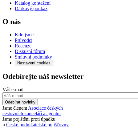
Katalog ke stažení
Dárkový poukaz
O nás
Kdo jsme
Průvodci
Recenze
Diskusní fórum
Smluvní podmínky
Nastavení cookies
Odebírejte náš newsletter
Váš e-mail
Odebírat novinky
Jsme členem
Asociace českých
cestovních kanceláří a agentur
Jsme pojištěni proti úpadku
u
České podnikatelské pojišťovny