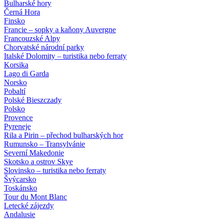
Bulharské hory
Černá Hora
Finsko
Francie – sopky a kaňony Auvergne
Francouzské Alpy
Chorvatské národní parky
Italské Dolomity – turistika nebo ferraty
Korsika
Lago di Garda
Norsko
Pobaltí
Polské Bieszczady
Polsko
Provence
Pyreneje
Rila a Pirin – přechod bulharských hor
Rumunsko – Transylvánie
Severní Makedonie
Skotsko a ostrov Skye
Slovinsko – turistika nebo ferraty
Švýcarsko
Toskánsko
Tour du Mont Blanc
Letecké zájezdy
Andalusie