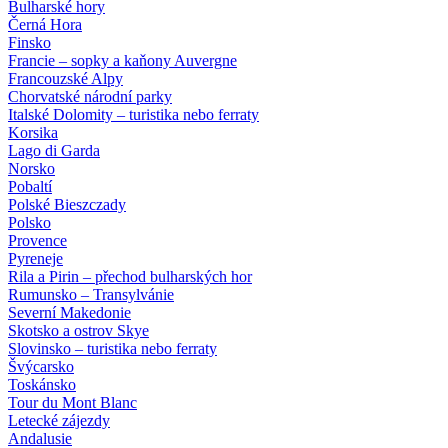
Bulharské hory
Černá Hora
Finsko
Francie – sopky a kaňony Auvergne
Francouzské Alpy
Chorvatské národní parky
Italské Dolomity – turistika nebo ferraty
Korsika
Lago di Garda
Norsko
Pobaltí
Polské Bieszczady
Polsko
Provence
Pyreneje
Rila a Pirin – přechod bulharských hor
Rumunsko – Transylvánie
Severní Makedonie
Skotsko a ostrov Skye
Slovinsko – turistika nebo ferraty
Švýcarsko
Toskánsko
Tour du Mont Blanc
Letecké zájezdy
Andalusie