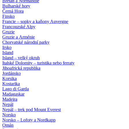
Bretaň a Normandie
Bulharské hory
Černá Hora
Finsko
Francie – sopky a kaňony Auvergne
Francouzské Alpy
Gruzie
Gruzie a Arménie
Chorvatské národní parky
Irsko
Island
Island – velký okruh
Italské Dolomity – turistika nebo ferraty
Jihoafrická republika
Jordánsko
Korsika
Kostarika
Lago di Garda
Madagaskar
Madeira
Nepál
Nepál – trek pod Mount Everest
Norsko
Norsko – Lofoty a Nordkapp
Omán