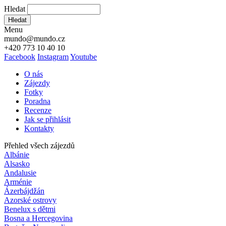
Hledat
Hledat
Menu
mundo@mundo.cz
+420 773 10 40 10
Facebook
Instagram
Youtube
O nás
Zájezdy
Fotky
Poradna
Recenze
Jak se přihlásit
Kontakty
Přehled všech zájezdů
Albánie
Alsasko
Andalusie
Arménie
Ázerbájdžán
Azorské ostrovy
Benelux s dětmi
Bosna a Hercegovina