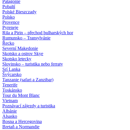
Patagonie
Pobaltí
Polské Bieszczady
Polsko
Provence
Pyreneje
Rila a Pirin – přechod bulharských hor
Rumunsko – Transylvánie
Řecko
Severní Makedonie
Skotsko a ostrov Skye
Skotsko letecky
Slovinsko – turistika nebo ferraty
Srí Lanka
Švýcarsko
Tanzanie (safari a Zanzibar)
Tenerife
Toskánsko
Tour du Mont Blanc
Vietnam
Poznávací zájezdy
a turistika
Albánie
Alsasko
Bosna a Hercegovina
Bretaň a Normandie