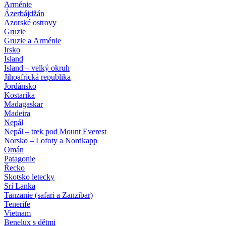
Arménie
Ázerbájdžán
Azorské ostrovy
Gruzie
Gruzie a Arménie
Irsko
Island
Island – velký okruh
Jihoafrická republika
Jordánsko
Kostarika
Madagaskar
Madeira
Nepál
Nepál – trek pod Mount Everest
Norsko – Lofoty a Nordkapp
Omán
Patagonie
Řecko
Skotsko letecky
Srí Lanka
Tanzanie (safari a Zanzibar)
Tenerife
Vietnam
Benelux s dětmi