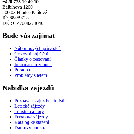
+420 773 10 40 10
Balbínova 1260,
500 03 Hradec Králové
IČ: 68459718
DIČ: CZ7608273046
Bude vás zajímat
Nábor nových průvodců
Cestovní pojištění
Články o cestování
Informace o zemích
Poradna
Problémy s letem
Nabídka zájezdů
Poznávací zájezdy a turistika
Letecké zájezdy
Turistika a hory
Ferratové zájezdy
Katalog ke stažení
Dárkový poukaz