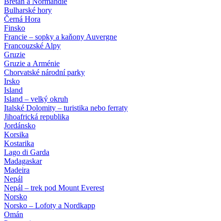
Bretaň a Normandie
Bulharské hory
Černá Hora
Finsko
Francie – sopky a kaňony Auvergne
Francouzské Alpy
Gruzie
Gruzie a Arménie
Chorvatské národní parky
Irsko
Island
Island – velký okruh
Italské Dolomity – turistika nebo ferraty
Jihoafrická republika
Jordánsko
Korsika
Kostarika
Lago di Garda
Madagaskar
Madeira
Nepál
Nepál – trek pod Mount Everest
Norsko
Norsko – Lofoty a Nordkapp
Omán