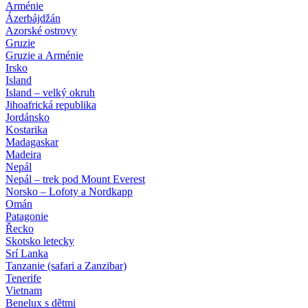
Arménie
Ázerbájdžán
Azorské ostrovy
Gruzie
Gruzie a Arménie
Irsko
Island
Island – velký okruh
Jihoafrická republika
Jordánsko
Kostarika
Madagaskar
Madeira
Nepál
Nepál – trek pod Mount Everest
Norsko – Lofoty a Nordkapp
Omán
Patagonie
Řecko
Skotsko letecky
Srí Lanka
Tanzanie (safari a Zanzibar)
Tenerife
Vietnam
Benelux s dětmi