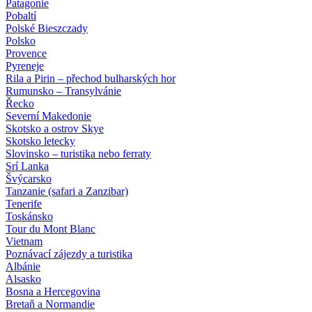
Patagonie
Pobaltí
Polské Bieszczady
Polsko
Provence
Pyreneje
Rila a Pirin – přechod bulharských hor
Rumunsko – Transylvánie
Řecko
Severní Makedonie
Skotsko a ostrov Skye
Skotsko letecky
Slovinsko – turistika nebo ferraty
Srí Lanka
Švýcarsko
Tanzanie (safari a Zanzibar)
Tenerife
Toskánsko
Tour du Mont Blanc
Vietnam
Poznávací zájezdy
a turistika
Albánie
Alsasko
Bosna a Hercegovina
Bretaň a Normandie