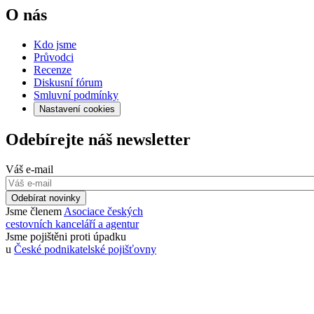
O nás
Kdo jsme
Průvodci
Recenze
Diskusní fórum
Smluvní podmínky
Nastavení cookies
Odebírejte náš newsletter
Váš e-mail
Odebírat novinky
Jsme členem
Asociace českých
cestovních kanceláří a agentur
Jsme pojištěni proti úpadku
u
České podnikatelské pojišťovny