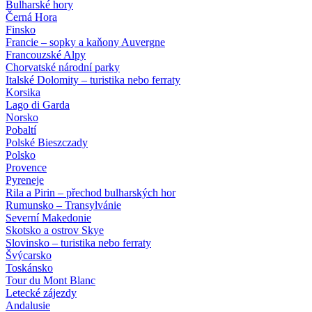
Bulharské hory
Černá Hora
Finsko
Francie – sopky a kaňony Auvergne
Francouzské Alpy
Chorvatské národní parky
Italské Dolomity – turistika nebo ferraty
Korsika
Lago di Garda
Norsko
Pobaltí
Polské Bieszczady
Polsko
Provence
Pyreneje
Rila a Pirin – přechod bulharských hor
Rumunsko – Transylvánie
Severní Makedonie
Skotsko a ostrov Skye
Slovinsko – turistika nebo ferraty
Švýcarsko
Toskánsko
Tour du Mont Blanc
Letecké zájezdy
Andalusie