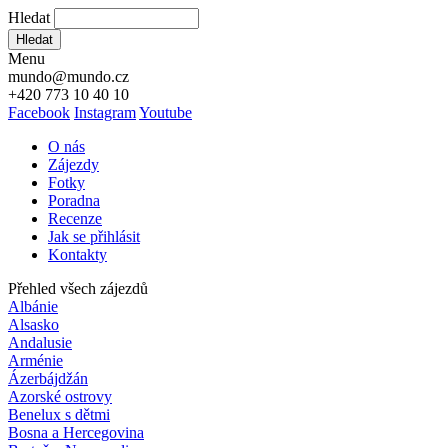
Hledat
Hledat
Menu
mundo@mundo.cz
+420 773 10 40 10
Facebook
Instagram
Youtube
O nás
Zájezdy
Fotky
Poradna
Recenze
Jak se přihlásit
Kontakty
Přehled všech zájezdů
Albánie
Alsasko
Andalusie
Arménie
Ázerbájdžán
Azorské ostrovy
Benelux s dětmi
Bosna a Hercegovina