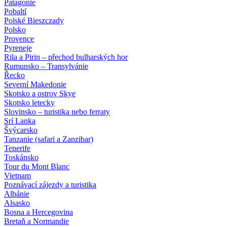
Patagonie
Pobaltí
Polské Bieszczady
Polsko
Provence
Pyreneje
Rila a Pirin – přechod bulharských hor
Rumunsko – Transylvánie
Řecko
Severní Makedonie
Skotsko a ostrov Skye
Skotsko letecky
Slovinsko – turistika nebo ferraty
Srí Lanka
Švýcarsko
Tanzanie (safari a Zanzibar)
Tenerife
Toskánsko
Tour du Mont Blanc
Vietnam
Poznávací zájezdy
a turistika
Albánie
Alsasko
Bosna a Hercegovina
Bretaň a Normandie