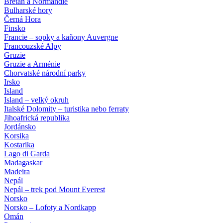
Bretaň a Normandie
Bulharské hory
Černá Hora
Finsko
Francie – sopky a kaňony Auvergne
Francouzské Alpy
Gruzie
Gruzie a Arménie
Chorvatské národní parky
Irsko
Island
Island – velký okruh
Italské Dolomity – turistika nebo ferraty
Jihoafrická republika
Jordánsko
Korsika
Kostarika
Lago di Garda
Madagaskar
Madeira
Nepál
Nepál – trek pod Mount Everest
Norsko
Norsko – Lofoty a Nordkapp
Omán