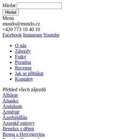
Hledat
Hledat
Menu
mundo@mundo.cz
+420 773 10 40 10
Facebook
Instagram
Youtube
O nás
Zájezdy
Fotky
Poradna
Recenze
Jak se přihlásit
Kontakty
Přehled všech zájezdů
Albánie
Alsasko
Andalusie
Arménie
Ázerbájdžán
Azorské ostrovy
Benelux s dětmi
Bosna a Hercegovina