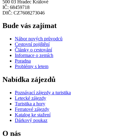
500 03 Hradec Králové
IČ: 68459718
DIČ: CZ7608273046
Bude vás zajímat
Nábor nových průvodců
Cestovní pojištění
Články o cestování
Informace o zemích
Poradna
Problémy s letem
Nabídka zájezdů
Poznávací zájezdy a turistika
Letecké zájezdy
Turistika a hory
Ferratové zájezdy
Katalog ke stažení
Dárkový poukaz
O nás