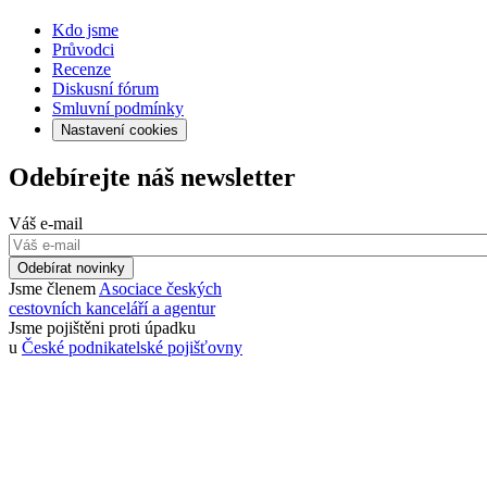
Kdo jsme
Průvodci
Recenze
Diskusní fórum
Smluvní podmínky
Nastavení cookies
Odebírejte náš newsletter
Váš e-mail
Odebírat novinky
Jsme členem
Asociace českých
cestovních kanceláří a agentur
Jsme pojištěni proti úpadku
u
České podnikatelské pojišťovny