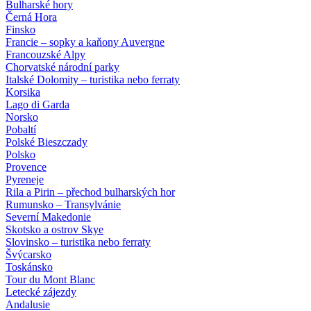
Bulharské hory
Černá Hora
Finsko
Francie – sopky a kaňony Auvergne
Francouzské Alpy
Chorvatské národní parky
Italské Dolomity – turistika nebo ferraty
Korsika
Lago di Garda
Norsko
Pobaltí
Polské Bieszczady
Polsko
Provence
Pyreneje
Rila a Pirin – přechod bulharských hor
Rumunsko – Transylvánie
Severní Makedonie
Skotsko a ostrov Skye
Slovinsko – turistika nebo ferraty
Švýcarsko
Toskánsko
Tour du Mont Blanc
Letecké zájezdy
Andalusie