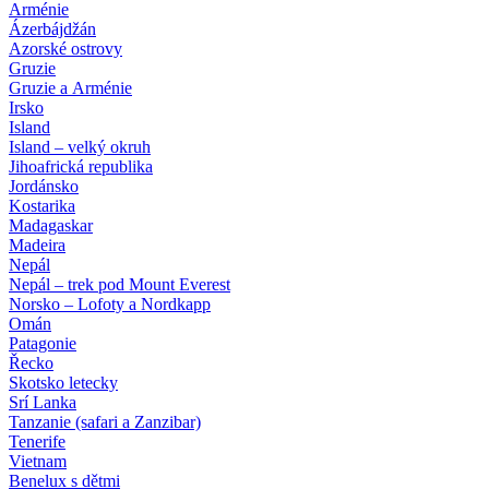
Arménie
Ázerbájdžán
Azorské ostrovy
Gruzie
Gruzie a Arménie
Irsko
Island
Island – velký okruh
Jihoafrická republika
Jordánsko
Kostarika
Madagaskar
Madeira
Nepál
Nepál – trek pod Mount Everest
Norsko – Lofoty a Nordkapp
Omán
Patagonie
Řecko
Skotsko letecky
Srí Lanka
Tanzanie (safari a Zanzibar)
Tenerife
Vietnam
Benelux s dětmi