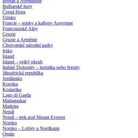
Bretaň a Normandie
Bulharské hory
Černá Hora
Finsko
Francie – sopky a kaňony Auvergne
Francouzské Alpy
Gruzie
Gruzie a Arménie
Chorvatské národní parky
Irsko
Island
Island – velký okruh
Italské Dolomity – turistika nebo ferraty
Jihoafrická republika
Jordánsko
Korsika
Kostarika
Lago di Garda
Madagaskar
Madeira
Nepál
Nepál – trek pod Mount Everest
Norsko
Norsko – Lofoty a Nordkapp
Omán