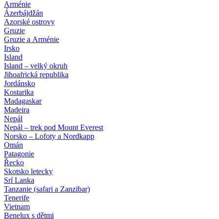
Arménie
Ázerbájdžán
Azorské ostrovy
Gruzie
Gruzie a Arménie
Irsko
Island
Island – velký okruh
Jihoafrická republika
Jordánsko
Kostarika
Madagaskar
Madeira
Nepál
Nepál – trek pod Mount Everest
Norsko – Lofoty a Nordkapp
Omán
Patagonie
Řecko
Skotsko letecky
Srí Lanka
Tanzanie (safari a Zanzibar)
Tenerife
Vietnam
Benelux s dětmi