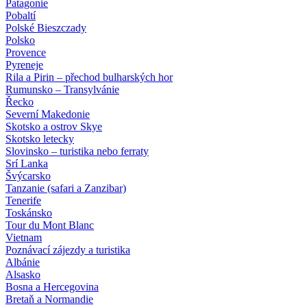
Patagonie
Pobaltí
Polské Bieszczady
Polsko
Provence
Pyreneje
Rila a Pirin – přechod bulharských hor
Rumunsko – Transylvánie
Řecko
Severní Makedonie
Skotsko a ostrov Skye
Skotsko letecky
Slovinsko – turistika nebo ferraty
Srí Lanka
Švýcarsko
Tanzanie (safari a Zanzibar)
Tenerife
Toskánsko
Tour du Mont Blanc
Vietnam
Poznávací zájezdy
a turistika
Albánie
Alsasko
Bosna a Hercegovina
Bretaň a Normandie