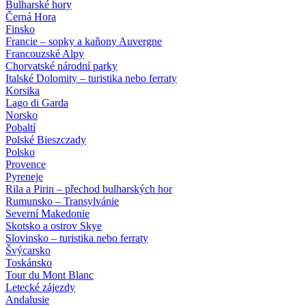
Bulharské hory
Černá Hora
Finsko
Francie – sopky a kaňony Auvergne
Francouzské Alpy
Chorvatské národní parky
Italské Dolomity – turistika nebo ferraty
Korsika
Lago di Garda
Norsko
Pobaltí
Polské Bieszczady
Polsko
Provence
Pyreneje
Rila a Pirin – přechod bulharských hor
Rumunsko – Transylvánie
Severní Makedonie
Skotsko a ostrov Skye
Slovinsko – turistika nebo ferraty
Švýcarsko
Toskánsko
Tour du Mont Blanc
Letecké zájezdy
Andalusie