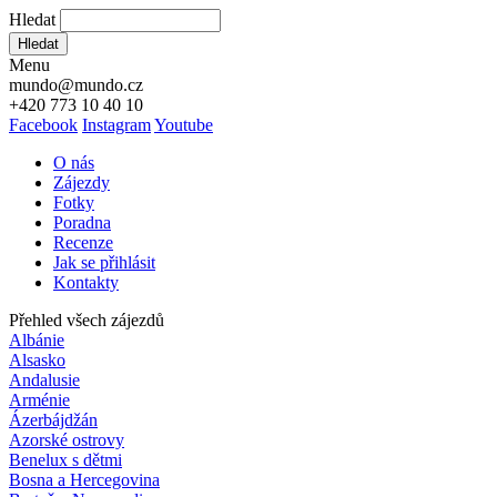
Hledat
Hledat
Menu
mundo@mundo.cz
+420 773 10 40 10
Facebook
Instagram
Youtube
O nás
Zájezdy
Fotky
Poradna
Recenze
Jak se přihlásit
Kontakty
Přehled všech zájezdů
Albánie
Alsasko
Andalusie
Arménie
Ázerbájdžán
Azorské ostrovy
Benelux s dětmi
Bosna a Hercegovina