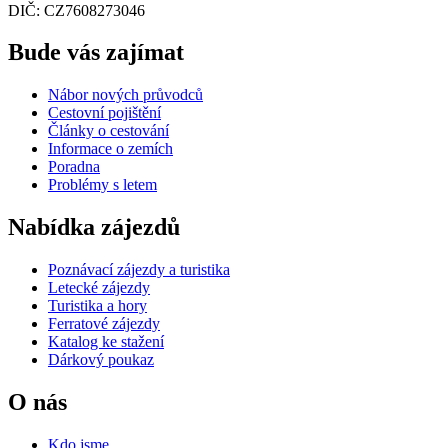
DIČ: CZ7608273046
Bude vás zajímat
Nábor nových průvodců
Cestovní pojištění
Články o cestování
Informace o zemích
Poradna
Problémy s letem
Nabídka zájezdů
Poznávací zájezdy a turistika
Letecké zájezdy
Turistika a hory
Ferratové zájezdy
Katalog ke stažení
Dárkový poukaz
O nás
Kdo jsme