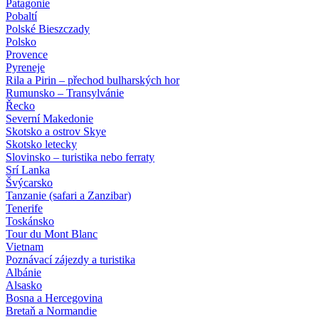
Patagonie
Pobaltí
Polské Bieszczady
Polsko
Provence
Pyreneje
Rila a Pirin – přechod bulharských hor
Rumunsko – Transylvánie
Řecko
Severní Makedonie
Skotsko a ostrov Skye
Skotsko letecky
Slovinsko – turistika nebo ferraty
Srí Lanka
Švýcarsko
Tanzanie (safari a Zanzibar)
Tenerife
Toskánsko
Tour du Mont Blanc
Vietnam
Poznávací zájezdy
a turistika
Albánie
Alsasko
Bosna a Hercegovina
Bretaň a Normandie