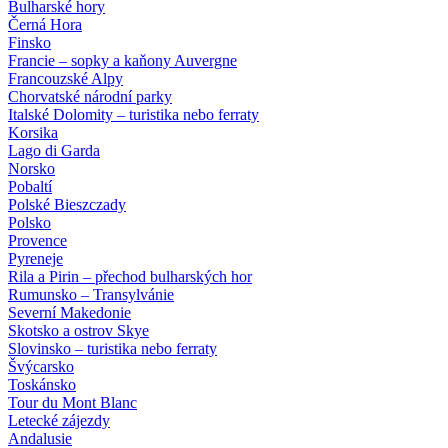
Bulharské hory
Černá Hora
Finsko
Francie – sopky a kaňony Auvergne
Francouzské Alpy
Chorvatské národní parky
Italské Dolomity – turistika nebo ferraty
Korsika
Lago di Garda
Norsko
Pobaltí
Polské Bieszczady
Polsko
Provence
Pyreneje
Rila a Pirin – přechod bulharských hor
Rumunsko – Transylvánie
Severní Makedonie
Skotsko a ostrov Skye
Slovinsko – turistika nebo ferraty
Švýcarsko
Toskánsko
Tour du Mont Blanc
Letecké zájezdy
Andalusie