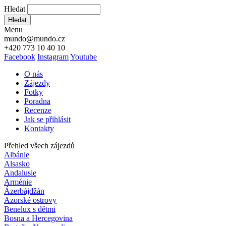
Hledat
Hledat
Menu
mundo@mundo.cz
+420 773 10 40 10
Facebook
Instagram
Youtube
O nás
Zájezdy
Fotky
Poradna
Recenze
Jak se přihlásit
Kontakty
Přehled všech zájezdů
Albánie
Alsasko
Andalusie
Arménie
Ázerbájdžán
Azorské ostrovy
Benelux s dětmi
Bosna a Hercegovina