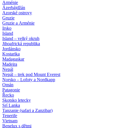
Arménie
Ázerbájdžán
Azorské ostrovy
Gruzie
Gruzie a Arménie
Irsko
Island
Island – velký okruh
Jihoafrická republika
Jordánsko
Kostarika
Madagaskar
Madeira
Nepál
Nepál – trek pod Mount Everest
Norsko – Lofoty a Nordkapp
Omán
Patagonie
Řecko
Skotsko letecky
Srí Lanka
Tanzanie (safari a Zanzibar)
Tenerife
Vietnam
Benelux s dětmi