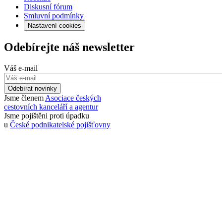
Diskusní fórum
Smluvní podmínky
Nastavení cookies
Odebírejte náš newsletter
Váš e-mail
Odebírat novinky
Jsme členem
Asociace českých
cestovních kanceláří a agentur
Jsme pojištěni proti úpadku
u
České podnikatelské pojišťovny