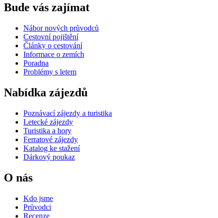
Bude vás zajímat
Nábor nových průvodců
Cestovní pojištění
Články o cestování
Informace o zemích
Poradna
Problémy s letem
Nabídka zájezdů
Poznávací zájezdy a turistika
Letecké zájezdy
Turistika a hory
Ferratové zájezdy
Katalog ke stažení
Dárkový poukaz
O nás
Kdo jsme
Průvodci
Recenze