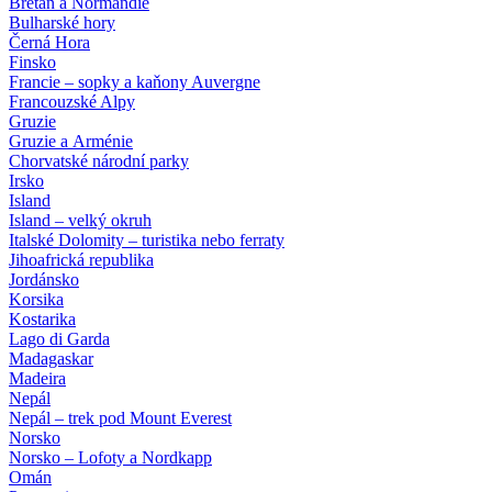
Bretaň a Normandie
Bulharské hory
Černá Hora
Finsko
Francie – sopky a kaňony Auvergne
Francouzské Alpy
Gruzie
Gruzie a Arménie
Chorvatské národní parky
Irsko
Island
Island – velký okruh
Italské Dolomity – turistika nebo ferraty
Jihoafrická republika
Jordánsko
Korsika
Kostarika
Lago di Garda
Madagaskar
Madeira
Nepál
Nepál – trek pod Mount Everest
Norsko
Norsko – Lofoty a Nordkapp
Omán