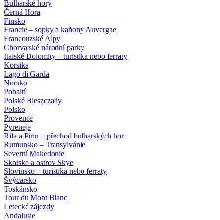
Bulharské hory
Černá Hora
Finsko
Francie – sopky a kaňony Auvergne
Francouzské Alpy
Chorvatské národní parky
Italské Dolomity – turistika nebo ferraty
Korsika
Lago di Garda
Norsko
Pobaltí
Polské Bieszczady
Polsko
Provence
Pyreneje
Rila a Pirin – přechod bulharských hor
Rumunsko – Transylvánie
Severní Makedonie
Skotsko a ostrov Skye
Slovinsko – turistika nebo ferraty
Švýcarsko
Toskánsko
Tour du Mont Blanc
Letecké zájezdy
Andalusie