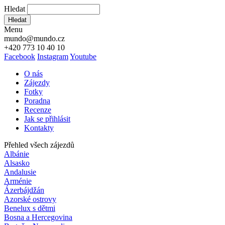
Hledat
Hledat
Menu
mundo@mundo.cz
+420 773 10 40 10
Facebook
Instagram
Youtube
O nás
Zájezdy
Fotky
Poradna
Recenze
Jak se přihlásit
Kontakty
Přehled všech zájezdů
Albánie
Alsasko
Andalusie
Arménie
Ázerbájdžán
Azorské ostrovy
Benelux s dětmi
Bosna a Hercegovina