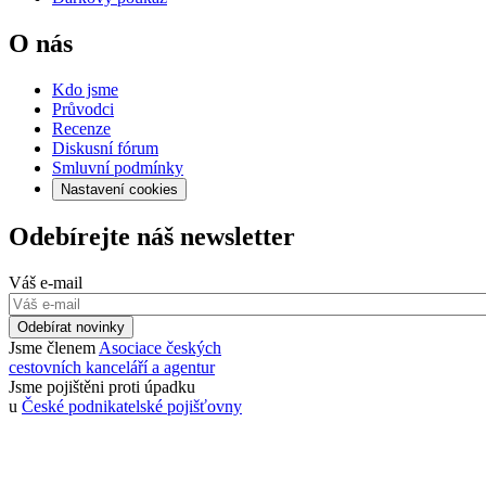
O nás
Kdo jsme
Průvodci
Recenze
Diskusní fórum
Smluvní podmínky
Nastavení cookies
Odebírejte náš newsletter
Váš e-mail
Odebírat novinky
Jsme členem
Asociace českých
cestovních kanceláří a agentur
Jsme pojištěni proti úpadku
u
České podnikatelské pojišťovny