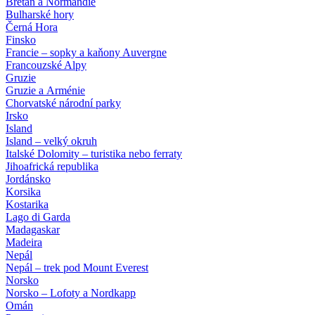
Bretaň a Normandie
Bulharské hory
Černá Hora
Finsko
Francie – sopky a kaňony Auvergne
Francouzské Alpy
Gruzie
Gruzie a Arménie
Chorvatské národní parky
Irsko
Island
Island – velký okruh
Italské Dolomity – turistika nebo ferraty
Jihoafrická republika
Jordánsko
Korsika
Kostarika
Lago di Garda
Madagaskar
Madeira
Nepál
Nepál – trek pod Mount Everest
Norsko
Norsko – Lofoty a Nordkapp
Omán