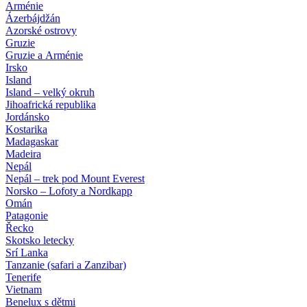
Arménie
Ázerbájdžán
Azorské ostrovy
Gruzie
Gruzie a Arménie
Irsko
Island
Island – velký okruh
Jihoafrická republika
Jordánsko
Kostarika
Madagaskar
Madeira
Nepál
Nepál – trek pod Mount Everest
Norsko – Lofoty a Nordkapp
Omán
Patagonie
Řecko
Skotsko letecky
Srí Lanka
Tanzanie (safari a Zanzibar)
Tenerife
Vietnam
Benelux s dětmi