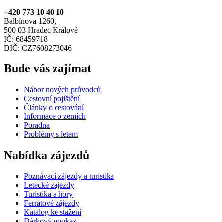
+420 773 10 40 10
Balbínova 1260,
500 03 Hradec Králové
IČ: 68459718
DIČ: CZ7608273046
Bude vás zajímat
Nábor nových průvodců
Cestovní pojištění
Články o cestování
Informace o zemích
Poradna
Problémy s letem
Nabídka zájezdů
Poznávací zájezdy a turistika
Letecké zájezdy
Turistika a hory
Ferratové zájezdy
Katalog ke stažení
Dárkový poukaz