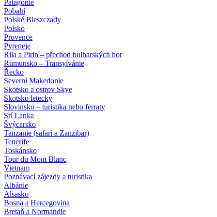
Patagonie
Pobaltí
Polské Bieszczady
Polsko
Provence
Pyreneje
Rila a Pirin – přechod bulharských hor
Rumunsko – Transylvánie
Řecko
Severní Makedonie
Skotsko a ostrov Skye
Skotsko letecky
Slovinsko – turistika nebo ferraty
Srí Lanka
Švýcarsko
Tanzanie (safari a Zanzibar)
Tenerife
Toskánsko
Tour du Mont Blanc
Vietnam
Poznávací zájezdy
a turistika
Albánie
Alsasko
Bosna a Hercegovina
Bretaň a Normandie