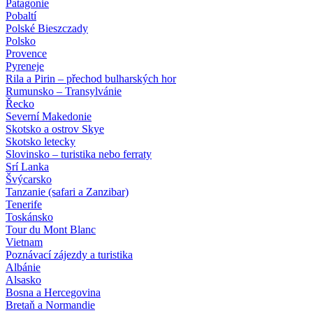
Patagonie
Pobaltí
Polské Bieszczady
Polsko
Provence
Pyreneje
Rila a Pirin – přechod bulharských hor
Rumunsko – Transylvánie
Řecko
Severní Makedonie
Skotsko a ostrov Skye
Skotsko letecky
Slovinsko – turistika nebo ferraty
Srí Lanka
Švýcarsko
Tanzanie (safari a Zanzibar)
Tenerife
Toskánsko
Tour du Mont Blanc
Vietnam
Poznávací zájezdy
a turistika
Albánie
Alsasko
Bosna a Hercegovina
Bretaň a Normandie