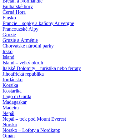
Bretaň a Normandie
Bulharské hory
Černá Hora
Finsko
Francie – sopky a kaňony Auvergne
Francouzské Alpy
Gruzie
Gruzie a Arménie
Chorvatské národní parky
Irsko
Island
Island – velký okruh
Italské Dolomity – turistika nebo ferraty
Jihoafrická republika
Jordánsko
Korsika
Kostarika
Lago di Garda
Madagaskar
Madeira
Nepál
Nepál – trek pod Mount Everest
Norsko
Norsko – Lofoty a Nordkapp
Omán