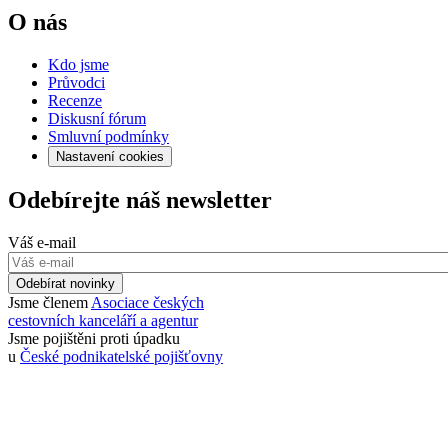
O nás
Kdo jsme
Průvodci
Recenze
Diskusní fórum
Smluvní podmínky
Nastavení cookies
Odebírejte náš newsletter
Váš e-mail
Odebírat novinky
Jsme členem
Asociace českých
cestovních kanceláří a agentur
Jsme pojištěni proti úpadku
u
České podnikatelské pojišťovny