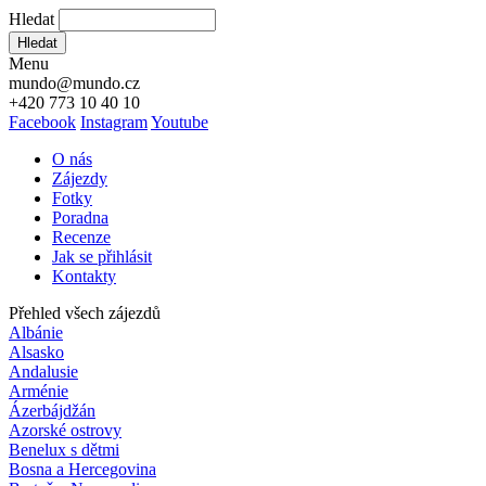
Hledat
Hledat
Menu
mundo@mundo.cz
+420 773 10 40 10
Facebook
Instagram
Youtube
O nás
Zájezdy
Fotky
Poradna
Recenze
Jak se přihlásit
Kontakty
Přehled všech zájezdů
Albánie
Alsasko
Andalusie
Arménie
Ázerbájdžán
Azorské ostrovy
Benelux s dětmi
Bosna a Hercegovina