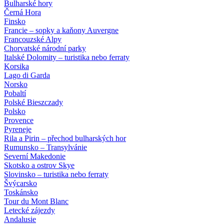
Bulharské hory
Černá Hora
Finsko
Francie – sopky a kaňony Auvergne
Francouzské Alpy
Chorvatské národní parky
Italské Dolomity – turistika nebo ferraty
Korsika
Lago di Garda
Norsko
Pobaltí
Polské Bieszczady
Polsko
Provence
Pyreneje
Rila a Pirin – přechod bulharských hor
Rumunsko – Transylvánie
Severní Makedonie
Skotsko a ostrov Skye
Slovinsko – turistika nebo ferraty
Švýcarsko
Toskánsko
Tour du Mont Blanc
Letecké zájezdy
Andalusie