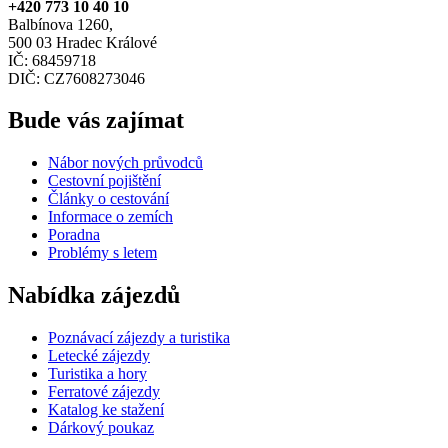
+420 773 10 40 10
Balbínova 1260,
500 03 Hradec Králové
IČ: 68459718
DIČ: CZ7608273046
Bude vás zajímat
Nábor nových průvodců
Cestovní pojištění
Články o cestování
Informace o zemích
Poradna
Problémy s letem
Nabídka zájezdů
Poznávací zájezdy a turistika
Letecké zájezdy
Turistika a hory
Ferratové zájezdy
Katalog ke stažení
Dárkový poukaz