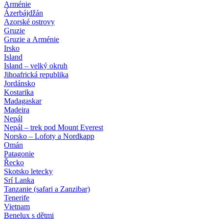
Arménie
Ázerbájdžán
Azorské ostrovy
Gruzie
Gruzie a Arménie
Irsko
Island
Island – velký okruh
Jihoafrická republika
Jordánsko
Kostarika
Madagaskar
Madeira
Nepál
Nepál – trek pod Mount Everest
Norsko – Lofoty a Nordkapp
Omán
Patagonie
Řecko
Skotsko letecky
Srí Lanka
Tanzanie (safari a Zanzibar)
Tenerife
Vietnam
Benelux s dětmi