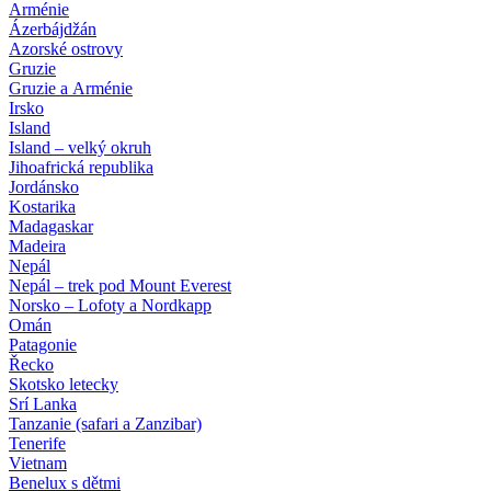
Arménie
Ázerbájdžán
Azorské ostrovy
Gruzie
Gruzie a Arménie
Irsko
Island
Island – velký okruh
Jihoafrická republika
Jordánsko
Kostarika
Madagaskar
Madeira
Nepál
Nepál – trek pod Mount Everest
Norsko – Lofoty a Nordkapp
Omán
Patagonie
Řecko
Skotsko letecky
Srí Lanka
Tanzanie (safari a Zanzibar)
Tenerife
Vietnam
Benelux s dětmi