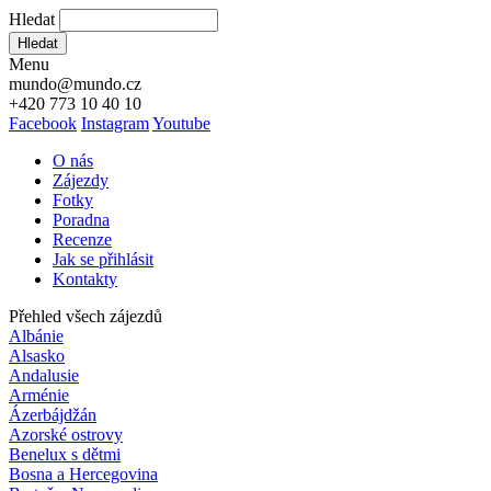
Hledat
Hledat
Menu
mundo@mundo.cz
+420 773 10 40 10
Facebook
Instagram
Youtube
O nás
Zájezdy
Fotky
Poradna
Recenze
Jak se přihlásit
Kontakty
Přehled všech zájezdů
Albánie
Alsasko
Andalusie
Arménie
Ázerbájdžán
Azorské ostrovy
Benelux s dětmi
Bosna a Hercegovina