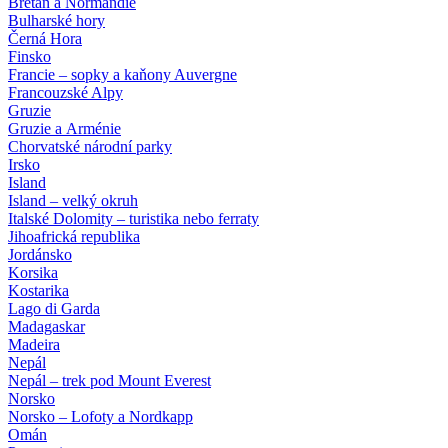
Bretaň a Normandie
Bulharské hory
Černá Hora
Finsko
Francie – sopky a kaňony Auvergne
Francouzské Alpy
Gruzie
Gruzie a Arménie
Chorvatské národní parky
Irsko
Island
Island – velký okruh
Italské Dolomity – turistika nebo ferraty
Jihoafrická republika
Jordánsko
Korsika
Kostarika
Lago di Garda
Madagaskar
Madeira
Nepál
Nepál – trek pod Mount Everest
Norsko
Norsko – Lofoty a Nordkapp
Omán