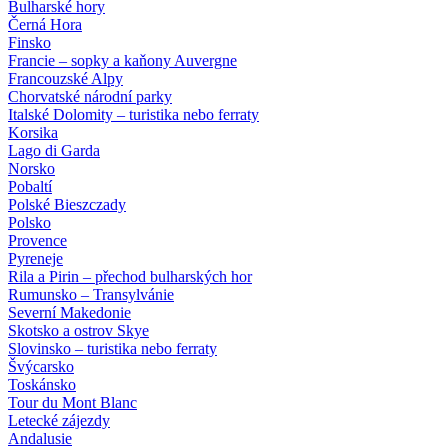
Bulharské hory
Černá Hora
Finsko
Francie – sopky a kaňony Auvergne
Francouzské Alpy
Chorvatské národní parky
Italské Dolomity – turistika nebo ferraty
Korsika
Lago di Garda
Norsko
Pobaltí
Polské Bieszczady
Polsko
Provence
Pyreneje
Rila a Pirin – přechod bulharských hor
Rumunsko – Transylvánie
Severní Makedonie
Skotsko a ostrov Skye
Slovinsko – turistika nebo ferraty
Švýcarsko
Toskánsko
Tour du Mont Blanc
Letecké zájezdy
Andalusie