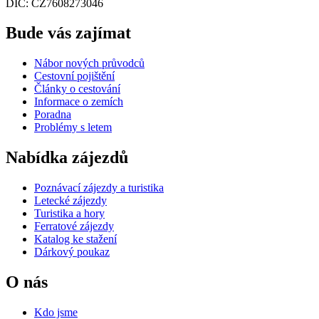
DIČ: CZ7608273046
Bude vás zajímat
Nábor nových průvodců
Cestovní pojištění
Články o cestování
Informace o zemích
Poradna
Problémy s letem
Nabídka zájezdů
Poznávací zájezdy a turistika
Letecké zájezdy
Turistika a hory
Ferratové zájezdy
Katalog ke stažení
Dárkový poukaz
O nás
Kdo jsme