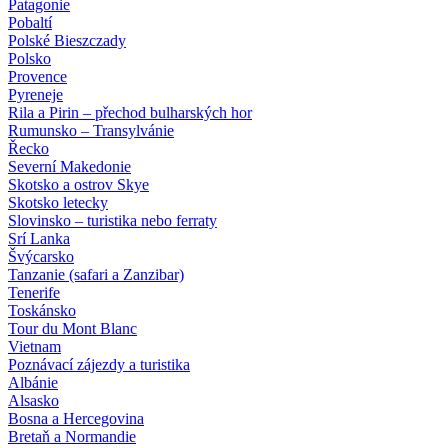
Patagonie
Pobaltí
Polské Bieszczady
Polsko
Provence
Pyreneje
Rila a Pirin – přechod bulharských hor
Rumunsko – Transylvánie
Řecko
Severní Makedonie
Skotsko a ostrov Skye
Skotsko letecky
Slovinsko – turistika nebo ferraty
Srí Lanka
Švýcarsko
Tanzanie (safari a Zanzibar)
Tenerife
Toskánsko
Tour du Mont Blanc
Vietnam
Poznávací zájezdy
a turistika
Albánie
Alsasko
Bosna a Hercegovina
Bretaň a Normandie