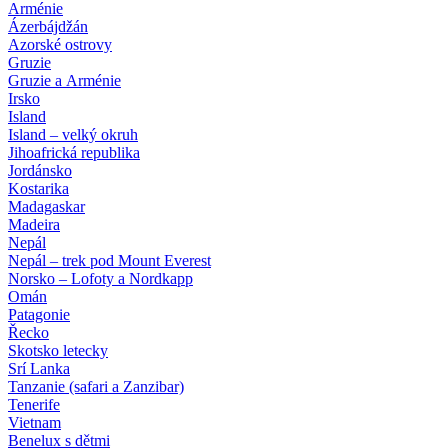
Arménie
Ázerbájdžán
Azorské ostrovy
Gruzie
Gruzie a Arménie
Irsko
Island
Island – velký okruh
Jihoafrická republika
Jordánsko
Kostarika
Madagaskar
Madeira
Nepál
Nepál – trek pod Mount Everest
Norsko – Lofoty a Nordkapp
Omán
Patagonie
Řecko
Skotsko letecky
Srí Lanka
Tanzanie (safari a Zanzibar)
Tenerife
Vietnam
Benelux s dětmi