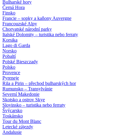
Bulharské hory
Černá Hora
Finsko
Francie – sopky a kaňony Auvergne
Francouzské Alpy
Chorvatské národní parky
Italské Dolomity – turistika nebo ferraty
Korsika
Lago di Garda
Norsko
Pobaltí
Polské Bieszczady
Polsko
Provence
Pyreneje
Rila a Pirin – přechod bulharských hor
Rumunsko – Transylvánie
Severní Makedonie
Skotsko a ostrov Skye
Slovinsko – turistika nebo ferraty
Švýcarsko
Toskánsko
Tour du Mont Blanc
Letecké zájezdy
Andalusie