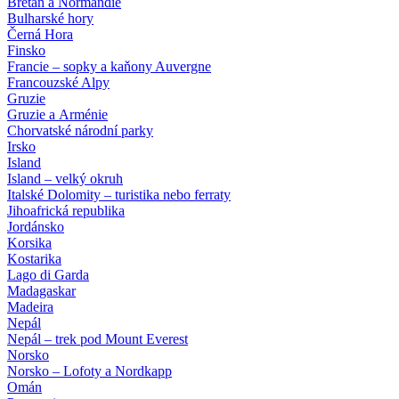
Bretaň a Normandie
Bulharské hory
Černá Hora
Finsko
Francie – sopky a kaňony Auvergne
Francouzské Alpy
Gruzie
Gruzie a Arménie
Chorvatské národní parky
Irsko
Island
Island – velký okruh
Italské Dolomity – turistika nebo ferraty
Jihoafrická republika
Jordánsko
Korsika
Kostarika
Lago di Garda
Madagaskar
Madeira
Nepál
Nepál – trek pod Mount Everest
Norsko
Norsko – Lofoty a Nordkapp
Omán