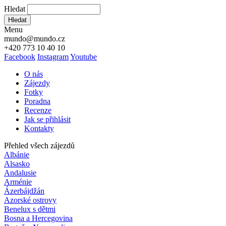
Hledat
Hledat
Menu
mundo@mundo.cz
+420 773 10 40 10
Facebook
Instagram
Youtube
O nás
Zájezdy
Fotky
Poradna
Recenze
Jak se přihlásit
Kontakty
Přehled všech zájezdů
Albánie
Alsasko
Andalusie
Arménie
Ázerbájdžán
Azorské ostrovy
Benelux s dětmi
Bosna a Hercegovina