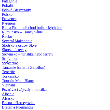
Patagonie
Pobaltí
Polské Bieszczady
Polsko
Provence
Pyreneje
Rila a Pirin – přechod bulharských hor
Rumunsko – Transylvánie
Řecko
Severní Makedonie
Skotsko a ostrov Skye
Skotsko letecky
Slovinsko – turistika nebo ferraty
Srí Lanka
Švýcarsko
Tanzanie (safari a Zanzibar)
Tenerife
Toskánsko
Tour du Mont Blanc
Vietnam
Poznávací zájezdy
a turistika
Albánie
Alsasko
Bosna a Hercegovina
Bretaň a Normandie