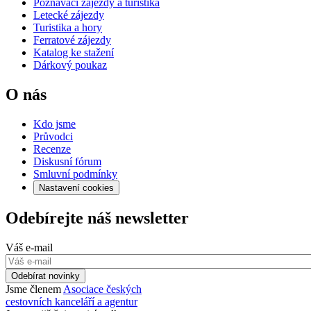
Poznávací zájezdy a turistika
Letecké zájezdy
Turistika a hory
Ferratové zájezdy
Katalog ke stažení
Dárkový poukaz
O nás
Kdo jsme
Průvodci
Recenze
Diskusní fórum
Smluvní podmínky
Nastavení cookies
Odebírejte náš newsletter
Váš e-mail
Odebírat novinky
Jsme členem
Asociace českých
cestovních kanceláří a agentur