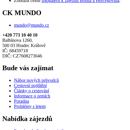
Zobrazit celou
fotogalerii k zájezdu Bosna a Hercegovina
.
CK MUNDO
mundo@mundo.cz
+420 773 10 40 10
Balbínova 1260,
500 03 Hradec Králové
IČ: 68459718
DIČ: CZ7608273046
Bude vás zajímat
Nábor nových průvodců
Cestovní pojištění
Články o cestování
Informace o zemích
Poradna
Problémy s letem
Nabídka zájezdů