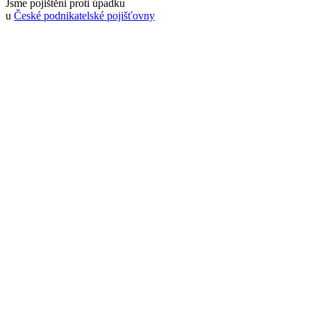
Jsme pojištěni proti úpadku
u
České podnikatelské pojišťovny