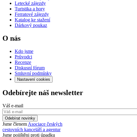
Letecké zájezdy
Turistika a hory
Ferratové zájezdy
Katalog ke stažení
Dárkový poukaz
O nás
Kdo jsme
Průvodci
Recenze
Diskusní fórum
Smluvní podmínky
Nastavení cookies
Odebírejte náš newsletter
Váš e-mail
Odebírat novinky
Jsme členem
Asociace českých
cestovních kanceláří a agentur
Jsme pojištěni proti úpadku