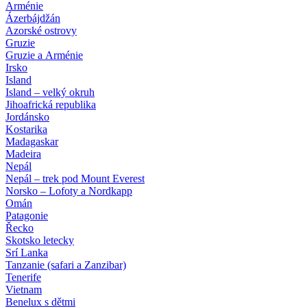
Arménie
Ázerbájdžán
Azorské ostrovy
Gruzie
Gruzie a Arménie
Irsko
Island
Island – velký okruh
Jihoafrická republika
Jordánsko
Kostarika
Madagaskar
Madeira
Nepál
Nepál – trek pod Mount Everest
Norsko – Lofoty a Nordkapp
Omán
Patagonie
Řecko
Skotsko letecky
Srí Lanka
Tanzanie (safari a Zanzibar)
Tenerife
Vietnam
Benelux s dětmi