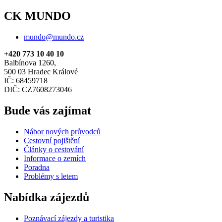
CK MUNDO
mundo@mundo.cz
+420 773 10 40 10
Balbínova 1260,
500 03 Hradec Králové
IČ: 68459718
DIČ: CZ7608273046
Bude vás zajímat
Nábor nových průvodců
Cestovní pojištění
Články o cestování
Informace o zemích
Poradna
Problémy s letem
Nabídka zájezdů
Poznávací zájezdy a turistika