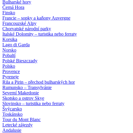
Bulharské hory
Černá Hora
Finsko
Francie – sopky a kaňony Auvergne
Francouzské Alpy
Chorvatské národní parky
Italské Dolomity – turistika nebo ferraty
Korsika
Lago di Garda
Norsko
Pobaltí
Polské Bieszczady
Polsko
Provence
Pyreneje
Rila a Pirin – přechod bulharských hor
Rumunsko – Transylvánie
Severní Makedonie
Skotsko a ostrov Skye
Slovinsko – turistika nebo ferraty
Švýcarsko
Toskánsko
Tour du Mont Blanc
Letecké zájezdy
Andalusie