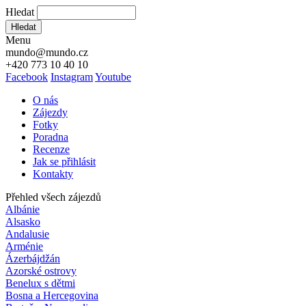
Hledat
Hledat
Menu
mundo@mundo.cz
+420 773 10 40 10
Facebook
Instagram
Youtube
O nás
Zájezdy
Fotky
Poradna
Recenze
Jak se přihlásit
Kontakty
Přehled všech zájezdů
Albánie
Alsasko
Andalusie
Arménie
Ázerbájdžán
Azorské ostrovy
Benelux s dětmi
Bosna a Hercegovina