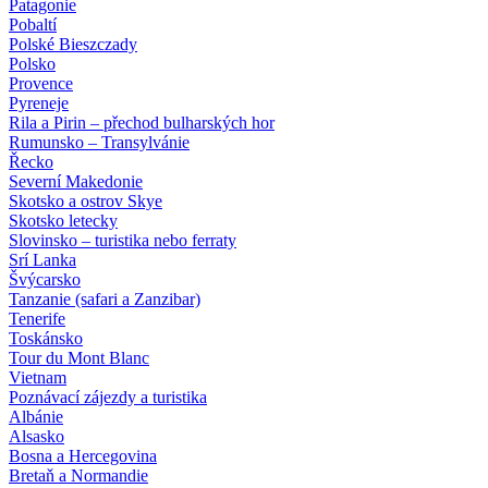
Patagonie
Pobaltí
Polské Bieszczady
Polsko
Provence
Pyreneje
Rila a Pirin – přechod bulharských hor
Rumunsko – Transylvánie
Řecko
Severní Makedonie
Skotsko a ostrov Skye
Skotsko letecky
Slovinsko – turistika nebo ferraty
Srí Lanka
Švýcarsko
Tanzanie (safari a Zanzibar)
Tenerife
Toskánsko
Tour du Mont Blanc
Vietnam
Poznávací zájezdy
a turistika
Albánie
Alsasko
Bosna a Hercegovina
Bretaň a Normandie