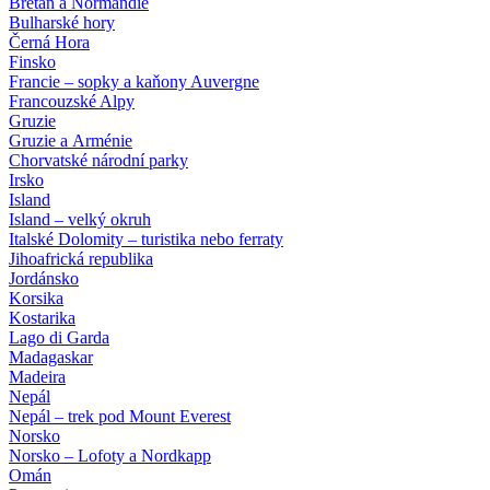
Bretaň a Normandie
Bulharské hory
Černá Hora
Finsko
Francie – sopky a kaňony Auvergne
Francouzské Alpy
Gruzie
Gruzie a Arménie
Chorvatské národní parky
Irsko
Island
Island – velký okruh
Italské Dolomity – turistika nebo ferraty
Jihoafrická republika
Jordánsko
Korsika
Kostarika
Lago di Garda
Madagaskar
Madeira
Nepál
Nepál – trek pod Mount Everest
Norsko
Norsko – Lofoty a Nordkapp
Omán