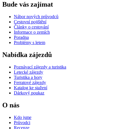
Bude vás zajímat
Nábor nových průvodců
Cestovní pojištění
Články o cestování
Informace o zemích
Poradna
Problémy s letem
Nabídka zájezdů
Poznávací zájezdy a turistika
Letecké zájezdy
Turistika a hory
Ferratové zájezdy
Katalog ke stažení
Dárkový poukaz
O nás
Kdo jsme
Průvodci
Recenze