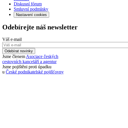
Diskusní fórum
Smluvní podmínky
Nastavení cookies
Odebírejte náš newsletter
Váš e-mail
Odebírat novinky
Jsme členem
Asociace českých
cestovních kanceláří a agentur
Jsme pojištěni proti úpadku
u
České podnikatelské pojišťovny