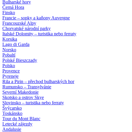
Bulharské hory
Černá Hora
Finsko
Francie – sopky a kaňony Auvergne
Francouzské Alpy
Chorvatské národní parky
Italské Dolomity – turistika nebo ferraty
Korsika
Lago di Garda
Norsko
Pobaltí
Polské Bieszczady
Polsko
Provence
Pyreneje
Rila a Pirin – přechod bulharských hor
Rumunsko – Transylvánie
Severní Makedonie
Skotsko a ostrov Skye
Slovinsko – turistika nebo ferraty
Švýcarsko
Toskánsko
Tour du Mont Blanc
Letecké zájezdy
Andalusie