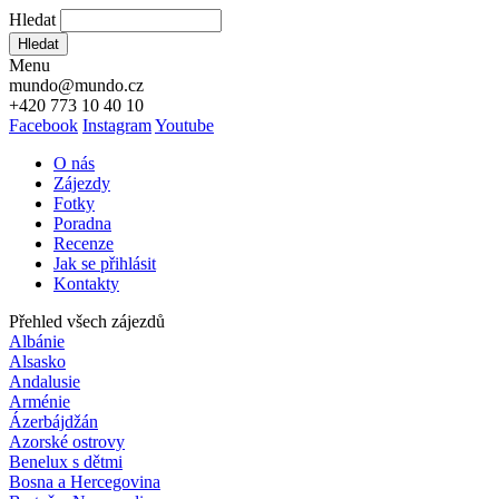
Hledat
Hledat
Menu
mundo@mundo.cz
+420 773 10 40 10
Facebook
Instagram
Youtube
O nás
Zájezdy
Fotky
Poradna
Recenze
Jak se přihlásit
Kontakty
Přehled všech zájezdů
Albánie
Alsasko
Andalusie
Arménie
Ázerbájdžán
Azorské ostrovy
Benelux s dětmi
Bosna a Hercegovina