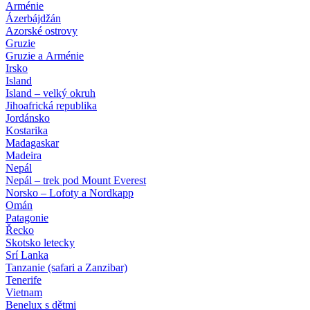
Arménie
Ázerbájdžán
Azorské ostrovy
Gruzie
Gruzie a Arménie
Irsko
Island
Island – velký okruh
Jihoafrická republika
Jordánsko
Kostarika
Madagaskar
Madeira
Nepál
Nepál – trek pod Mount Everest
Norsko – Lofoty a Nordkapp
Omán
Patagonie
Řecko
Skotsko letecky
Srí Lanka
Tanzanie (safari a Zanzibar)
Tenerife
Vietnam
Benelux s dětmi