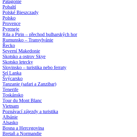
Patagonie
Pobaltí
Polské Bieszczady
Polsko
Provence
Pyreneje
Rila a Pirin – přechod bulharských hor
Rumunsko – Transylvánie
Řecko
Severní Makedonie
Skotsko a ostrov Skye
Skotsko letecky
Slovinsko – turistika nebo ferraty
Srí Lanka
Švýcarsko
Tanzanie (safari a Zanzibar)
Tenerife
Toskánsko
Tour du Mont Blanc
Vietnam
Poznávací zájezdy
a turistika
Albánie
Alsasko
Bosna a Hercegovina
Bretaň a Normandie