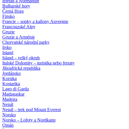
Bretaň a Normandie
Bulharské hory
Černá Hora
Finsko
Francie – sopky a kaňony Auvergne
Francouzské Alpy
Gruzie
Gruzie a Arménie
Chorvatské národní parky
Irsko
Island
Island – velký okruh
Italské Dolomity – turistika nebo ferraty
Jihoafrická republika
Jordánsko
Korsika
Kostarika
Lago di Garda
Madagaskar
Madeira
Nepál
Nepál – trek pod Mount Everest
Norsko
Norsko – Lofoty a Nordkapp
Omán