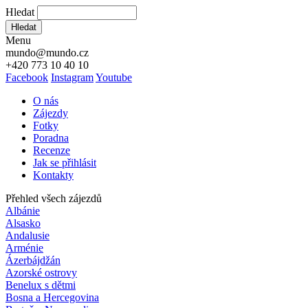
Hledat
Hledat
Menu
mundo@mundo.cz
+420 773 10 40 10
Facebook
Instagram
Youtube
O nás
Zájezdy
Fotky
Poradna
Recenze
Jak se přihlásit
Kontakty
Přehled všech zájezdů
Albánie
Alsasko
Andalusie
Arménie
Ázerbájdžán
Azorské ostrovy
Benelux s dětmi
Bosna a Hercegovina