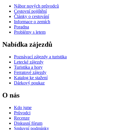
Nábor nových průvodců
Cestovní pojištění
Články o cestování
Informace o zemích
Poradna
Problémy s letem
Nabídka zájezdů
Poznávací zájezdy a turistika
Letecké zájezdy
Turistika a hory
Ferratové zájezdy
Katalog ke stažení
Dárkový poukaz
O nás
Kdo jsme
Průvodci
Recenze
Diskusní fórum
Smluvní podmínky