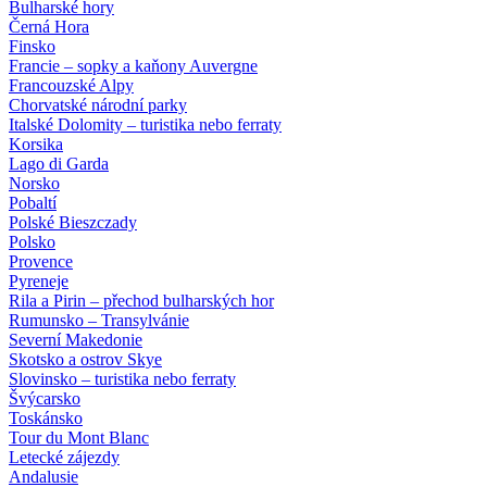
Bulharské hory
Černá Hora
Finsko
Francie – sopky a kaňony Auvergne
Francouzské Alpy
Chorvatské národní parky
Italské Dolomity – turistika nebo ferraty
Korsika
Lago di Garda
Norsko
Pobaltí
Polské Bieszczady
Polsko
Provence
Pyreneje
Rila a Pirin – přechod bulharských hor
Rumunsko – Transylvánie
Severní Makedonie
Skotsko a ostrov Skye
Slovinsko – turistika nebo ferraty
Švýcarsko
Toskánsko
Tour du Mont Blanc
Letecké zájezdy
Andalusie