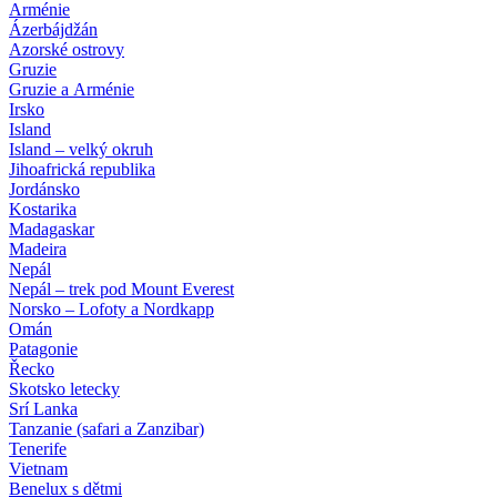
Arménie
Ázerbájdžán
Azorské ostrovy
Gruzie
Gruzie a Arménie
Irsko
Island
Island – velký okruh
Jihoafrická republika
Jordánsko
Kostarika
Madagaskar
Madeira
Nepál
Nepál – trek pod Mount Everest
Norsko – Lofoty a Nordkapp
Omán
Patagonie
Řecko
Skotsko letecky
Srí Lanka
Tanzanie (safari a Zanzibar)
Tenerife
Vietnam
Benelux s dětmi