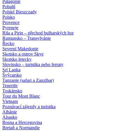
Patagonie
Pobaltí
Polské Bieszczady
Polsko
Provence
Pyreneje
Rila a Pirin – přechod bulharských hor
Rumunsko – Transylvánie
Řecko
Severní Makedonie
Skotsko a ostrov Skye
Skotsko letecky
Slovinsko – turistika nebo ferraty
Srí Lanka
Švýcarsko
Tanzanie (safari a Zanzibar)
Tenerife
Toskánsko
Tour du Mont Blanc
Vietnam
Poznávací zájezdy
a turistika
Albánie
Alsasko
Bosna a Hercegovina
Bretaň a Normandie