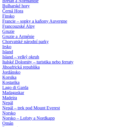
Bretaň a Normandie
Bulharské hory
Černá Hora
Finsko
Francie – sopky a kaňony Auvergne
Francouzské Alpy
Gruzie
Gruzie a Arménie
Chorvatské národní parky
Irsko
Island
Island – velký okruh
Italské Dolomity – turistika nebo ferraty
Jihoafrická republika
Jordánsko
Korsika
Kostarika
Lago di Garda
Madagaskar
Madeira
Nepál
Nepál – trek pod Mount Everest
Norsko
Norsko – Lofoty a Nordkapp
Omán