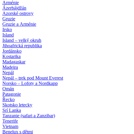
Arménie
Ázerbájdžán
Azorské ostrovy
Gruzie
Gruzie a Arménie
Irsko
Island
Island – velký okruh
Jihoafrická republika
Jordánsko
Kostarika
Madagaskar
Madeira
Nepál
Nepál – trek pod Mount Everest
Norsko – Lofoty a Nordkapp
Omán
Patagonie
Řecko
Skotsko letecky
Srí Lanka
Tanzanie (safari a Zanzibar)
Tenerife
Vietnam
Benelux s dětmi