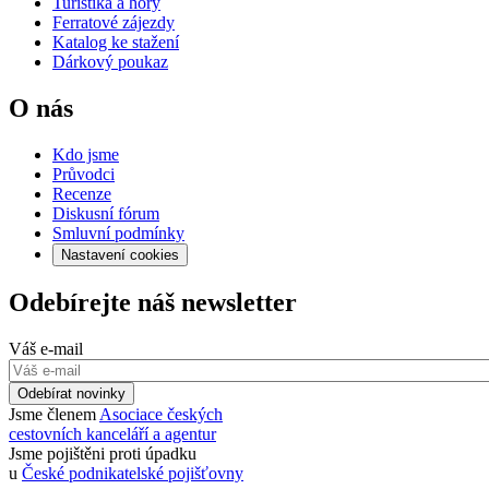
Turistika a hory
Ferratové zájezdy
Katalog ke stažení
Dárkový poukaz
O nás
Kdo jsme
Průvodci
Recenze
Diskusní fórum
Smluvní podmínky
Nastavení cookies
Odebírejte náš newsletter
Váš e-mail
Odebírat novinky
Jsme členem
Asociace českých
cestovních kanceláří a agentur
Jsme pojištěni proti úpadku
u
České podnikatelské pojišťovny