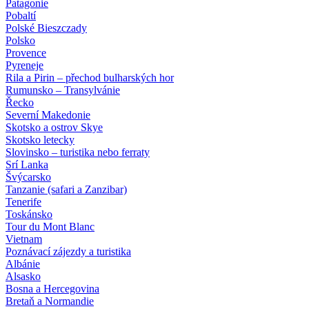
Patagonie
Pobaltí
Polské Bieszczady
Polsko
Provence
Pyreneje
Rila a Pirin – přechod bulharských hor
Rumunsko – Transylvánie
Řecko
Severní Makedonie
Skotsko a ostrov Skye
Skotsko letecky
Slovinsko – turistika nebo ferraty
Srí Lanka
Švýcarsko
Tanzanie (safari a Zanzibar)
Tenerife
Toskánsko
Tour du Mont Blanc
Vietnam
Poznávací zájezdy
a turistika
Albánie
Alsasko
Bosna a Hercegovina
Bretaň a Normandie