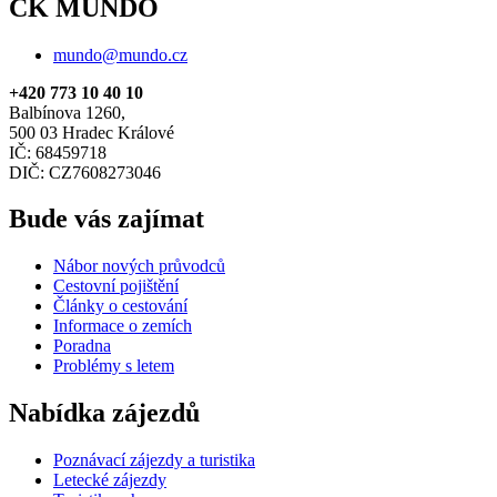
CK MUNDO
mundo@mundo.cz
+420 773 10 40 10
Balbínova 1260,
500 03 Hradec Králové
IČ: 68459718
DIČ: CZ7608273046
Bude vás zajímat
Nábor nových průvodců
Cestovní pojištění
Články o cestování
Informace o zemích
Poradna
Problémy s letem
Nabídka zájezdů
Poznávací zájezdy a turistika
Letecké zájezdy