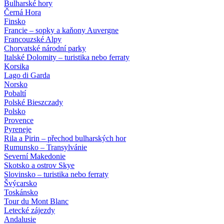
Bulharské hory
Černá Hora
Finsko
Francie – sopky a kaňony Auvergne
Francouzské Alpy
Chorvatské národní parky
Italské Dolomity – turistika nebo ferraty
Korsika
Lago di Garda
Norsko
Pobaltí
Polské Bieszczady
Polsko
Provence
Pyreneje
Rila a Pirin – přechod bulharských hor
Rumunsko – Transylvánie
Severní Makedonie
Skotsko a ostrov Skye
Slovinsko – turistika nebo ferraty
Švýcarsko
Toskánsko
Tour du Mont Blanc
Letecké zájezdy
Andalusie