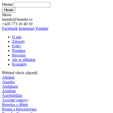
Hledat
Hledat
Menu
mundo@mundo.cz
+420 773 10 40 10
Facebook
Instagram
Youtube
O nás
Zájezdy
Fotky
Poradna
Recenze
Jak se přihlásit
Kontakty
Přehled všech zájezdů
Albánie
Alsasko
Andalusie
Arménie
Ázerbájdžán
Azorské ostrovy
Benelux s dětmi
Bosna a Hercegovina