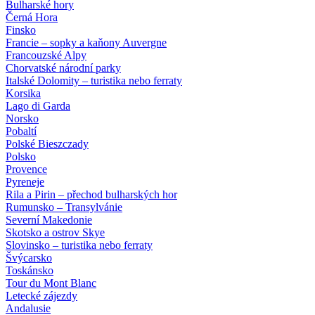
Bulharské hory
Černá Hora
Finsko
Francie – sopky a kaňony Auvergne
Francouzské Alpy
Chorvatské národní parky
Italské Dolomity – turistika nebo ferraty
Korsika
Lago di Garda
Norsko
Pobaltí
Polské Bieszczady
Polsko
Provence
Pyreneje
Rila a Pirin – přechod bulharských hor
Rumunsko – Transylvánie
Severní Makedonie
Skotsko a ostrov Skye
Slovinsko – turistika nebo ferraty
Švýcarsko
Toskánsko
Tour du Mont Blanc
Letecké zájezdy
Andalusie