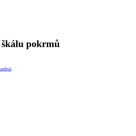
u škálu pokrmů
tanbul
.