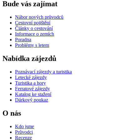
Bude vás zajímat
Nábor nových průvodců
Cestovní pojištění
Články o cestování
Informace o zemích
Poradna
Problémy s letem
Nabídka zájezdů
Poznávací zájezdy a turistika
Letecké zájezdy
Turistika a hory
Ferratové zájezdy
Katalog ke stažení
Dárkový poukaz
O nás
Kdo jsme
Průvodci
Recenze