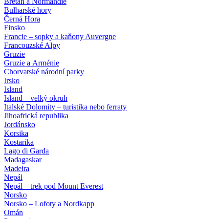
Bretaň a Normandie
Bulharské hory
Černá Hora
Finsko
Francie – sopky a kaňony Auvergne
Francouzské Alpy
Gruzie
Gruzie a Arménie
Chorvatské národní parky
Irsko
Island
Island – velký okruh
Italské Dolomity – turistika nebo ferraty
Jihoafrická republika
Jordánsko
Korsika
Kostarika
Lago di Garda
Madagaskar
Madeira
Nepál
Nepál – trek pod Mount Everest
Norsko
Norsko – Lofoty a Nordkapp
Omán