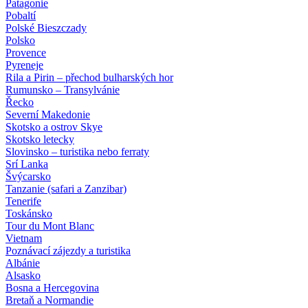
Patagonie
Pobaltí
Polské Bieszczady
Polsko
Provence
Pyreneje
Rila a Pirin – přechod bulharských hor
Rumunsko – Transylvánie
Řecko
Severní Makedonie
Skotsko a ostrov Skye
Skotsko letecky
Slovinsko – turistika nebo ferraty
Srí Lanka
Švýcarsko
Tanzanie (safari a Zanzibar)
Tenerife
Toskánsko
Tour du Mont Blanc
Vietnam
Poznávací zájezdy
a turistika
Albánie
Alsasko
Bosna a Hercegovina
Bretaň a Normandie