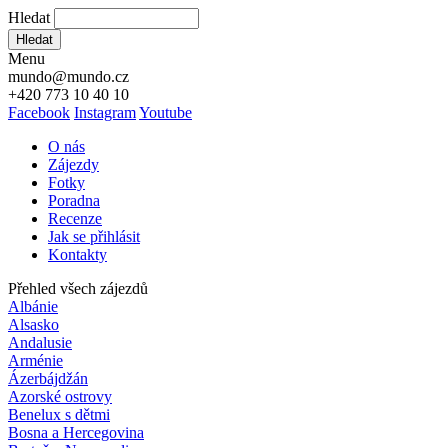
Hledat
Hledat
Menu
mundo@mundo.cz
+420 773 10 40 10
Facebook
Instagram
Youtube
O nás
Zájezdy
Fotky
Poradna
Recenze
Jak se přihlásit
Kontakty
Přehled všech zájezdů
Albánie
Alsasko
Andalusie
Arménie
Ázerbájdžán
Azorské ostrovy
Benelux s dětmi
Bosna a Hercegovina