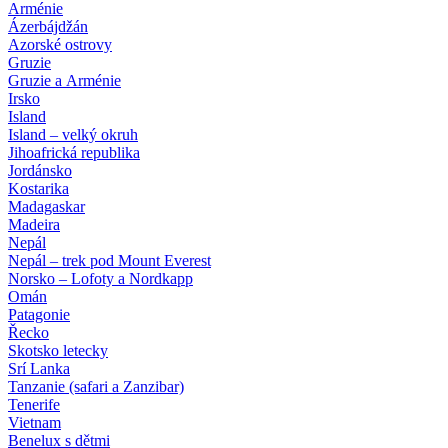
Arménie
Ázerbájdžán
Azorské ostrovy
Gruzie
Gruzie a Arménie
Irsko
Island
Island – velký okruh
Jihoafrická republika
Jordánsko
Kostarika
Madagaskar
Madeira
Nepál
Nepál – trek pod Mount Everest
Norsko – Lofoty a Nordkapp
Omán
Patagonie
Řecko
Skotsko letecky
Srí Lanka
Tanzanie (safari a Zanzibar)
Tenerife
Vietnam
Benelux s dětmi