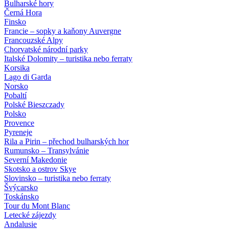
Bulharské hory
Černá Hora
Finsko
Francie – sopky a kaňony Auvergne
Francouzské Alpy
Chorvatské národní parky
Italské Dolomity – turistika nebo ferraty
Korsika
Lago di Garda
Norsko
Pobaltí
Polské Bieszczady
Polsko
Provence
Pyreneje
Rila a Pirin – přechod bulharských hor
Rumunsko – Transylvánie
Severní Makedonie
Skotsko a ostrov Skye
Slovinsko – turistika nebo ferraty
Švýcarsko
Toskánsko
Tour du Mont Blanc
Letecké zájezdy
Andalusie