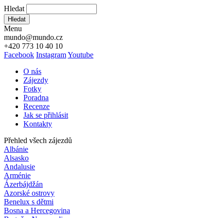
Hledat
Hledat
Menu
mundo@mundo.cz
+420 773 10 40 10
Facebook
Instagram
Youtube
O nás
Zájezdy
Fotky
Poradna
Recenze
Jak se přihlásit
Kontakty
Přehled všech zájezdů
Albánie
Alsasko
Andalusie
Arménie
Ázerbájdžán
Azorské ostrovy
Benelux s dětmi
Bosna a Hercegovina