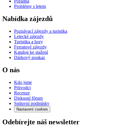
Poradna
Problémy s letem
Nabídka zájezdů
Poznávací zájezdy a turistika
Letecké zájezdy
Turistika a hory
Ferratové zájezdy
Katalog ke stažení
Dárkový poukaz
O nás
Kdo jsme
Průvodci
Recenze
Diskusní fórum
Smluvní podmínky
Nastavení cookies
Odebírejte náš newsletter