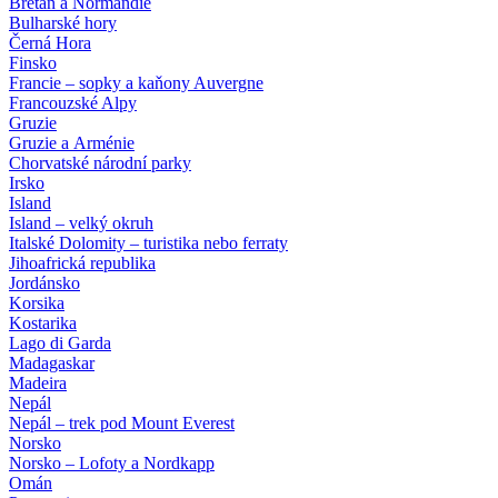
Bretaň a Normandie
Bulharské hory
Černá Hora
Finsko
Francie – sopky a kaňony Auvergne
Francouzské Alpy
Gruzie
Gruzie a Arménie
Chorvatské národní parky
Irsko
Island
Island – velký okruh
Italské Dolomity – turistika nebo ferraty
Jihoafrická republika
Jordánsko
Korsika
Kostarika
Lago di Garda
Madagaskar
Madeira
Nepál
Nepál – trek pod Mount Everest
Norsko
Norsko – Lofoty a Nordkapp
Omán