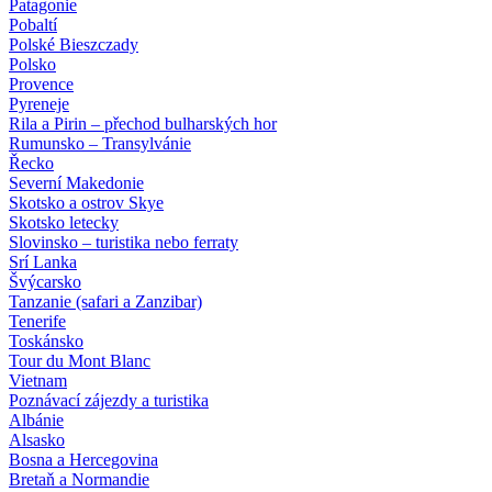
Patagonie
Pobaltí
Polské Bieszczady
Polsko
Provence
Pyreneje
Rila a Pirin – přechod bulharských hor
Rumunsko – Transylvánie
Řecko
Severní Makedonie
Skotsko a ostrov Skye
Skotsko letecky
Slovinsko – turistika nebo ferraty
Srí Lanka
Švýcarsko
Tanzanie (safari a Zanzibar)
Tenerife
Toskánsko
Tour du Mont Blanc
Vietnam
Poznávací zájezdy
a turistika
Albánie
Alsasko
Bosna a Hercegovina
Bretaň a Normandie