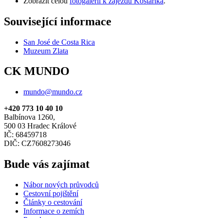
Zobrazit celou
fotogalerii k zájezdu Kostarika
.
Související informace
San José de Costa Rica
Muzeum Zlata
CK MUNDO
mundo@mundo.cz
+420 773 10 40 10
Balbínova 1260,
500 03 Hradec Králové
IČ: 68459718
DIČ: CZ7608273046
Bude vás zajímat
Nábor nových průvodců
Cestovní pojištění
Články o cestování
Informace o zemích