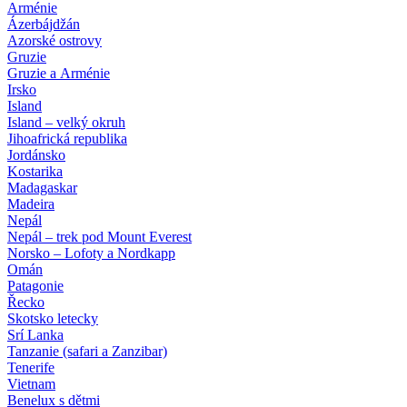
Arménie
Ázerbájdžán
Azorské ostrovy
Gruzie
Gruzie a Arménie
Irsko
Island
Island – velký okruh
Jihoafrická republika
Jordánsko
Kostarika
Madagaskar
Madeira
Nepál
Nepál – trek pod Mount Everest
Norsko – Lofoty a Nordkapp
Omán
Patagonie
Řecko
Skotsko letecky
Srí Lanka
Tanzanie (safari a Zanzibar)
Tenerife
Vietnam
Benelux s dětmi