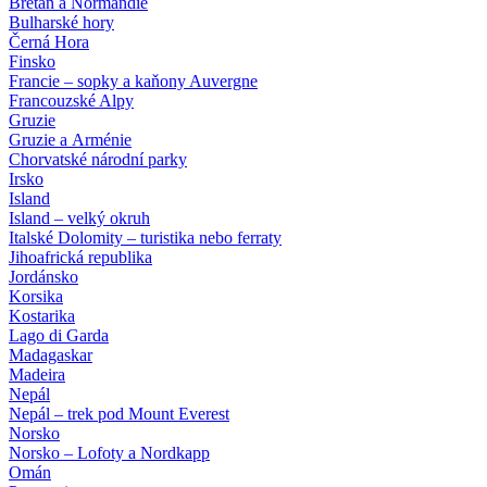
Bretaň a Normandie
Bulharské hory
Černá Hora
Finsko
Francie – sopky a kaňony Auvergne
Francouzské Alpy
Gruzie
Gruzie a Arménie
Chorvatské národní parky
Irsko
Island
Island – velký okruh
Italské Dolomity – turistika nebo ferraty
Jihoafrická republika
Jordánsko
Korsika
Kostarika
Lago di Garda
Madagaskar
Madeira
Nepál
Nepál – trek pod Mount Everest
Norsko
Norsko – Lofoty a Nordkapp
Omán