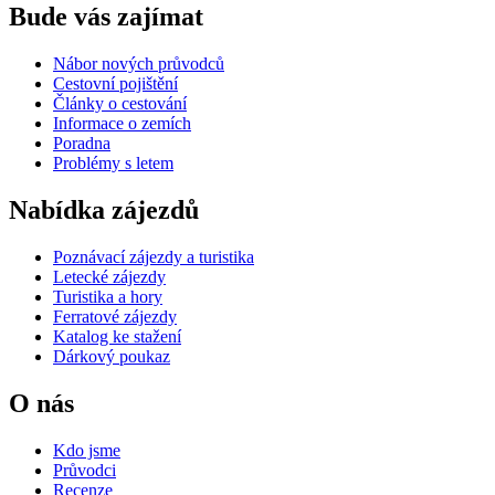
Bude vás zajímat
Nábor nových průvodců
Cestovní pojištění
Články o cestování
Informace o zemích
Poradna
Problémy s letem
Nabídka zájezdů
Poznávací zájezdy a turistika
Letecké zájezdy
Turistika a hory
Ferratové zájezdy
Katalog ke stažení
Dárkový poukaz
O nás
Kdo jsme
Průvodci
Recenze