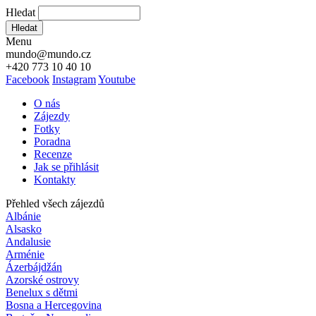
Hledat
Hledat
Menu
mundo@mundo.cz
+420 773 10 40 10
Facebook
Instagram
Youtube
O nás
Zájezdy
Fotky
Poradna
Recenze
Jak se přihlásit
Kontakty
Přehled všech zájezdů
Albánie
Alsasko
Andalusie
Arménie
Ázerbájdžán
Azorské ostrovy
Benelux s dětmi
Bosna a Hercegovina