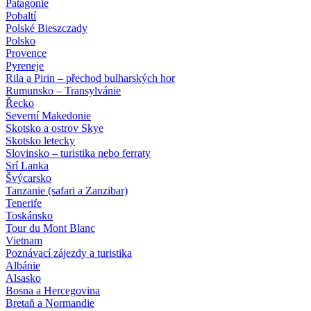
Patagonie
Pobaltí
Polské Bieszczady
Polsko
Provence
Pyreneje
Rila a Pirin – přechod bulharských hor
Rumunsko – Transylvánie
Řecko
Severní Makedonie
Skotsko a ostrov Skye
Skotsko letecky
Slovinsko – turistika nebo ferraty
Srí Lanka
Švýcarsko
Tanzanie (safari a Zanzibar)
Tenerife
Toskánsko
Tour du Mont Blanc
Vietnam
Poznávací zájezdy
a turistika
Albánie
Alsasko
Bosna a Hercegovina
Bretaň a Normandie