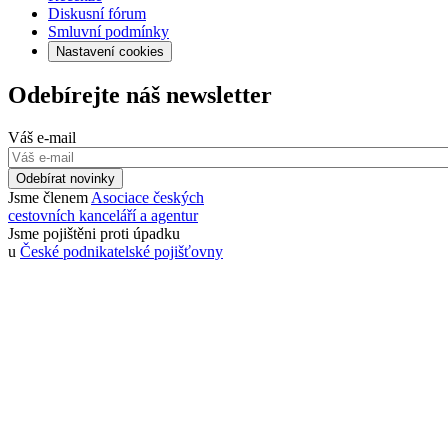
Diskusní fórum
Smluvní podmínky
Nastavení cookies
Odebírejte náš newsletter
Váš e-mail
Odebírat novinky
Jsme členem
Asociace českých
cestovních kanceláří a agentur
Jsme pojištěni proti úpadku
u
České podnikatelské pojišťovny