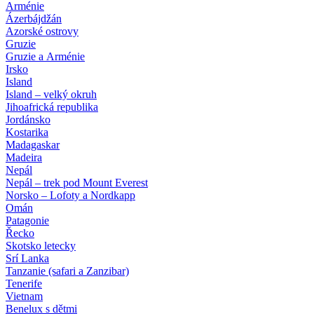
Arménie
Ázerbájdžán
Azorské ostrovy
Gruzie
Gruzie a Arménie
Irsko
Island
Island – velký okruh
Jihoafrická republika
Jordánsko
Kostarika
Madagaskar
Madeira
Nepál
Nepál – trek pod Mount Everest
Norsko – Lofoty a Nordkapp
Omán
Patagonie
Řecko
Skotsko letecky
Srí Lanka
Tanzanie (safari a Zanzibar)
Tenerife
Vietnam
Benelux s dětmi