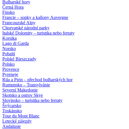
Bulharské hory
Černá Hora
Finsko
Francie – sopky a kaňony Auvergne
Francouzské Alpy
Chorvatské národní parky
Italské Dolomity – turistika nebo ferraty
Korsika
Lago di Garda
Norsko
Pobaltí
Polské Bieszczady
Polsko
Provence
Pyreneje
Rila a Pirin – přechod bulharských hor
Rumunsko – Transylvánie
Severní Makedonie
Skotsko a ostrov Skye
Slovinsko – turistika nebo ferraty
Švýcarsko
Toskánsko
Tour du Mont Blanc
Letecké zájezdy
Andalusie