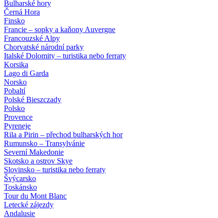
Bulharské hory
Černá Hora
Finsko
Francie – sopky a kaňony Auvergne
Francouzské Alpy
Chorvatské národní parky
Italské Dolomity – turistika nebo ferraty
Korsika
Lago di Garda
Norsko
Pobaltí
Polské Bieszczady
Polsko
Provence
Pyreneje
Rila a Pirin – přechod bulharských hor
Rumunsko – Transylvánie
Severní Makedonie
Skotsko a ostrov Skye
Slovinsko – turistika nebo ferraty
Švýcarsko
Toskánsko
Tour du Mont Blanc
Letecké zájezdy
Andalusie