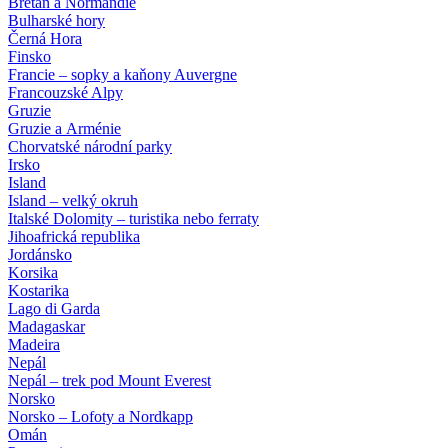
Bretaň a Normandie
Bulharské hory
Černá Hora
Finsko
Francie – sopky a kaňony Auvergne
Francouzské Alpy
Gruzie
Gruzie a Arménie
Chorvatské národní parky
Irsko
Island
Island – velký okruh
Italské Dolomity – turistika nebo ferraty
Jihoafrická republika
Jordánsko
Korsika
Kostarika
Lago di Garda
Madagaskar
Madeira
Nepál
Nepál – trek pod Mount Everest
Norsko
Norsko – Lofoty a Nordkapp
Omán