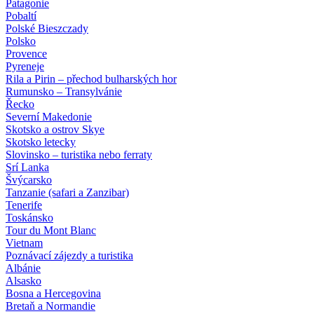
Patagonie
Pobaltí
Polské Bieszczady
Polsko
Provence
Pyreneje
Rila a Pirin – přechod bulharských hor
Rumunsko – Transylvánie
Řecko
Severní Makedonie
Skotsko a ostrov Skye
Skotsko letecky
Slovinsko – turistika nebo ferraty
Srí Lanka
Švýcarsko
Tanzanie (safari a Zanzibar)
Tenerife
Toskánsko
Tour du Mont Blanc
Vietnam
Poznávací zájezdy
a turistika
Albánie
Alsasko
Bosna a Hercegovina
Bretaň a Normandie