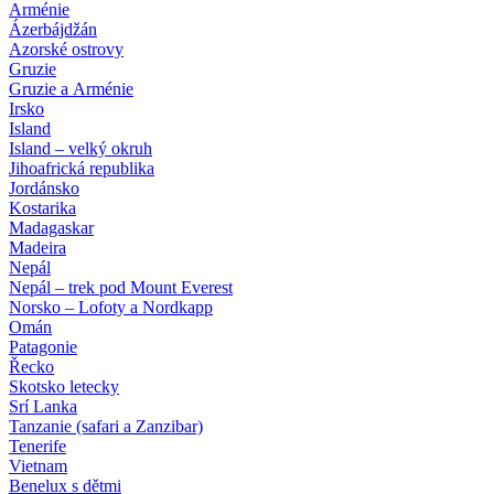
Arménie
Ázerbájdžán
Azorské ostrovy
Gruzie
Gruzie a Arménie
Irsko
Island
Island – velký okruh
Jihoafrická republika
Jordánsko
Kostarika
Madagaskar
Madeira
Nepál
Nepál – trek pod Mount Everest
Norsko – Lofoty a Nordkapp
Omán
Patagonie
Řecko
Skotsko letecky
Srí Lanka
Tanzanie (safari a Zanzibar)
Tenerife
Vietnam
Benelux s dětmi