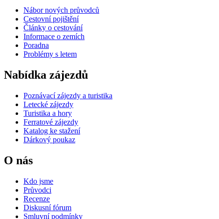
Nábor nových průvodců
Cestovní pojištění
Články o cestování
Informace o zemích
Poradna
Problémy s letem
Nabídka zájezdů
Poznávací zájezdy a turistika
Letecké zájezdy
Turistika a hory
Ferratové zájezdy
Katalog ke stažení
Dárkový poukaz
O nás
Kdo jsme
Průvodci
Recenze
Diskusní fórum
Smluvní podmínky