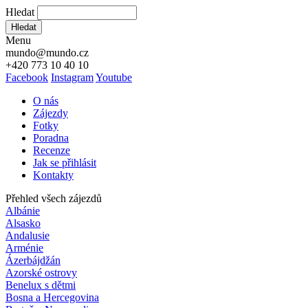
Hledat
Hledat
Menu
mundo@mundo.cz
+420 773 10 40 10
Facebook
Instagram
Youtube
O nás
Zájezdy
Fotky
Poradna
Recenze
Jak se přihlásit
Kontakty
Přehled všech zájezdů
Albánie
Alsasko
Andalusie
Arménie
Ázerbájdžán
Azorské ostrovy
Benelux s dětmi
Bosna a Hercegovina