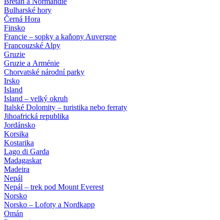
Bretaň a Normandie
Bulharské hory
Černá Hora
Finsko
Francie – sopky a kaňony Auvergne
Francouzské Alpy
Gruzie
Gruzie a Arménie
Chorvatské národní parky
Irsko
Island
Island – velký okruh
Italské Dolomity – turistika nebo ferraty
Jihoafrická republika
Jordánsko
Korsika
Kostarika
Lago di Garda
Madagaskar
Madeira
Nepál
Nepál – trek pod Mount Everest
Norsko
Norsko – Lofoty a Nordkapp
Omán