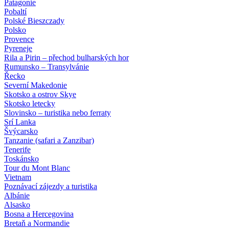
Patagonie
Pobaltí
Polské Bieszczady
Polsko
Provence
Pyreneje
Rila a Pirin – přechod bulharských hor
Rumunsko – Transylvánie
Řecko
Severní Makedonie
Skotsko a ostrov Skye
Skotsko letecky
Slovinsko – turistika nebo ferraty
Srí Lanka
Švýcarsko
Tanzanie (safari a Zanzibar)
Tenerife
Toskánsko
Tour du Mont Blanc
Vietnam
Poznávací zájezdy
a turistika
Albánie
Alsasko
Bosna a Hercegovina
Bretaň a Normandie