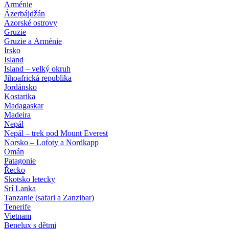
Arménie
Ázerbájdžán
Azorské ostrovy
Gruzie
Gruzie a Arménie
Irsko
Island
Island – velký okruh
Jihoafrická republika
Jordánsko
Kostarika
Madagaskar
Madeira
Nepál
Nepál – trek pod Mount Everest
Norsko – Lofoty a Nordkapp
Omán
Patagonie
Řecko
Skotsko letecky
Srí Lanka
Tanzanie (safari a Zanzibar)
Tenerife
Vietnam
Benelux s dětmi