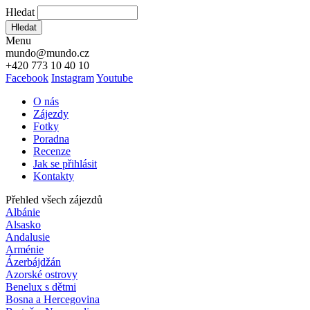
Hledat
Hledat
Menu
mundo@mundo.cz
+420 773 10 40 10
Facebook
Instagram
Youtube
O nás
Zájezdy
Fotky
Poradna
Recenze
Jak se přihlásit
Kontakty
Přehled všech zájezdů
Albánie
Alsasko
Andalusie
Arménie
Ázerbájdžán
Azorské ostrovy
Benelux s dětmi
Bosna a Hercegovina