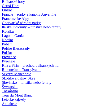
Bulharské hory
Černá Hora
Finsko
Francie – sopky a kaňony Auvergne
Francouzské Alpy
Chorvatské národní parky
Italské Dolomity – turistika nebo ferraty
Korsika
Lago di Garda
Norsko
Pobaltí
Polské Bieszczady
Polsko
Provence
Pyreneje
Rila a Pirin – přechod bulharských hor
Rumunsko – Transylvánie
Severní Makedonie
Skotsko a ostrov Skye
Slovinsko – turistika nebo ferraty
Švýcarsko
Toskánsko
Tour du Mont Blanc
Letecké zájezdy
Andalusie