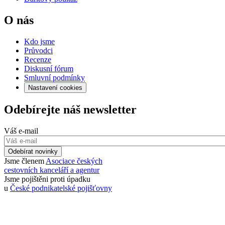
O nás
Kdo jsme
Průvodci
Recenze
Diskusní fórum
Smluvní podmínky
Nastavení cookies
Odebírejte náš newsletter
Váš e-mail
Odebírat novinky
Jsme členem
Asociace českých
cestovních kanceláří a agentur
Jsme pojištěni proti úpadku
u
České podnikatelské pojišťovny