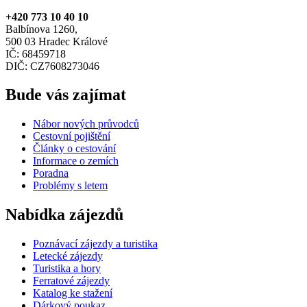
+420 773 10 40 10
Balbínova 1260,
500 03 Hradec Králové
IČ: 68459718
DIČ: CZ7608273046
Bude vás zajímat
Nábor nových průvodců
Cestovní pojištění
Články o cestování
Informace o zemích
Poradna
Problémy s letem
Nabídka zájezdů
Poznávací zájezdy a turistika
Letecké zájezdy
Turistika a hory
Ferratové zájezdy
Katalog ke stažení
Dárkový poukaz