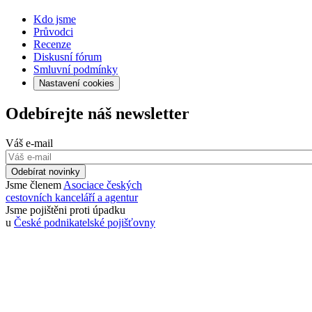
Kdo jsme
Průvodci
Recenze
Diskusní fórum
Smluvní podmínky
Nastavení cookies
Odebírejte náš newsletter
Váš e-mail
Odebírat novinky
Jsme členem
Asociace českých
cestovních kanceláří a agentur
Jsme pojištěni proti úpadku
u
České podnikatelské pojišťovny