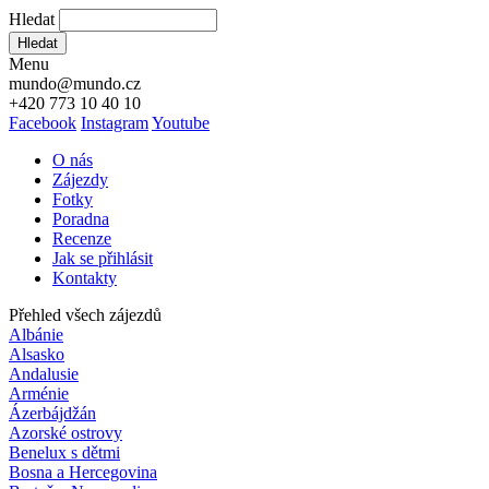
Hledat
Hledat
Menu
mundo@mundo.cz
+420 773 10 40 10
Facebook
Instagram
Youtube
O nás
Zájezdy
Fotky
Poradna
Recenze
Jak se přihlásit
Kontakty
Přehled všech zájezdů
Albánie
Alsasko
Andalusie
Arménie
Ázerbájdžán
Azorské ostrovy
Benelux s dětmi
Bosna a Hercegovina