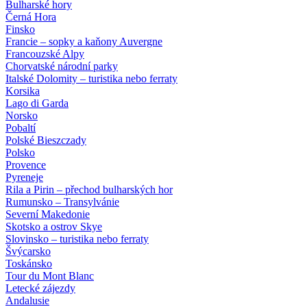
Bulharské hory
Černá Hora
Finsko
Francie – sopky a kaňony Auvergne
Francouzské Alpy
Chorvatské národní parky
Italské Dolomity – turistika nebo ferraty
Korsika
Lago di Garda
Norsko
Pobaltí
Polské Bieszczady
Polsko
Provence
Pyreneje
Rila a Pirin – přechod bulharských hor
Rumunsko – Transylvánie
Severní Makedonie
Skotsko a ostrov Skye
Slovinsko – turistika nebo ferraty
Švýcarsko
Toskánsko
Tour du Mont Blanc
Letecké zájezdy
Andalusie