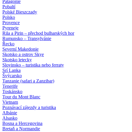
Patagonie
Pobaltí
Polské Bieszczady
Polsko
Provence
Pyreneje
Rila a Pirin – přechod bulharských hor
Rumunsko – Transylvánie
Řecko
Severní Makedonie
Skotsko a ostrov Skye
Skotsko letecky
Slovinsko – turistika nebo ferraty
Srí Lanka
Švýcarsko
Tanzanie (safari a Zanzibar)
Tenerife
Toskánsko
Tour du Mont Blanc
Vietnam
Poznávací zájezdy
a turistika
Albánie
Alsasko
Bosna a Hercegovina
Bretaň a Normandie