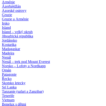
Arménie
Ázerbájdžán
Azorské ostrovy
Gruzie
Gruzie a Arménie
Irsko
Island
Island – velký okruh
Jihoafrická republika
Jordánsko
Kostarika
Madagaskar
Madeira
Nepál
Nepál – trek pod Mount Everest
Norsko – Lofoty a Nordkapp
Omán
Patagonie
Řecko
Skotsko letecky
Srí Lanka
Tanzanie (safari a Zanzibar)
Tenerife
Vietnam
Benelux s dětmi