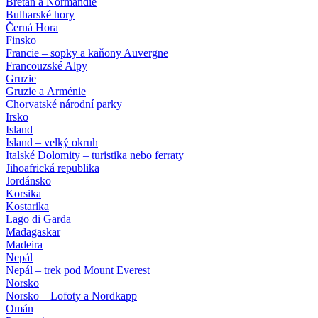
Bretaň a Normandie
Bulharské hory
Černá Hora
Finsko
Francie – sopky a kaňony Auvergne
Francouzské Alpy
Gruzie
Gruzie a Arménie
Chorvatské národní parky
Irsko
Island
Island – velký okruh
Italské Dolomity – turistika nebo ferraty
Jihoafrická republika
Jordánsko
Korsika
Kostarika
Lago di Garda
Madagaskar
Madeira
Nepál
Nepál – trek pod Mount Everest
Norsko
Norsko – Lofoty a Nordkapp
Omán