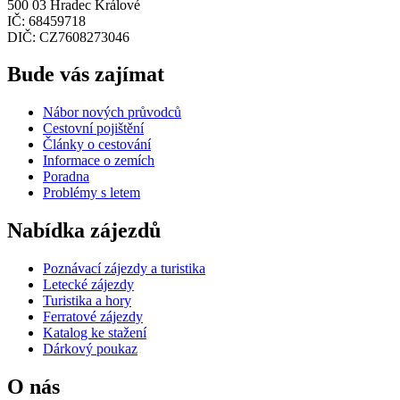
500 03 Hradec Králové
IČ: 68459718
DIČ: CZ7608273046
Bude vás zajímat
Nábor nových průvodců
Cestovní pojištění
Články o cestování
Informace o zemích
Poradna
Problémy s letem
Nabídka zájezdů
Poznávací zájezdy a turistika
Letecké zájezdy
Turistika a hory
Ferratové zájezdy
Katalog ke stažení
Dárkový poukaz
O nás