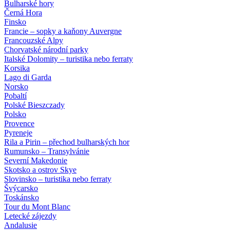
Bulharské hory
Černá Hora
Finsko
Francie – sopky a kaňony Auvergne
Francouzské Alpy
Chorvatské národní parky
Italské Dolomity – turistika nebo ferraty
Korsika
Lago di Garda
Norsko
Pobaltí
Polské Bieszczady
Polsko
Provence
Pyreneje
Rila a Pirin – přechod bulharských hor
Rumunsko – Transylvánie
Severní Makedonie
Skotsko a ostrov Skye
Slovinsko – turistika nebo ferraty
Švýcarsko
Toskánsko
Tour du Mont Blanc
Letecké zájezdy
Andalusie