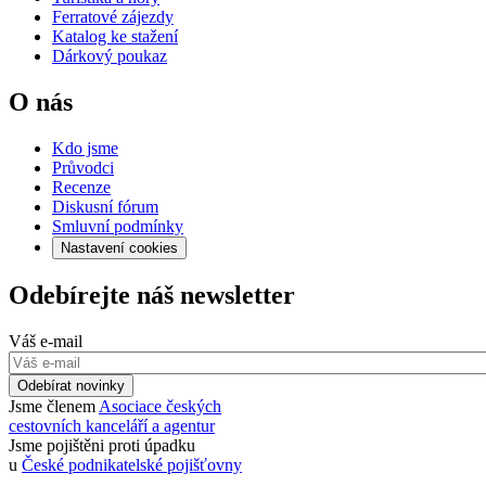
Ferratové zájezdy
Katalog ke stažení
Dárkový poukaz
O nás
Kdo jsme
Průvodci
Recenze
Diskusní fórum
Smluvní podmínky
Nastavení cookies
Odebírejte náš newsletter
Váš e-mail
Odebírat novinky
Jsme členem
Asociace českých
cestovních kanceláří a agentur
Jsme pojištěni proti úpadku
u
České podnikatelské pojišťovny