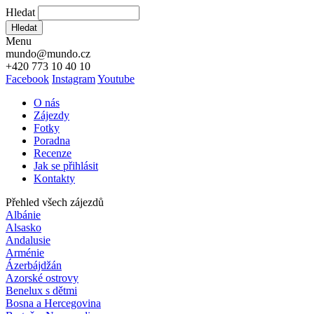
Hledat
Hledat
Menu
mundo@mundo.cz
+420 773 10 40 10
Facebook
Instagram
Youtube
O nás
Zájezdy
Fotky
Poradna
Recenze
Jak se přihlásit
Kontakty
Přehled všech zájezdů
Albánie
Alsasko
Andalusie
Arménie
Ázerbájdžán
Azorské ostrovy
Benelux s dětmi
Bosna a Hercegovina