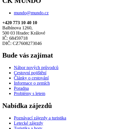
CK MUNDO
mundo@mundo.cz
+420 773 10 40 10
Balbínova 1260,
500 03 Hradec Králové
IČ: 68459718
DIČ: CZ7608273046
Bude vás zajímat
Nábor nových průvodců
Cestovní pojištění
Články o cestování
Informace o zemích
Poradna
Problémy s letem
Nabídka zájezdů
Poznávací zájezdy a turistika
Letecké zájezdy
Turistika a hory