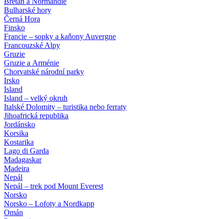
Bretaň a Normandie
Bulharské hory
Černá Hora
Finsko
Francie – sopky a kaňony Auvergne
Francouzské Alpy
Gruzie
Gruzie a Arménie
Chorvatské národní parky
Irsko
Island
Island – velký okruh
Italské Dolomity – turistika nebo ferraty
Jihoafrická republika
Jordánsko
Korsika
Kostarika
Lago di Garda
Madagaskar
Madeira
Nepál
Nepál – trek pod Mount Everest
Norsko
Norsko – Lofoty a Nordkapp
Omán