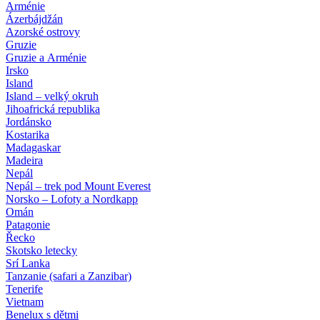
Arménie
Ázerbájdžán
Azorské ostrovy
Gruzie
Gruzie a Arménie
Irsko
Island
Island – velký okruh
Jihoafrická republika
Jordánsko
Kostarika
Madagaskar
Madeira
Nepál
Nepál – trek pod Mount Everest
Norsko – Lofoty a Nordkapp
Omán
Patagonie
Řecko
Skotsko letecky
Srí Lanka
Tanzanie (safari a Zanzibar)
Tenerife
Vietnam
Benelux s dětmi