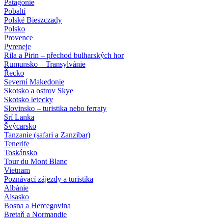
Patagonie
Pobaltí
Polské Bieszczady
Polsko
Provence
Pyreneje
Rila a Pirin – přechod bulharských hor
Rumunsko – Transylvánie
Řecko
Severní Makedonie
Skotsko a ostrov Skye
Skotsko letecky
Slovinsko – turistika nebo ferraty
Srí Lanka
Švýcarsko
Tanzanie (safari a Zanzibar)
Tenerife
Toskánsko
Tour du Mont Blanc
Vietnam
Poznávací zájezdy
a turistika
Albánie
Alsasko
Bosna a Hercegovina
Bretaň a Normandie